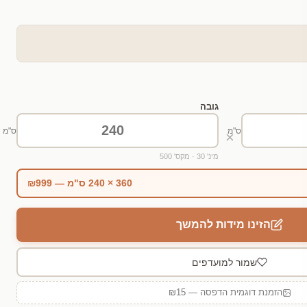
גובה
ס"מ
ס"מ
×
מינ' 30 · מקס' 500
360 × 240 ס"מ — ₪999
הזינו מידות להמשך
שמור למועדפים
הזמנת דוגמית הדפסה — ₪15