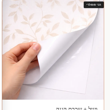
הכי פופולרי
ויניל + שכבת הגנה