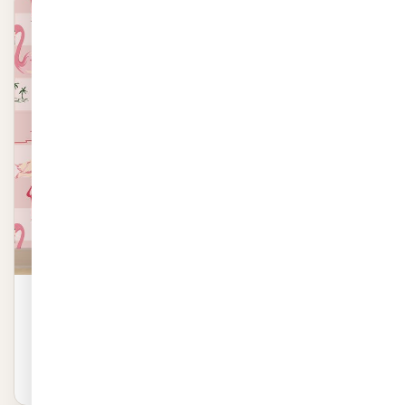
טפט מדבקה | פלמינגו גדול
טפט מדבקה | פלמינגו גדול באיכות פרמיום. שייכת לקטגוריית טפטים
לסלון. ייצור 48 שעות, חיתוך לפי מידה.
₪
799
לפרטים ←