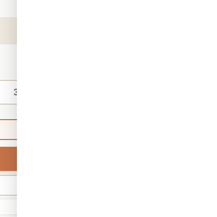
קטגוריה:
אבסטרקט
מק"ט:
6618
₪140
החל מ-
/ מ"ר
מידות אישיות
ברירת מחדל
רוחב
מינ' 30 · מקס' 1,000
גודל סטנדרטי: