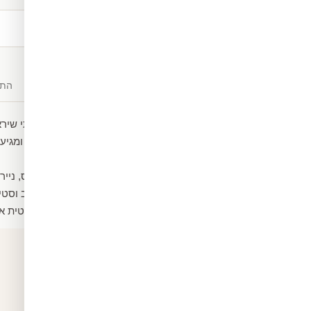
משלוח חינם
מעל ₪300
תיאור
חומרים
התק
טפט מעוצב של שיש יוקרתי שירא
הטפט עשוי ממדבקת ויניל ומגיע 
חום וקור.
ניתן גם לבחור שיהיה קנבס, נייר
ומקשטים את החלל בעיצוב וסטיי
הטפט מגיע במידה סטנדרטית אך