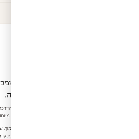
הרכבה בעצמכ
קלה ופשוטה.
ואינה דורשת כלים מיוחד
נקו את הקיר ממוך, ש
1
מדדו ומסמנו את קו 
2