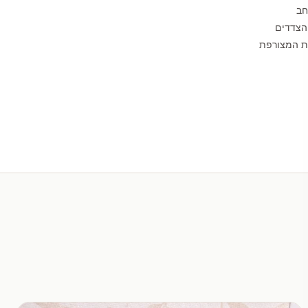
חב
הצדדים
לת המצורפת