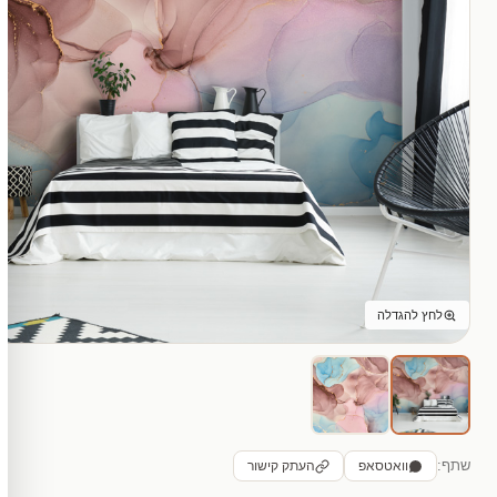
לחץ להגדלה
שתף:
וואטסאפ
העתק קישור