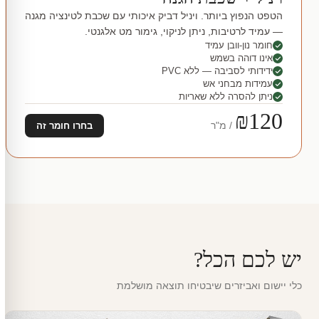
הטפט הנפוץ ביותר. ויניל דביק איכותי עם שכבת לטינציה מגנה
— עמיד לרטיבות, ניתן לניקוי, גימור מט אלגנטי.
חומר נון-וובן עמיד
אינו דוהה בשמש
ידידותי לסביבה — ללא PVC
עמידות מבחני אש
ניתן להסרה ללא שאריות
₪120
/ מ"ר
בחרו חומר זה
יש לכם הכל?
כלי יישום ואביזרים שיבטיחו תוצאה מושלמת