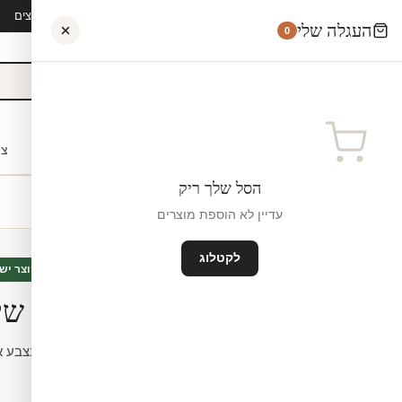
קיץ 2026 · משלוח חינם מ-₪300 · ייצור 48 שעות · 15,000+ לקוחות מרוצים
העגלה שלי
0
אישי
לקוחות עסקיים
מעצבים
בתי ספר
השראה
צו
הסל שלך ריק
עדיין לא הוספת מוצרים
לקטלוג
אבסטרקט
חדש
מיוצר יש
טפט – צורות שי
שעות, חיתוך לפי מידה.