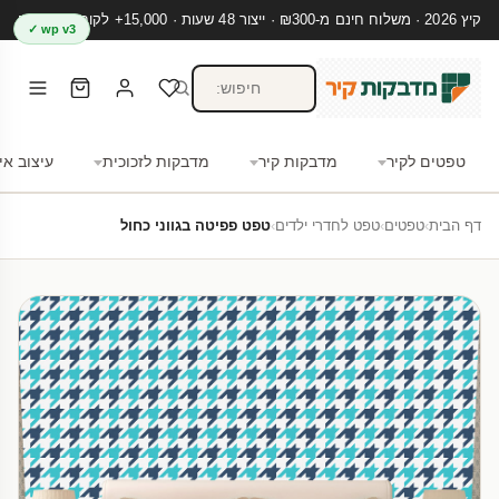
קיץ 2026 · משלוח חינם מ-₪300 · ייצור 48 שעות · 15,000+ לקוחות מרוצים
wp v3 ✓
טפטים לקיר
מדבקות קיר
מדבקות לזכוכית
עיצוב אי
דף הבית
›
טפטים
›
טפט לחדרי ילדים
›
טפט פפיטה בגווני כחול