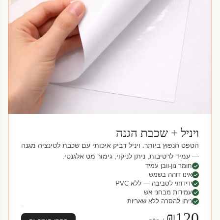
ויניל + שכבת הגנה
הטפט הנפוץ ביותר. ויניל דביק איכותי עם שכבת לטינציה מגנה
— עמיד לרטיבות, ניתן לניקוי, גימור מט אלגנטי.
חומר נון-וובן עמיד
אינו דוהה בשמש
ידידותי לסביבה — ללא PVC
עמידות מבחני אש
ניתן להסרה ללא שאריות
₪120