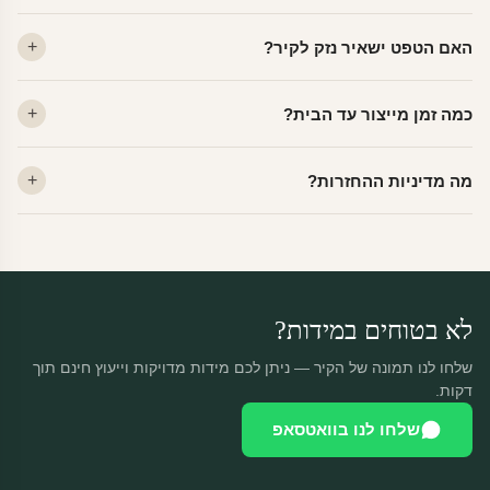
ויניל — עמיד, רחיץ, לכל חדר. פוליימרי — טקסטורה עדינה, מרקם
האם הטפט ישאיר נזק לקיר?
פרמיום. קנבס — בד אמנותי יוקרתי, מט.
לא. ויניל איכותי מסיר עצמו ללא שאריות דבק, אפילו לאחר שנים.
כמה זמן מייצור עד הבית?
מתאים לקיר מטויח, גבס, קרמיקה וזכוכית.
ייצור 48 שעות + משלוח 1–3 ימי עסקים. הזמנות שנכנסות עד 14:00 —
מה מדיניות ההחזרות?
יוצאות באותו יום.
מוצרים מותאמים אישית — החזרה רק בפגם ייצור. נחליף ללא עלות +
משלוח חינם.
לא בטוחים במידות?
שלחו לנו תמונה של הקיר — ניתן לכם מידות מדויקות וייעוץ חינם תוך
דקות.
שלחו לנו בוואטסאפ