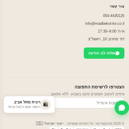
צור קשר
054-4430126
info@madbekot-kir.co.il
א'-ה' 9:00–17:30
דוד סחרוב 10, ראשל"צ
שלחו לנו הודעה
הצטרפו לרשימת התפוצה
טיפים לעיצוב וקופונים פעם בשבוע. ללא ספאם.
רונית מתל אביב
הרשמה
🛍️
רכשה: טפט ג׳ונגל טרופי
© 2026 מדבקות קיר. כל הזכויות שמורות. ·
ייצור ישראלי 🇮🇱