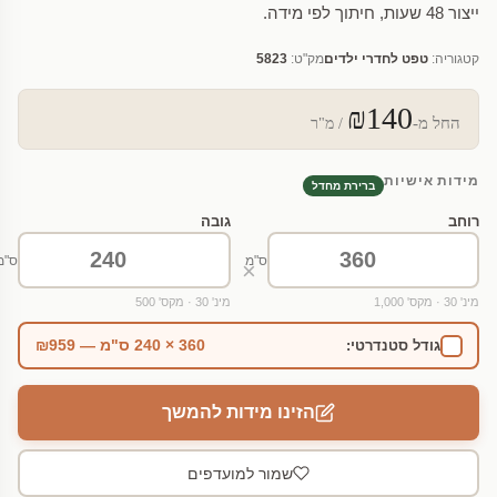
ייצור 48 שעות, חיתוך לפי מידה.
קטגוריה:
טפט לחדרי ילדים
מק"ט:
5823
₪140
החל מ-
/ מ"ר
מידות אישיות
ברירת מחדל
רוחב
גובה
ס"מ
ס"מ
×
מינ' 30 · מקס' 1,000
מינ' 30 · מקס' 500
360 × 240 ס"מ — ₪959
גודל סטנדרטי:
הזינו מידות להמשך
שמור למועדפים