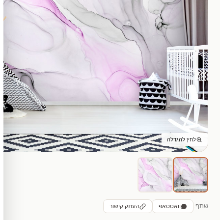
לחץ להגדלה
שתף:
וואטסאפ
העתק קישור