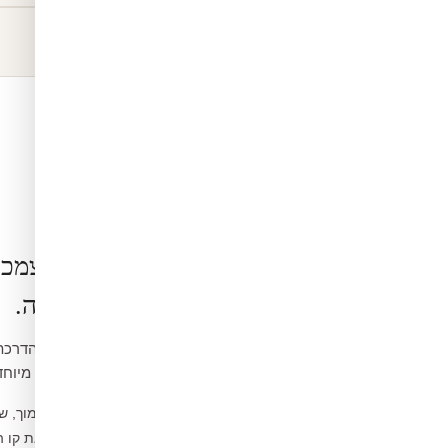
הרכבה בעצמכ
קלה ופשוטה.
ואינה דורשת כלים מיוחד
נקו את הקיר ממוך, ש
1
מדדו ומסמנו את קו 
2