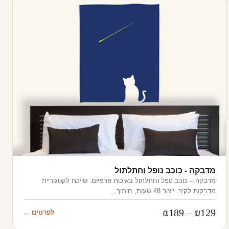
מדבקה - כוכב נופל וחתלתול
מדבקה – כוכב נופל וחתלתול באיכות פרמיום. שייכת לקטגוריית
מדבקות לקיר. ייצור 48 שעות, חיתוך…
טווח
₪
189
–
₪
129
לפרטים ←
מחירים: