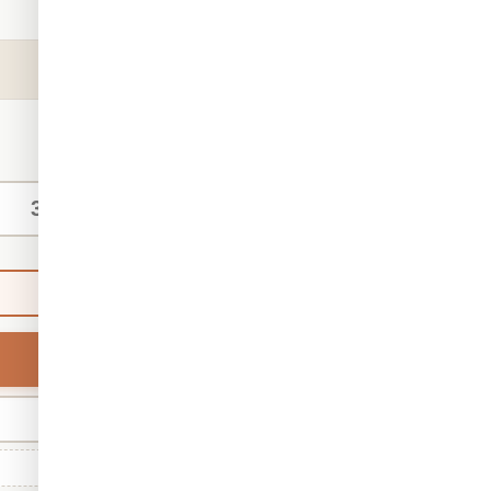
קטגוריה:
אבסטרקט
מק"ט:
6727
₪140
החל מ-
/ מ"ר
מידות אישיות
ברירת מחדל
רוחב
מינ' 30 · מקס' 1,000
גודל סטנדרטי: