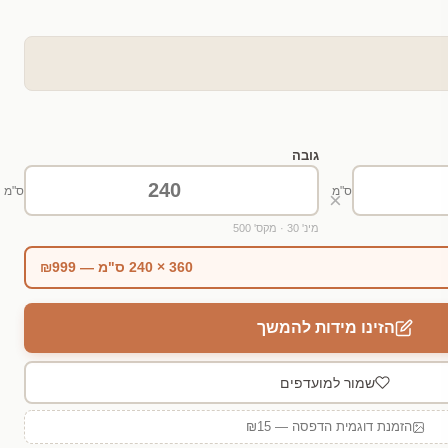
גובה
ס"מ
ס"מ
×
מינ' 30 · מקס' 500
360 × 240 ס"מ — ₪999
הזינו מידות להמשך
שמור למועדפים
הזמנת דוגמית הדפסה — ₪15