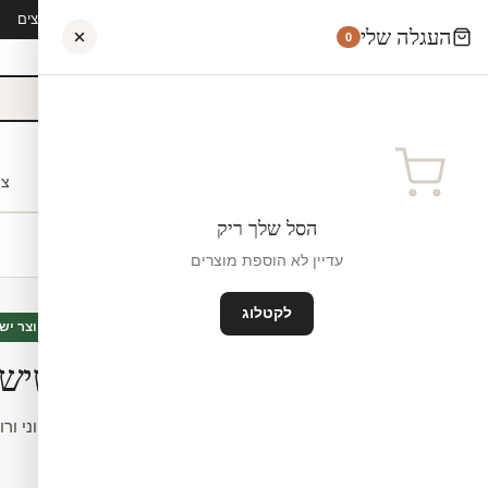
קיץ 2026 · משלוח חינם מ-₪300 · ייצור 48 שעות · 15,000+ לקוחות מרוצים
העגלה שלי
0
אישי
לקוחות עסקיים
מעצבים
בתי ספר
השראה
צו
הסל שלך ריק
עדיין לא הוספת מוצרים
לקטלוג
אבסטרקט
חדש
מיוצר יש
טפט – פסי שיש י
טפט – פסי שיש יוקרתי בגווני ורו
48 שעות, חיתוך לפי מידה.