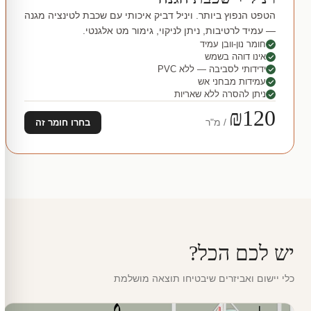
הטפט הנפוץ ביותר. ויניל דביק איכותי עם שכבת לטינציה מגנה
— עמיד לרטיבות, ניתן לניקוי, גימור מט אלגנטי.
חומר נון-וובן עמיד
אינו דוהה בשמש
ידידותי לסביבה — ללא PVC
עמידות מבחני אש
ניתן להסרה ללא שאריות
₪120
/ מ"ר
בחרו חומר זה
יש לכם הכל?
כלי יישום ואביזרים שיבטיחו תוצאה מושלמת