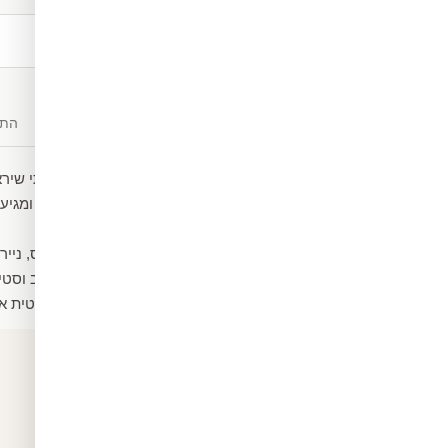
משלוח חינם
מעל ₪300
תיאור
חומרים
התק
טפט מעוצב של שיש יוקרתי שירא
הטפט עשוי ממדבקת ויניל ומגיע 
חום וקור.
ניתן גם לבחור שיהיה קנבס, נייר
ומקשטים את החלל בעיצוב וסטיי
הטפט מגיע במידה סטנדרטית אך