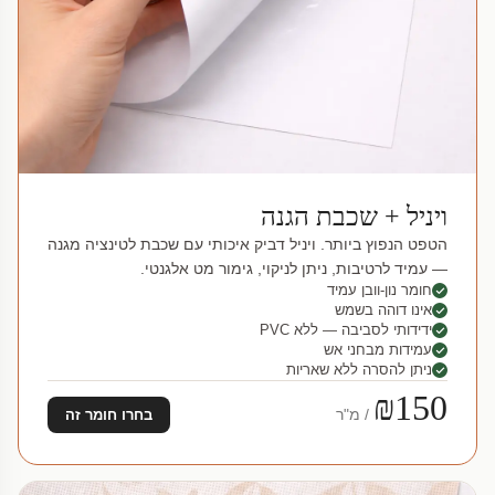
ויניל + שכבת הגנה
הטפט הנפוץ ביותר. ויניל דביק איכותי עם שכבת לטינציה מגנה
— עמיד לרטיבות, ניתן לניקוי, גימור מט אלגנטי.
חומר נון-וובן עמיד
אינו דוהה בשמש
ידידותי לסביבה — ללא PVC
עמידות מבחני אש
ניתן להסרה ללא שאריות
₪150
/ מ"ר
בחרו חומר זה