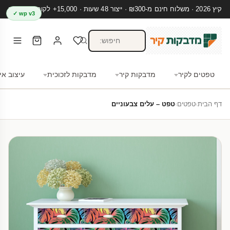
קיץ 2026 · משלוח חינם מ-₪300 · ייצור 48 שעות · 15,000+ לקוחות מרוצים
wp v3 ✓
טפטים לקיר
מדבקות קיר
מדבקות לזכוכית
עיצוב אי
דף הבית
›
טפטים
›
טפט – עלים צבעוניים