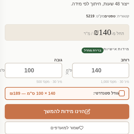
ייצור 48 שעות, חיתוך לפי מידה.
קטגוריה:
טפטים
מק"ט:
5219
₪140
החל מ-
/ מ"ר
מידות אישיות
ברירת מחדל
רוחב
גובה
ס"מ
ס"מ
×
מינ' 30 · מקס' 1,000
מינ' 30 · מקס' 500
140 × 100 ס"מ — ₪189
גודל סטנדרטי:
הזינו מידות להמשך
שמור למועדפים