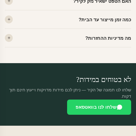
האם הטפט ישאיר נזק לקיר?
פרמיום. קנבס — בד אמנותי יוקרתי, מט.
לא. ויניל איכותי מסיר עצמו ללא שאריות דבק, אפילו לאחר שנים.
כמה זמן מייצור עד הבית?
מתאים לקיר מטויח, גבס, קרמיקה וזכוכית.
ייצור 48 שעות + משלוח 1–3 ימי עסקים. הזמנות שנכנסות עד 14:00 —
מה מדיניות ההחזרות?
יוצאות באותו יום.
מוצרים מותאמים אישית — החזרה רק בפגם ייצור. נחליף ללא עלות +
משלוח חינם.
לא בטוחים במידות?
שלחו לנו תמונה של הקיר — ניתן לכם מידות מדויקות וייעוץ חינם תוך
דקות.
שלחו לנו בוואטסאפ