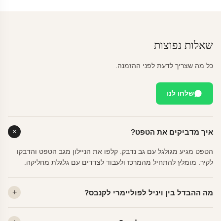
שאלות נפוצות
כל מה שצריך לדעת לפני ההזמנה.
שלחו לנו
איך מדביקים את הטפט?
הטפט מגיע מגולגל עם גב נדבק. קלפו את הניילון מגב הטפט והדבקו
לקיר. מומלץ להתחיל מהמרכז ולעבוד לצדדים עם גלגלת מחליקה.
מה ההבדל בין ויניל לפוליימרי לקנבס?
ויניל — עמיד, רחיץ, לכל חדר. פוליימרי — טקסטורה עדינה, מרקם