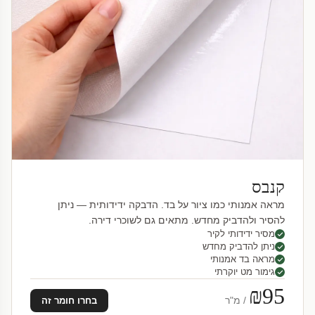
קנבס
מראה אמנותי כמו ציור על בד. הדבקה ידידותית — ניתן
להסיר ולהדביק מחדש. מתאים גם לשוכרי דירה.
מסיר ידידותי לקיר
ניתן להדביק מחדש
מראה בד אמנותי
גימור מט יוקרתי
₪95
/ מ"ר
בחרו חומר זה