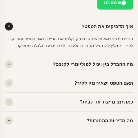
שלחו לנו
איך מדביקים את הטפט?
הטפט מגיע מגולגל עם גב נדבק. קלפו את הניילון מגב הטפט והדבקו
לקיר. מומלץ להתחיל מהמרכז ולעבוד לצדדים עם גלגלת מחליקה.
מה ההבדל בין ויניל לפוליימרי לקנבס?
ויניל — עמיד, רחיץ, לכל חדר. פוליימרי — טקסטורה עדינה, מרקם
האם הטפט ישאיר נזק לקיר?
פרמיום. קנבס — בד אמנותי יוקרתי, מט.
לא. ויניל איכותי מסיר עצמו ללא שאריות דבק, אפילו לאחר שנים.
כמה זמן מייצור עד הבית?
מתאים לקיר מטויח, גבס, קרמיקה וזכוכית.
ייצור 48 שעות + משלוח 1–3 ימי עסקים. הזמנות שנכנסות עד 14:00 —
מה מדיניות ההחזרות?
יוצאות באותו יום.
מוצרים מותאמים אישית — החזרה רק בפגם ייצור. נחליף ללא עלות +