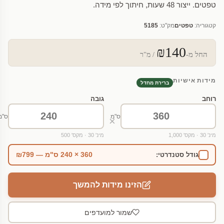
טפטים. ייצור 48 שעות, חיתוך לפי מידה.
קטגוריה:
טפטים
מק"ט:
5185
₪140
החל מ-
/ מ"ר
מידות אישיות
ברירת מחדל
רוחב
גובה
ס"מ
ס"מ
×
מינ' 30 · מקס' 1,000
מינ' 30 · מקס' 500
360 × 240 ס"מ — ₪799
גודל סטנדרטי:
הזינו מידות להמשך
שמור למועדפים