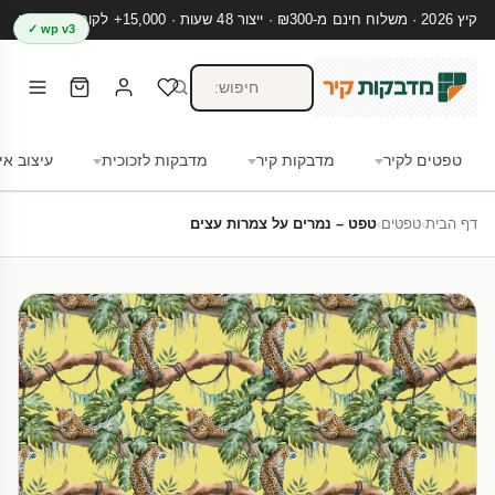
קיץ 2026 · משלוח חינם מ-₪300 · ייצור 48 שעות · 15,000+ לקוחות מרוצים
wp v3 ✓
טפטים לקיר
מדבקות קיר
מדבקות לזכוכית
עיצוב אי
דף הבית
›
טפטים
›
טפט – נמרים על צמרות עצים