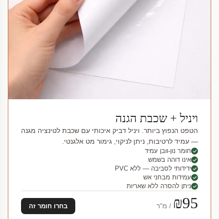
ויניל + שכבת הגנה
הטפט הנפוץ ביותר. ויניל דביק איכותי עם שכבת לטינציה מגנה
— עמיד לרטיבות, ניתן לניקוי, גימור מט אלגנטי.
חומר נון-וובן עמיד
אינו דוהה בשמש
ידידותי לסביבה — ללא PVC
עמידות מבחני אש
ניתן להסרה ללא שאריות
₪95
/ מ"ר
בחרו חומר זה