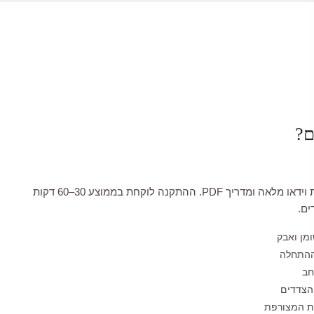
ם?
כל טפט מגיע עם הדרכת וידאו מלאה ומדריך PDF. ההתקנה לוקחת בממוצע 30–60 דקות
ים.
ומן ואבק
ההתחלה
חב
הצדדים
לת המצורפת