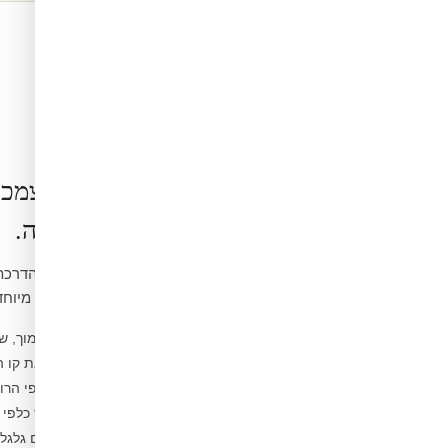
הרכבה בעצמכ
קלה ופשוטה.
ואינה דורשת כלים מיוחד
נקו את הקיר ממוך, ש
1
מדדו ומסמנו את קו 
2
פיצלו לפסים לפי הרו
3
הדבקו מהמרכז כלפי 
4
הסירו בועות עם גלג
5