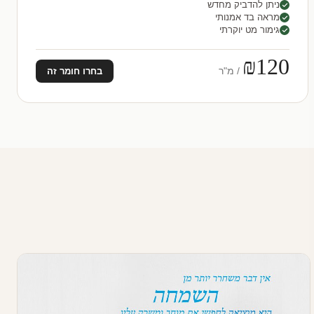
ניתן להדביק מחדש
מראה בד אמנותי
גימור מט יוקרתי
₪120
/ מ"ר
בחרו חומר זה