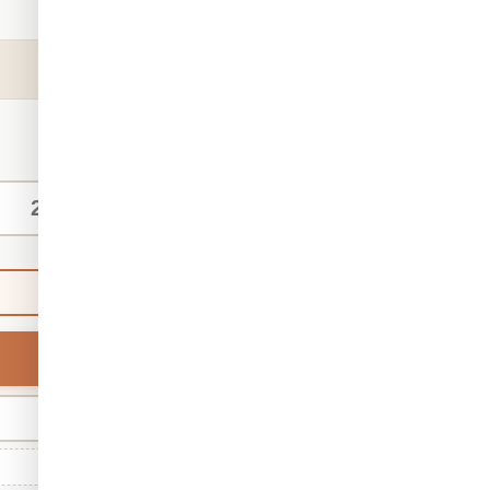
קטגוריה:
טפטים
מק"ט:
3883
₪140
החל מ-
/ מ"ר
מידות אישיות
ברירת מחדל
רוחב
מינ' 30 · מקס' 1,000
גודל סטנדרטי: