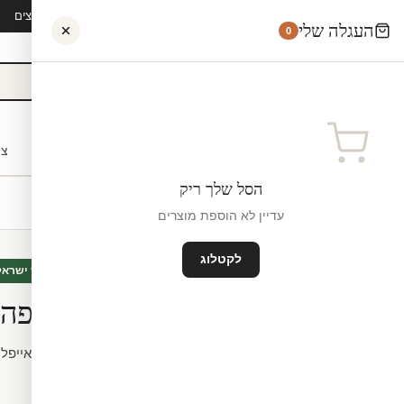
קיץ 2026 · משלוח חינם מ-₪300 · ייצור 48 שעות · 15,000+ לקוחות מרוצים
העגלה שלי
0
אישי
לקוחות עסקיים
מעצבים
בתי ספר
השראה
צו
הסל שלך ריק
עדיין לא הוספת מוצרים
לקטלוג
טפטים
חדש
מיוצר ישראל
טפט | נוף יפיפה
מידה.