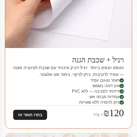
ויניל + שכבת הגנה
הטפט הנפוץ ביותר. ויניל דביק איכותי עם שכבת לטינציה מגנה
— עמיד לרטיבות, ניתן לניקוי, גימור מט אלגנטי.
חומר נון-וובן עמיד
אינו דוהה בשמש
ידידותי לסביבה — ללא PVC
עמידות מבחני אש
ניתן להסרה ללא שאריות
₪120
/ מ"ר
בחרו חומר זה