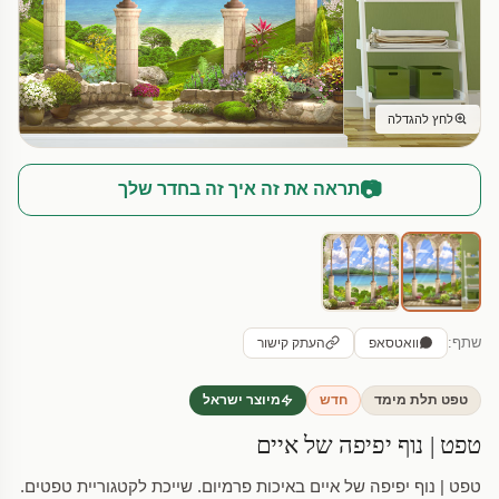
לחץ להגדלה
📷
תראה את זה איך זה בחדר שלך
שתף:
וואטסאפ
העתק קישור
טפט תלת מימד
חדש
מיוצר ישראל
טפט | נוף יפיפה של איים
טפט | נוף יפיפה של איים באיכות פרמיום. שייכת לקטגוריית טפטים.