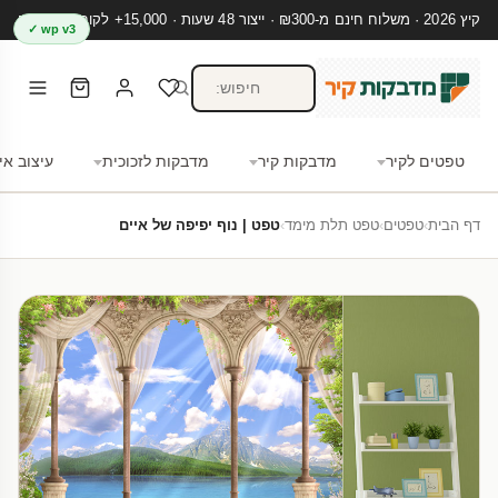
קיץ 2026 · משלוח חינם מ-₪300 · ייצור 48 שעות · 15,000+ לקוחות מרוצים
wp v3 ✓
טפטים לקיר
מדבקות קיר
מדבקות לזכוכית
עיצוב אי
דף הבית
›
טפטים
›
טפט תלת מימד
›
טפט | נוף יפיפה של איים