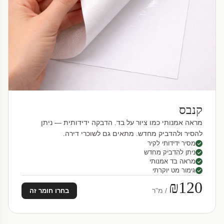
קנבס
מראה אמנותי כמו ציור על בד. הדבקה ידידותית — ניתן
להסיר ולהדביק מחדש. מתאים גם לשוכרי דירה.
מסיר ידידותי לקיר
ניתן להדביק מחדש
מראה בד אמנותי
גימור מט יוקרתי
₪120
/ מ"ר
בחרו חומר זה