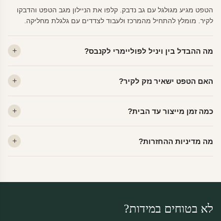
הטפט מגיע מגולגל עם גב נדבק. קלפו את הניילון מגב הטפט והדבקו
לקיר. מומלץ להתחיל מהמרכז ולעבוד לצדדים עם גלגלת מחליקה.
מה ההבדל בין ויניל לפוליימרי לקנבס?
ויניל — עמיד, רחיץ, לכל חדר. פוליימרי — טקסטורה עדינה, מרקם
האם הטפט ישאיר נזק לקיר?
פרמיום. קנבס — בד אמנותי יוקרתי, מט.
לא. ויניל איכותי מסיר עצמו ללא שאריות דבק, אפילו לאחר שנים.
כמה זמן מייצור עד הבית?
מתאים לקיר מטויח, גבס, קרמיקה וזכוכית.
ייצור 48 שעות + משלוח 1–3 ימי עסקים. הזמנות שנכנסות עד 14:00 —
מה מדיניות ההחזרות?
יוצאות באותו יום.
מוצרים מותאמים אישית — החזרה רק בפגם ייצור. נחליף ללא עלות +
משלוח חינם.
לא בטוחים במידות?