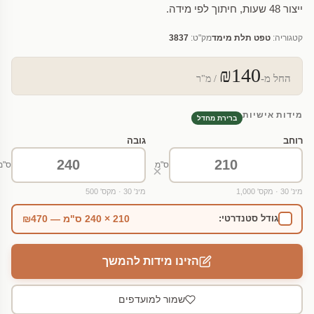
ייצור 48 שעות, חיתוך לפי מידה.
קטגוריה:
טפט תלת מימד
מק"ט:
3837
₪140
החל מ-
/ מ"ר
מידות אישיות
ברירת מחדל
רוחב
גובה
ס"מ
ס"מ
×
מינ' 30 · מקס' 1,000
מינ' 30 · מקס' 500
210 × 240 ס"מ — ₪470
גודל סטנדרטי:
הזינו מידות להמשך
שמור למועדפים