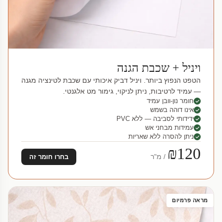
ויניל + שכבת הגנה
הטפט הנפוץ ביותר. ויניל דביק איכותי עם שכבת לטינציה מגנה
— עמיד לרטיבות, ניתן לניקוי, גימור מט אלגנטי.
חומר נון-וובן עמיד
אינו דוהה בשמש
ידידותי לסביבה — ללא PVC
עמידות מבחני אש
ניתן להסרה ללא שאריות
₪120
/ מ"ר
בחרו חומר זה
מראה פרמיום