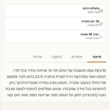
משלוח חינם
מעל ₪300
30 יום החזרה
ללא שאלות
ייצור 48 שעות
מפעל ישראלי
תיאור
חומרים
התקנה
מידות
מדבקת טפט מעוצבת של עולם תת ימי שיראה נהדר בכל חדר.
הטפט עשוי ממדבקת ויניל תוצרת גרמניה נדבק ברגע לקיר ומקשט
את החלל בעיצוב וסטייל. הטפט מגיע במידה סטנדרטית אך ניתן
להתאימו בכל מידה שתבחרו. אנחנו ממליצים להוסיף לטפט שכבת
הגנה (למינציה) התגן על הטפט מפני שריטות ומפני פגעי חום וקור.