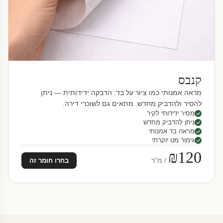
קנבס
מראה אמנותי כמו ציור על בד. הדבקה ידידותית — ניתן
להסיר ולהדביק מחדש. מתאים גם לשוכרי דירה.
מסיר ידידותי לקיר
ניתן להדביק מחדש
מראה בד אמנותי
גימור מט יוקרתי
₪120
/ מ"ר
בחרו חומר זה