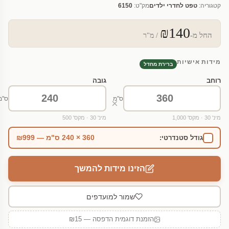
קטגוריה:
טפט לחדרי ילדים
מק"ט:
6150
₪140
החל מ-
/ מ"ר
מידות אישיות
ברירת מחדל
רוחב
גובה
ס"מ
ס"מ
×
מינ' 30 · מקס' 1,000
מינ' 30 · מקס' 500
360 × 240 ס"מ — ₪999
גודל סטנדרטי:
הזינו מידות להמשך
שמור למועדפים
הזמנת דוגמית הדפסה — ₪15