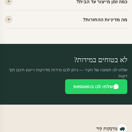
כמה זמן מייצור עד הבית?
מתאים לקיר מטויח, גבס, קרמיקה וזכוכית.
ייצור 48 שעות + משלוח 1–3 ימי עסקים. הזמנות שנכנסות עד 14:00 —
מה מדיניות ההחזרות?
יוצאות באותו יום.
מוצרים מותאמים אישית — החזרה רק בפגם ייצור. נחליף ללא עלות +
משלוח חינם.
לא בטוחים במידות?
שלחו לנו תמונה של הקיר — ניתן לכם מידות מדויקות וייעוץ חינם תוך
דקות.
שלחו לנו בוואטסאפ
מדבקות קיר