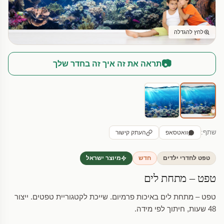
לחץ להגדלה
📷
תראה את זה איך זה בחדר שלך
שתף:
וואטסאפ
העתק קישור
טפט לחדרי ילדים
חדש
מיוצר ישראל
טפט – מתחת לים
טפט – מתחת לים באיכות פרמיום. שייכת לקטגוריית טפטים. ייצור
48 שעות, חיתוך לפי מידה.