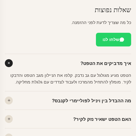
שאלות נפוצות
כל מה שצריך לדעת לפני ההזמנה.
שלחו לנו
איך מדביקים את הטפט?
הטפט מגיע מגולגל עם גב נדבק. קלפו את הניילון מגב הטפט והדבקו
לקיר. מומלץ להתחיל מהמרכז ולעבוד לצדדים עם גלגלת מחליקה.
מה ההבדל בין ויניל לפוליימרי לקנבס?
ויניל — עמיד, רחיץ, לכל חדר. פוליימרי — טקסטורה עדינה, מרקם
האם הטפט ישאיר נזק לקיר?
פרמיום. קנבס — בד אמנותי יוקרתי, מט.
לא. ויניל איכותי מסיר עצמו ללא שאריות דבק, אפילו לאחר שנים.