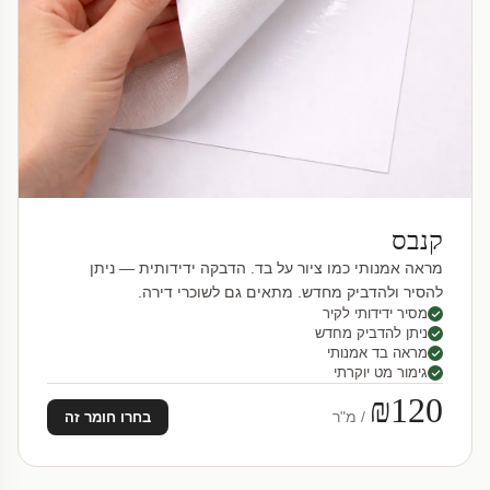
קנבס
מראה אמנותי כמו ציור על בד. הדבקה ידידותית — ניתן
להסיר ולהדביק מחדש. מתאים גם לשוכרי דירה.
מסיר ידידותי לקיר
ניתן להדביק מחדש
מראה בד אמנותי
גימור מט יוקרתי
₪120
/ מ"ר
בחרו חומר זה