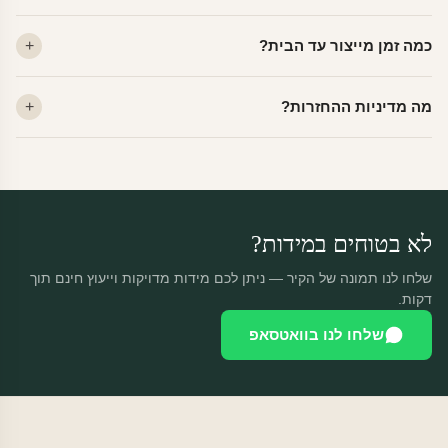
לא. ויניל איכותי מסיר עצמו ללא שאריות דבק, אפילו לאחר שנים.
כמה זמן מייצור עד הבית?
מתאים לקיר מטויח, גבס, קרמיקה וזכוכית.
ייצור 48 שעות + משלוח 1–3 ימי עסקים. הזמנות שנכנסות עד 14:00 —
מה מדיניות ההחזרות?
יוצאות באותו יום.
מוצרים מותאמים אישית — החזרה רק בפגם ייצור. נחליף ללא עלות +
משלוח חינם.
לא בטוחים במידות?
שלחו לנו תמונה של הקיר — ניתן לכם מידות מדויקות וייעוץ חינם תוך
דקות.
שלחו לנו בוואטסאפ