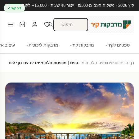
קיץ 2026 · משלוח חינם מ-₪300 · ייצור 48 שעות · 15,000+ לקוחות מרוצים
wp v3 ✓
טפטים לקיר
מדבקות קיר
מדבקות לזכוכית
עיצוב אי
דף הבית
›
טפטים
›
טפט תלת מימד
›
טפט | מרפסת תלת מימדית עם נוף לים