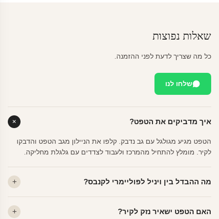
שאלות נפוצות
כל מה שצריך לדעת לפני ההזמנה.
שלחו לנו
איך מדביקים את הטפט?
הטפט מגיע מגולגל עם גב נדבק. קלפו את הניילון מגב הטפט והדבקו
לקיר. מומלץ להתחיל מהמרכז ולעבוד לצדדים עם גלגלת מחליקה.
מה ההבדל בין ויניל לפוליימרי לקנבס?
ויניל — עמיד, רחיץ, לכל חדר. פוליימרי — טקסטורה עדינה, מרקם
האם הטפט ישאיר נזק לקיר?
פרמיום. קנבס — בד אמנותי יוקרתי, מט.