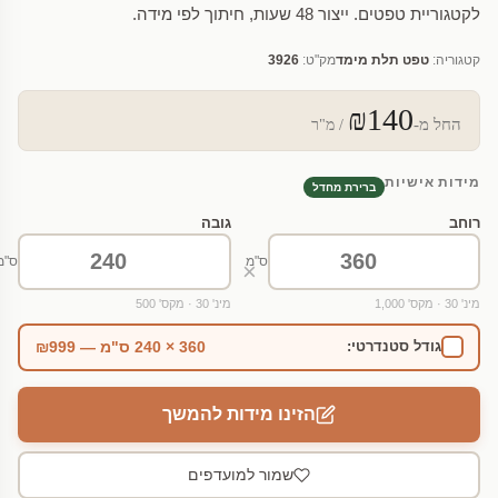
לקטגוריית טפטים. ייצור 48 שעות, חיתוך לפי מידה.
קטגוריה:
טפט תלת מימד
מק"ט:
3926
₪140
החל מ-
/ מ"ר
מידות אישיות
ברירת מחדל
רוחב
גובה
ס"מ
ס"מ
×
מינ' 30 · מקס' 1,000
מינ' 30 · מקס' 500
360 × 240 ס"מ — ₪999
גודל סטנדרטי:
הזינו מידות להמשך
שמור למועדפים