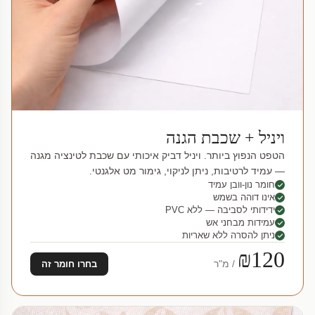
ויניל + שכבת הגנה
הטפט הנפוץ ביותר. ויניל דביק איכותי עם שכבת לטינציה מגנה
— עמיד לרטיבות, ניתן לניקוי, גימור מט אלגנטי.
חומר נון-וובן עמיד
אינו דוהה בשמש
ידידותי לסביבה — ללא PVC
עמידות מבחני אש
ניתן להסרה ללא שאריות
₪120
/ מ"ר
בחרו חומר זה