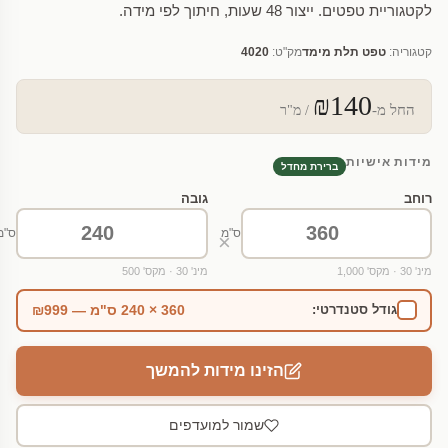
לקטגוריית טפטים. ייצור 48 שעות, חיתוך לפי מידה.
קטגוריה:
טפט תלת מימד
מק"ט:
4020
₪140
החל מ-
/ מ"ר
מידות אישיות
ברירת מחדל
רוחב
גובה
ס"מ
ס"מ
×
מינ' 30 · מקס' 1,000
מינ' 30 · מקס' 500
360 × 240 ס"מ — ₪999
גודל סטנדרטי:
הזינו מידות להמשך
שמור למועדפים