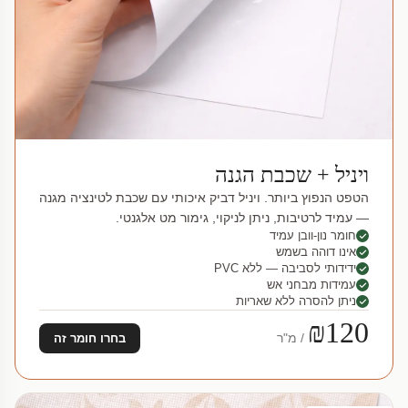
ויניל + שכבת הגנה
הטפט הנפוץ ביותר. ויניל דביק איכותי עם שכבת לטינציה מגנה
— עמיד לרטיבות, ניתן לניקוי, גימור מט אלגנטי.
חומר נון-וובן עמיד
אינו דוהה בשמש
ידידותי לסביבה — ללא PVC
עמידות מבחני אש
ניתן להסרה ללא שאריות
₪120
/ מ"ר
בחרו חומר זה