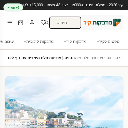
קיץ 2026 · משלוח חינם מ-₪300 · ייצור 48 שעות · 15,000+ לקוחות מרוצים
wp v3 ✓
טפטים לקיר
מדבקות קיר
מדבקות לזכוכית
עיצוב אי
דף הבית
›
טפטים
›
טפט תלת מימד
›
טפט | מרפסת תלת מימדית עם נוף לים