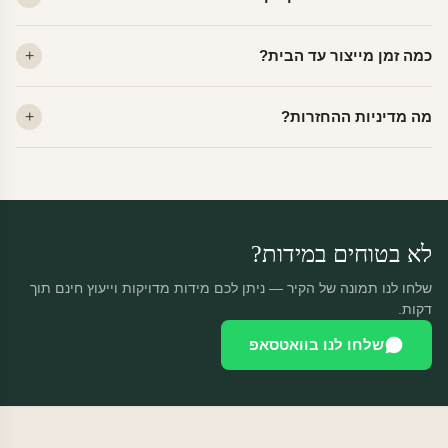
לא. ויניל איכותי מסיר עצמו ללא שאריות דבק, אפילו לאחר שנים.
כמה זמן מייצור עד הבית?
מתאים לקיר מטויח, גבס, קרמיקה וזכוכית.
ייצור 48 שעות + משלוח 1–3 ימי עסקים. הזמנות שנכנסות עד 14:00 —
מה מדיניות ההחזרות?
יוצאות באותו יום.
מוצרים מותאמים אישית — החזרה רק בפגם ייצור. נחליף ללא עלות +
משלוח חינם.
לא בטוחים במידות?
שלחו לנו תמונה של הקיר — ניתן לכם מידות מדויקות וייעוץ חינם תוך
דקות.
שלחו לנו בוואטסאפ