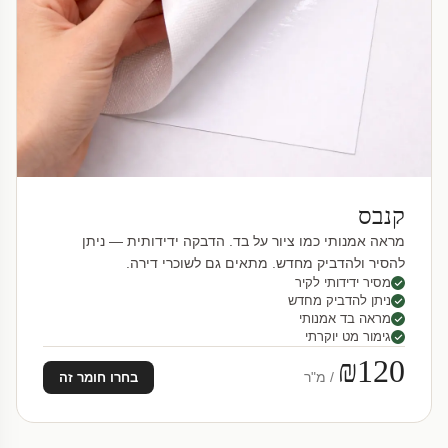
קנבס
מראה אמנותי כמו ציור על בד. הדבקה ידידותית — ניתן
להסיר ולהדביק מחדש. מתאים גם לשוכרי דירה.
מסיר ידידותי לקיר
ניתן להדביק מחדש
מראה בד אמנותי
גימור מט יוקרתי
₪120
/ מ"ר
בחרו חומר זה