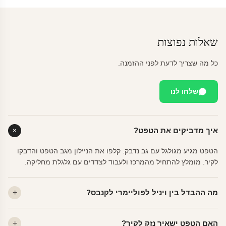
שאלות נפוצות
כל מה שצריך לדעת לפני ההזמנה.
שלחו לנו
איך מדביקים את הטפט?
הטפט מגיע מגולגל עם גב נדבק. קלפו את הניילון מגב הטפט והדבקו
לקיר. מומלץ להתחיל מהמרכז ולעבוד לצדדים עם גלגלת מחליקה.
מה ההבדל בין ויניל לפוליימרי לקנבס?
ויניל — עמיד, רחיץ, לכל חדר. פוליימרי — טקסטורה עדינה, מרקם
האם הטפט ישאיר נזק לקיר?
פרמיום. קנבס — בד אמנותי יוקרתי, מט.