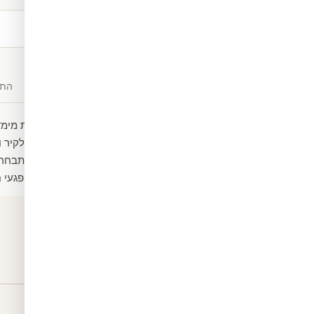
משלוח חינם
מעל ₪300
תיאור
חומרים
התק
מדבקת טפט מעוצבת ותלת מימדית
תוצרת גרמניה נדבק ברגע לקיר 
ניתן להתאימו בכל מידה שתבחרו
הטפט מפני שריטות ומפני פגעי ח