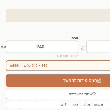
גובה
ס"מ
ס"מ
×
מינ' 30 · מקס' 500
360 × 240 ס"מ — ₪999
הזינו מידות להמשך
שמור למועדפים
הזמנת דוגמית הדפסה — ₪15