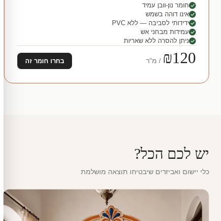
חומר נון-וובן עמיד
אינו דוהה בשמש
ידידותי לסביבה — ללא PVC
עמידות מבחני אש
ניתן להסרה ללא שאריות
₪120
/ מ"ר
בחרו חומר זה
יש לכם הכל?
כלי יישום ואביזרים שיבטיחו תוצאה מושלמת