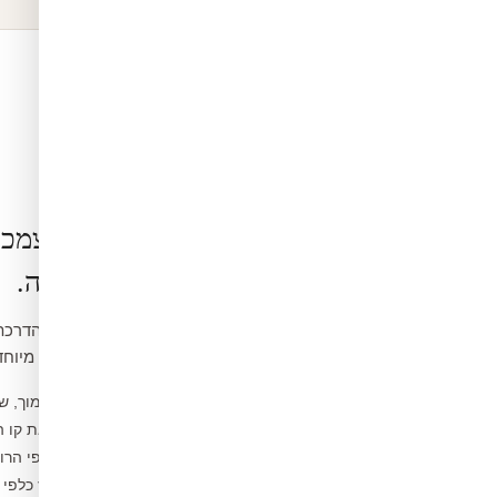
הרכבה בעצמכ
קלה ופשוטה.
ואינה דורשת כלים מיוחד
נקו את הקיר ממוך, ש
1
מדדו ומסמנו את קו 
2
פיצלו לפסים לפי הרו
3
הדבקו מהמרכז כלפי 
4