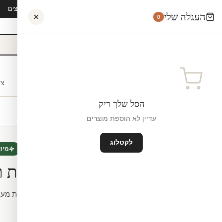
קיץ 2026 · משלוח חינם מ-₪300 · ייצור 48 שעות · 15,000+ לקוחות מרוצים
העגלה שלי
0
אישי
לקוחות עסקיים
מעצבים
בתי ספר
השראה
צו
הסל שלך ריק
עדיין לא הוספת מוצרים
לקטלוג
טפט תלת מימד
חדש
מיו
טפט – מרפסת ת
לפי מידה.