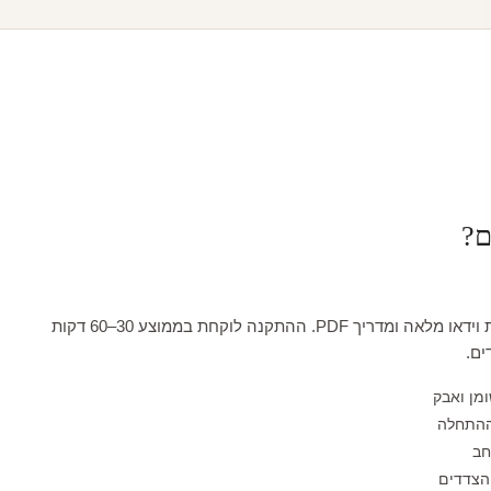
ם?
כל טפט מגיע עם הדרכת וידאו מלאה ומדריך PDF. ההתקנה לוקחת בממוצע 30–60 דקות
ים.
ומן ואבק
ההתחלה
חב
הצדדים