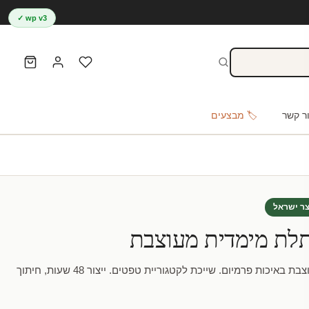
wp v3 ✓
ר קשר
🏷️ מבצעים
צר ישראל
לת מימדית מעוצבת
טפט – מרפסת תלת מימדית מעוצבת באיכות פרמיום. שייכת לקטגוריית טפטים. ייצור 48 שעות, חיתוך