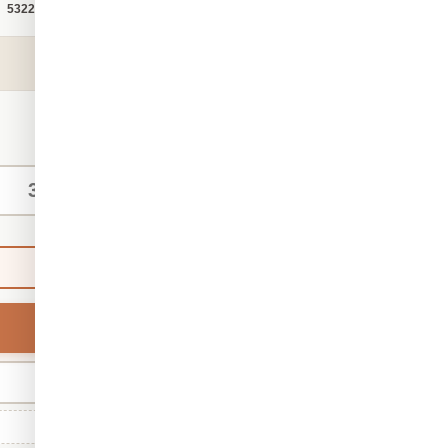
קטגוריה:
טפט תלת מימד
מק"ט:
5322
₪140
החל מ-
/ מ"ר
מידות אישיות
ברירת מחדל
רוחב
מינ' 30 · מקס' 1,000
גודל סטנדרטי: