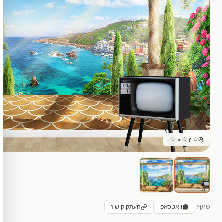
לחץ להגדלה
שתף:
וואטסאפ
העתק קישור