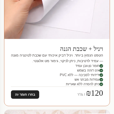
ויניל + שכבת הגנה
הטפט הנפוץ ביותר. ויניל דביק איכותי עם שכבת לטינציה מגנה
— עמיד לרטיבות, ניתן לניקוי, גימור מט אלגנטי.
חומר נון-וובן עמיד
אינו דוהה בשמש
ידידותי לסביבה — ללא PVC
עמידות מבחני אש
ניתן להסרה ללא שאריות
₪120
/ מ"ר
בחרו חומר זה