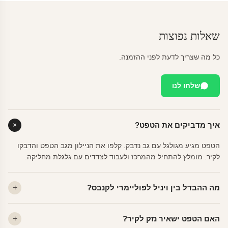
שאלות נפוצות
כל מה שצריך לדעת לפני ההזמנה.
שלחו לנו
איך מדביקים את הטפט?
הטפט מגיע מגולגל עם גב נדבק. קלפו את הניילון מגב הטפט והדבקו
לקיר. מומלץ להתחיל מהמרכז ולעבוד לצדדים עם גלגלת מחליקה.
מה ההבדל בין ויניל לפוליימרי לקנבס?
ויניל — עמיד, רחיץ, לכל חדר. פוליימרי — טקסטורה עדינה, מרקם
האם הטפט ישאיר נזק לקיר?
פרמיום. קנבס — בד אמנותי יוקרתי, מט.