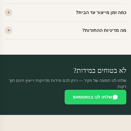
לא. ויניל איכותי מסיר עצמו ללא שאריות דבק, אפילו לאחר שנים.
כמה זמן מייצור עד הבית?
מתאים לקיר מטויח, גבס, קרמיקה וזכוכית.
ייצור 48 שעות + משלוח 1–3 ימי עסקים. הזמנות שנכנסות עד 14:00 —
מה מדיניות ההחזרות?
יוצאות באותו יום.
מוצרים מותאמים אישית — החזרה רק בפגם ייצור. נחליף ללא עלות +
משלוח חינם.
לא בטוחים במידות?
שלחו לנו תמונה של הקיר — ניתן לכם מידות מדויקות וייעוץ חינם תוך
דקות.
שלחו לנו בוואטסאפ