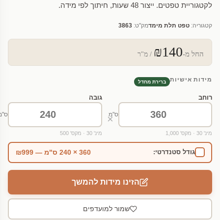
לקטגוריית טפטים. ייצור 48 שעות, חיתוך לפי מידה.
קטגוריה:
טפט תלת מימד
מק"ט:
3863
₪140
החל מ-
/ מ"ר
מידות אישיות
ברירת מחדל
רוחב
גובה
ס"מ
ס"מ
×
מינ' 30 · מקס' 1,000
מינ' 30 · מקס' 500
360 × 240 ס"מ — ₪999
גודל סטנדרטי:
הזינו מידות להמשך
שמור למועדפים