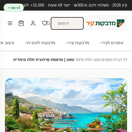
קיץ 2026 · משלוח חינם מ-₪300 · ייצור 48 שעות · 15,000+ לקוחות מרוצים
wp v3 ✓
טפטים לקיר
מדבקות קיר
מדבקות לזכוכית
עיצוב אי
דף הבית
›
טפטים
›
טפט תלת מימד
›
טפט | מרפסת פרחונית תלת מימדית