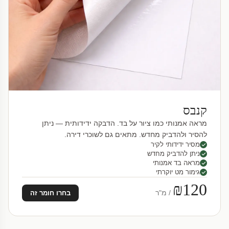
קנבס
מראה אמנותי כמו ציור על בד. הדבקה ידידותית — ניתן
להסיר ולהדביק מחדש. מתאים גם לשוכרי דירה.
מסיר ידידותי לקיר
ניתן להדביק מחדש
מראה בד אמנותי
גימור מט יוקרתי
₪120
/ מ"ר
בחרו חומר זה