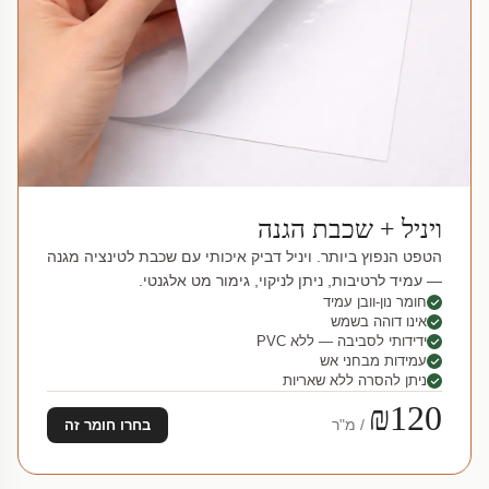
ויניל + שכבת הגנה
הטפט הנפוץ ביותר. ויניל דביק איכותי עם שכבת לטינציה מגנה
— עמיד לרטיבות, ניתן לניקוי, גימור מט אלגנטי.
חומר נון-וובן עמיד
אינו דוהה בשמש
ידידותי לסביבה — ללא PVC
עמידות מבחני אש
ניתן להסרה ללא שאריות
₪120
/ מ"ר
בחרו חומר זה