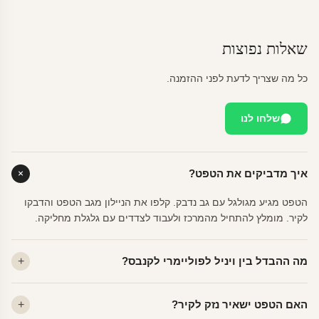
שאלות נפוצות
כל מה שצריך לדעת לפני ההזמנה.
שלחו לנו
איך מדביקים את הטפט?
הטפט מגיע מגולגל עם גב נדבק. קלפו את הניילון מגב הטפט והדבקו
לקיר. מומלץ להתחיל מהמרכז ולעבוד לצדדים עם גלגלת מחליקה.
מה ההבדל בין ויניל לפוליימרי לקנבס?
ויניל — עמיד, רחיץ, לכל חדר. פוליימרי — טקסטורה עדינה, מרקם
האם הטפט ישאיר נזק לקיר?
פרמיום. קנבס — בד אמנותי יוקרתי, מט.