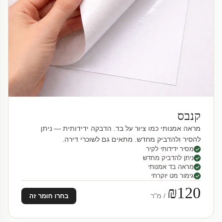
קנבס
מראה אמנותי כמו ציור על בד. הדבקה ידידותית — ניתן
להסיר ולהדביק מחדש. מתאים גם לשוכרי דירה.
מסיר ידידותי לקיר
ניתן להדביק מחדש
מראה בד אמנותי
גימור מט יוקרתי
₪120
/ מ"ר
בחרו חומר זה