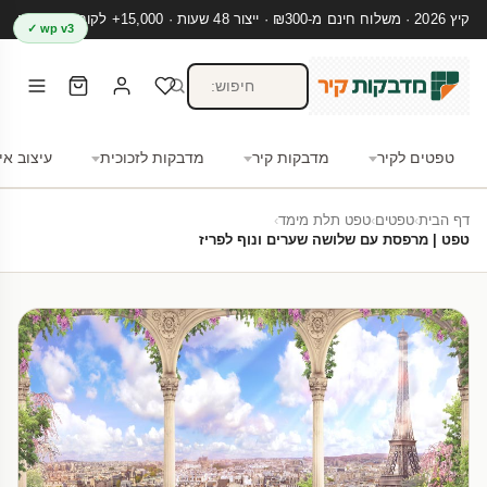
קיץ 2026 · משלוח חינם מ-₪300 · ייצור 48 שעות · 15,000+ לקוחות מרוצים
wp v3 ✓
טפטים לקיר
מדבקות קיר
מדבקות לזכוכית
עיצוב אי
דף הבית
›
טפטים
›
טפט תלת מימד
›
טפט | מרפסת עם שלושה שערים ונוף לפריז