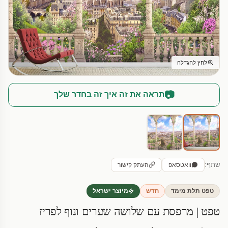
לחץ להגדלה
📷
תראה את זה איך זה בחדר שלך
שתף:
וואטסאפ
העתק קישור
טפט תלת מימד
חדש
מיוצר ישראל
טפט | מרפסת עם שלושה שערים ונוף לפריז