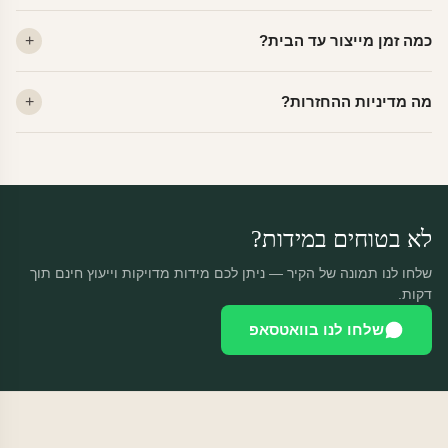
לא. ויניל איכותי מסיר עצמו ללא שאריות דבק, אפילו לאחר שנים.
כמה זמן מייצור עד הבית?
מתאים לקיר מטויח, גבס, קרמיקה וזכוכית.
ייצור 48 שעות + משלוח 1–3 ימי עסקים. הזמנות שנכנסות עד 14:00 —
מה מדיניות ההחזרות?
יוצאות באותו יום.
מוצרים מותאמים אישית — החזרה רק בפגם ייצור. נחליף ללא עלות +
משלוח חינם.
לא בטוחים במידות?
שלחו לנו תמונה של הקיר — ניתן לכם מידות מדויקות וייעוץ חינם תוך
דקות.
שלחו לנו בוואטסאפ