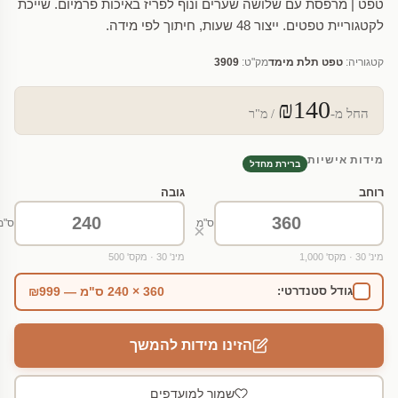
טפט | מרפסת עם שלושה שערים ונוף לפריז באיכות פרמיום. שייכת
לקטגוריית טפטים. ייצור 48 שעות, חיתוך לפי מידה.
קטגוריה:
טפט תלת מימד
מק"ט:
3909
₪140
החל מ-
/ מ"ר
מידות אישיות
ברירת מחדל
רוחב
גובה
ס"מ
ס"מ
×
מינ' 30 · מקס' 1,000
מינ' 30 · מקס' 500
360 × 240 ס"מ — ₪999
גודל סטנדרטי:
הזינו מידות להמשך
שמור למועדפים