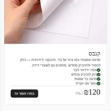
קנבס
מראה אמנותי כמו ציור על בד. הדבקה ידידותית — ניתן
להסיר ולהדביק מחדש. מתאים גם לשוכרי דירה.
מסיר ידידותי לקיר
ניתן להדביק מחדש
מראה בד אמנותי
גימור מט יוקרתי
₪120
/ מ"ר
בחרו חומר זה