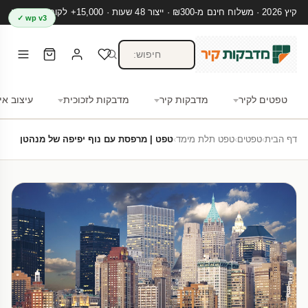
קיץ 2026 · משלוח חינם מ-₪300 · ייצור 48 שעות · 15,000+ לקוחות מרוצים
wp v3 ✓
טפטים לקיר
מדבקות קיר
מדבקות לזכוכית
עיצוב אי
דף הבית
›
טפטים
›
טפט תלת מימד
›
טפט | מרפסת עם נוף יפיפה של מנהטן