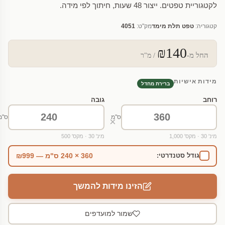
לקטגוריית טפטים. ייצור 48 שעות, חיתוך לפי מידה.
קטגוריה:
טפט תלת מימד
מק"ט:
4051
₪140
החל מ-
/ מ"ר
מידות אישיות
ברירת מחדל
רוחב
גובה
ס"מ
ס"מ
×
מינ' 30 · מקס' 1,000
מינ' 30 · מקס' 500
360 × 240 ס"מ — ₪999
גודל סטנדרטי:
הזינו מידות להמשך
שמור למועדפים