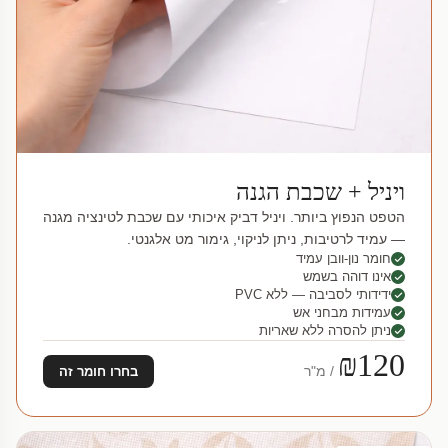
ויניל + שכבת הגנה
הטפט הנפוץ ביותר. ויניל דביק איכותי עם שכבת לטינציה מגנה
— עמיד לרטיבות, ניתן לניקוי, גימור מט אלגנטי.
חומר נון-וובן עמיד
אינו דוהה בשמש
ידידותי לסביבה — ללא PVC
עמידות מבחני אש
ניתן להסרה ללא שאריות
₪120
/ מ"ר
בחרו חומר זה