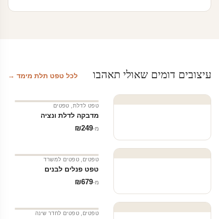
מחירים:
עד
עיצובים דומים שאולי תאהבו
לכל טפט תלת מימד →
טפט לדלת
,
טפטים
מדבקה לדלת ונציה
₪
249
מ‑
טפטים
,
טפטים למשרד
טפט פנלים לבנים
₪
679
מ‑
טפטים
,
טפטים לחדר שינה