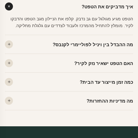
איך מדביקים את הטפט?
הטפט מגיע מגולגל עם גב נדבק. קלפו את הניילון מגב הטפט והדבקו
לקיר. מומלץ להתחיל מהמרכז ולעבוד לצדדים עם גלגלת מחליקה.
מה ההבדל בין ויניל לפוליימרי לקנבס?
ויניל — עמיד, רחיץ, לכל חדר. פוליימרי — טקסטורה עדינה, מרקם
האם הטפט ישאיר נזק לקיר?
פרמיום. קנבס — בד אמנותי יוקרתי, מט.
לא. ויניל איכותי מסיר עצמו ללא שאריות דבק, אפילו לאחר שנים.
כמה זמן מייצור עד הבית?
מתאים לקיר מטויח, גבס, קרמיקה וזכוכית.
ייצור 48 שעות + משלוח 1–3 ימי עסקים. הזמנות שנכנסות עד 14:00 —
מה מדיניות ההחזרות?
יוצאות באותו יום.
מוצרים מותאמים אישית — החזרה רק בפגם ייצור. נחליף ללא עלות +
משלוח חינם.