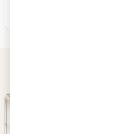
₪120
/ מ"ר
בחרו חומר זה