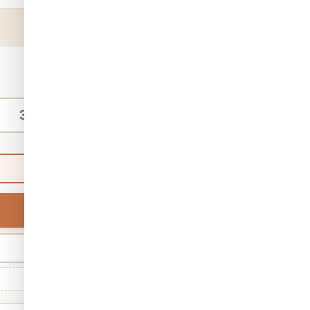
₪140
החל מ-
/ מ"ר
מידות אישיות
ברירת מחדל
רוחב
מינ' 30 · מקס' 1,000
גודל סטנדרטי: