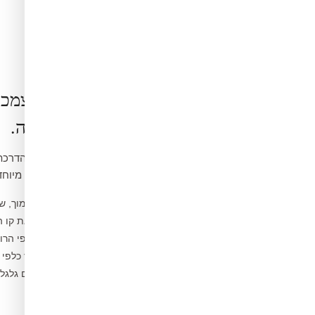
הרכבה בעצמכ
קלה ופשוטה.
ואינה דורשת כלים מיוחד
נקו את הקיר ממוך, ש
1
מדדו ומסמנו את קו 
2
פיצלו לפסים לפי הרו
3
הדבקו מהמרכז כלפי 
4
הסירו בועות עם גלג
5