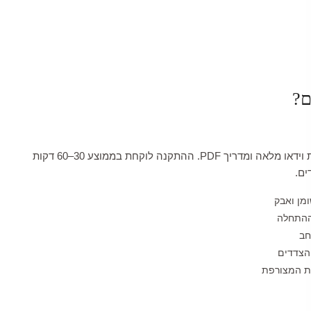
ם?
כל טפט מגיע עם הדרכת וידאו מלאה ומדריך PDF. ההתקנה לוקחת בממוצע 30–60 דקות
ים.
ומן ואבק
ההתחלה
חב
הצדדים
לת המצורפת