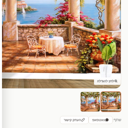
לחץ להגדלה
שתף:
וואטסאפ
העתק קישור