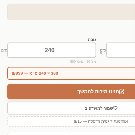
גובה
ס"מ
ס"מ
×
מינ' 30 · מקס' 500
360 × 240 ס"מ — ₪999
הזינו מידות להמשך
שמור למועדפים
הזמנת דוגמית הדפסה — ₪15