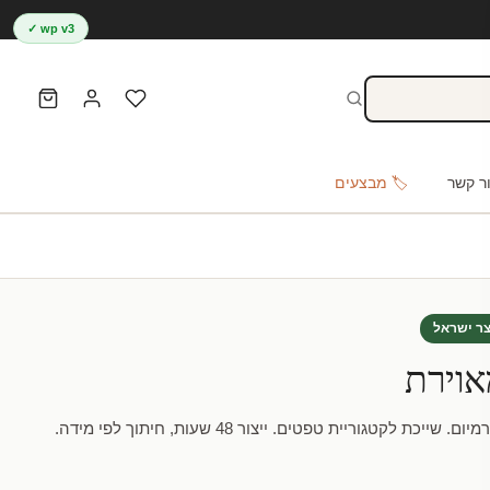
wp v3 ✓
ר קשר
🏷️ מבצעים
צר ישראל
אוירת
לקטגוריית טפטים. ייצור 48 שעות, חיתוך לפי מידה.