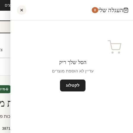
קיץ 2026 · משלוח חינם מ-₪300 · ייצור 48 שעות · 15,000+ לקוחות מרוצים
העגלה שלי
0
אישי
לקוחות עסקיים
מעצבים
בתי ספר
השראה
צו
הסל שלך ריק
עדיין לא הוספת מוצרים
לקטלוג
טפט תלת מימד
חדש
מיו
טפט | מרפסת מ
טפט | מרפסת מאוירת באיכות פרמיום. שייכת 
קטגוריה:
טפט תלת מימד
מק"ט:
3871