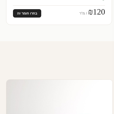
₪120
/ מ"ר
בחרו חומר זה