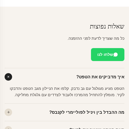
שאלות נפוצות
כל מה שצריך לדעת לפני ההזמנה.
שלחו לנו
איך מדביקים את הטפט?
הטפט מגיע מגולגל עם גב נדבק. קלפו את הניילון מגב הטפט והדבקו
לקיר. מומלץ להתחיל מהמרכז ולעבוד לצדדים עם גלגלת מחליקה.
מה ההבדל בין ויניל לפוליימרי לקנבס?
ויניל — עמיד, רחיץ, לכל חדר. פוליימרי — טקסטורה עדינה, מרקם