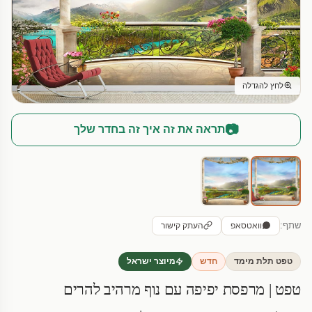
לחץ להגדלה
📷
תראה את זה איך זה בחדר שלך
שתף:
וואטסאפ
העתק קישור
טפט תלת מימד
חדש
מיוצר ישראל
טפט | מרפסת יפיפה עם נוף מרהיב להרים