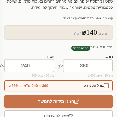
טפט | מרפסת יפיפה עם נוף מרהיב להרים באיכות פרמיום. שייכת
לקטגוריית טפטים. ייצור 48 שעות, חיתוך לפי מידה.
קטגוריה:
טפט תלת מימד
מק"ט:
3899
₪140
החל מ-
/ מ"ר
מידות אישיות
ברירת מחדל
רוחב
גובה
ס"מ
ס"מ
×
מינ' 30 · מקס' 1,000
מינ' 30 · מקס' 500
360 × 240 ס"מ — ₪999
גודל סטנדרטי:
הזינו מידות להמשך
שמור למועדפים