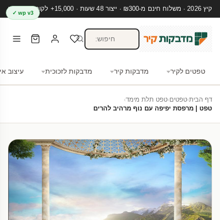
קיץ 2026 · משלוח חינם מ-₪300 · ייצור 48 שעות · 15,000+ לקוחות מרוצים
wp v3 ✓
טפטים לקיר
מדבקות קיר
מדבקות לזכוכית
עיצוב אי
דף הבית
›
טפטים
›
טפט תלת מימד
›
טפט | מרפסת יפיפה עם נוף מרהיב להרים