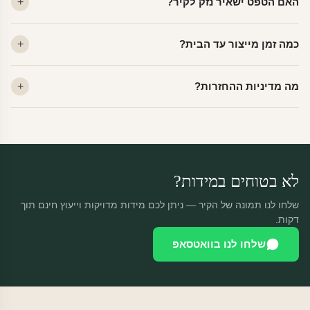
האם הטפט ישאיר נזק לקיר?
פרמיום. קנבס — בד אמנותי יוקרתי, מט.
לא. ויניל איכותי מסיר עצמו ללא שאריות דבק, אפילו לאחר שנים.
כמה זמן מייצור עד הבית?
מתאים לקיר מטויח, גבס, קרמיקה וזכוכית.
ייצור 48 שעות + משלוח 1–3 ימי עסקים. הזמנות שנכנסות עד 14:00 —
מה מדיניות ההחזרות?
יוצאות באותו יום.
מוצרים מותאמים אישית — החזרה רק בפגם ייצור. נחליף ללא עלות +
משלוח חינם.
לא בטוחים במידות?
שלחו לנו תמונה של הקיר — ניתן לכם מידות מדויקות וייעוץ חינם תוך
דקות.
שלחו לנו בוואטסאפ