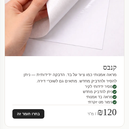
קנבס
מראה אמנותי כמו ציור על בד. הדבקה ידידותית — ניתן
להסיר ולהדביק מחדש. מתאים גם לשוכרי דירה.
מסיר ידידותי לקיר
ניתן להדביק מחדש
מראה בד אמנותי
גימור מט יוקרתי
₪120
/ מ"ר
בחרו חומר זה