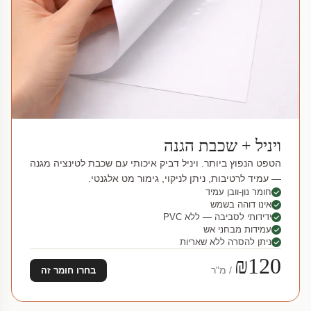
ויניל + שכבת הגנה
הטפט הנפוץ ביותר. ויניל דביק איכותי עם שכבת לטינציה מגנה
— עמיד לרטיבות, ניתן לניקוי, גימור מט אלגנטי.
חומר נון-וובן עמיד
אינו דוהה בשמש
ידידותי לסביבה — ללא PVC
עמידות מבחני אש
ניתן להסרה ללא שאריות
₪120
/ מ"ר
בחרו חומר זה