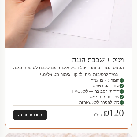
ויניל + שכבת הגנה
הטפט הנפוץ ביותר. ויניל דביק איכותי עם שכבת לטינציה מגנה
— עמיד לרטיבות, ניתן לניקוי, גימור מט אלגנטי.
חומר נון-וובן עמיד
אינו דוהה בשמש
ידידותי לסביבה — ללא PVC
עמידות מבחני אש
ניתן להסרה ללא שאריות
₪120
/ מ"ר
בחרו חומר זה