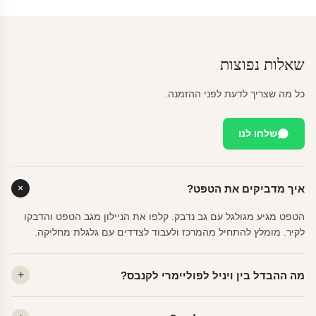
שאלות נפוצות
כל מה שצריך לדעת לפני ההזמנה.
שלחו לנו
איך מדביקים את הטפט?
הטפט מגיע מגולגל עם גב נדבק. קלפו את הניילון מגב הטפט והדבקו
לקיר. מומלץ להתחיל מהמרכז ולעבוד לצדדים עם גלגלת מחליקה.
מה ההבדל בין ויניל לפוליימרי לקנבס?
ויניל — עמיד, רחיץ, לכל חדר. פוליימרי — טקסטורה עדינה, מרקם