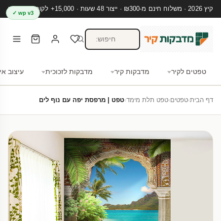
קיץ 2026 · משלוח חינם מ-₪300 · ייצור 48 שעות · 15,000+ לקוחות מרוצים
wp v3 ✓
טפטים לקיר
מדבקות קיר
מדבקות לזכוכית
עיצוב אי
דף הבית
›
טפטים
›
טפט תלת מימד
›
טפט | מרפסת יפה עם נוף לים