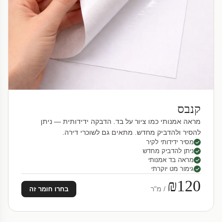
קנבס
מראה אמנותי כמו ציור על בד. הדבקה ידידותית — ניתן
להסיר ולהדביק מחדש. מתאים גם לשוכרי דירה.
מסיר ידידותי לקיר
ניתן להדביק מחדש
מראה בד אמנותי
גימור מט יוקרתי
₪120
/ מ"ר
בחרו חומר זה