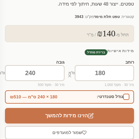
טפטים. ייצור 48 שעות, חיתוך לפי מידה.
קטגוריה:
טפט תלת מימד
מק"ט:
3943
₪140
החל מ-
/ מ"ר
מידות אישיות
ברירת מחדל
רוחב
גובה
ס"מ
ס"מ
×
מינ' 30 · מקס' 1,000
מינ' 30 · מקס' 500
180 × 240 ס"מ — ₪510
גודל סטנדרטי:
הזינו מידות להמשך
שמור למועדפים