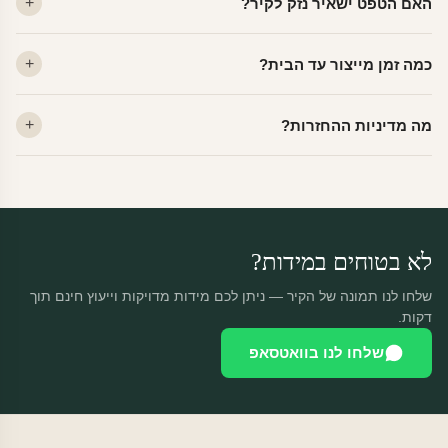
האם הטפט ישאיר נזק לקיר?
פרמיום. קנבס — בד אמנותי יוקרתי, מט.
לא. ויניל איכותי מסיר עצמו ללא שאריות דבק, אפילו לאחר שנים.
כמה זמן מייצור עד הבית?
מתאים לקיר מטויח, גבס, קרמיקה וזכוכית.
ייצור 48 שעות + משלוח 1–3 ימי עסקים. הזמנות שנכנסות עד 14:00 —
מה מדיניות ההחזרות?
יוצאות באותו יום.
מוצרים מותאמים אישית — החזרה רק בפגם ייצור. נחליף ללא עלות +
משלוח חינם.
לא בטוחים במידות?
שלחו לנו תמונה של הקיר — ניתן לכם מידות מדויקות וייעוץ חינם תוך
דקות.
שלחו לנו בוואטסאפ