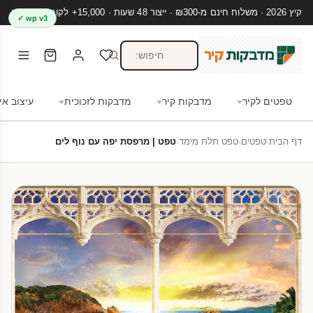
קיץ 2026 · משלוח חינם מ-₪300 · ייצור 48 שעות · 15,000+ לקוחות מרוצים
wp v3 ✓
טפטים לקיר
מדבקות קיר
מדבקות לזכוכית
עיצוב אי
דף הבית
›
טפטים
›
טפט תלת מימד
›
טפט | מרפסת יפה עם נוף לים