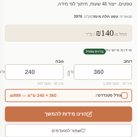
טפטים. ייצור 48 שעות, חיתוך לפי מידה.
קטגוריה:
טפט תלת מימד
מק"ט:
3976
₪140
החל מ-
/ מ"ר
מידות אישיות
ברירת מחדל
רוחב
גובה
ס"מ
ס"מ
×
מינ' 30 · מקס' 1,000
מינ' 30 · מקס' 500
360 × 240 ס"מ — ₪999
גודל סטנדרטי:
הזינו מידות להמשך
שמור למועדפים