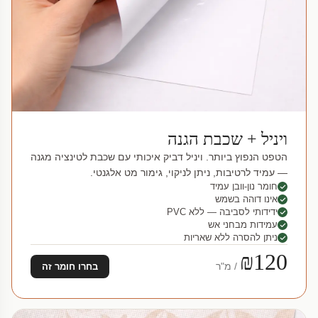
ויניל + שכבת הגנה
הטפט הנפוץ ביותר. ויניל דביק איכותי עם שכבת לטינציה מגנה
— עמיד לרטיבות, ניתן לניקוי, גימור מט אלגנטי.
חומר נון-וובן עמיד
אינו דוהה בשמש
ידידותי לסביבה — ללא PVC
עמידות מבחני אש
ניתן להסרה ללא שאריות
₪120
/ מ"ר
בחרו חומר זה