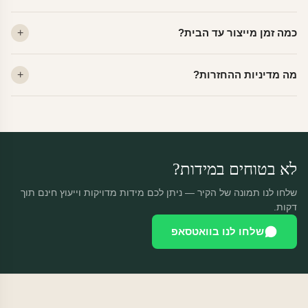
לא. ויניל איכותי מסיר עצמו ללא שאריות דבק, אפילו לאחר שנים.
כמה זמן מייצור עד הבית?
מתאים לקיר מטויח, גבס, קרמיקה וזכוכית.
ייצור 48 שעות + משלוח 1–3 ימי עסקים. הזמנות שנכנסות עד 14:00 —
מה מדיניות ההחזרות?
יוצאות באותו יום.
מוצרים מותאמים אישית — החזרה רק בפגם ייצור. נחליף ללא עלות +
משלוח חינם.
לא בטוחים במידות?
שלחו לנו תמונה של הקיר — ניתן לכם מידות מדויקות וייעוץ חינם תוך
דקות.
שלחו לנו בוואטסאפ