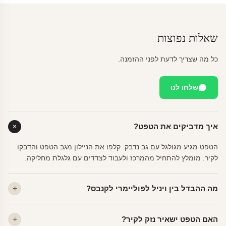
שאלות נפוצות
כל מה שצריך לדעת לפני ההזמנה.
שלחו לנו
איך מדביקים את הטפט?
הטפט מגיע מגולגל עם גב נדבק. קלפו את הניילון מגב הטפט והדבקו
לקיר. מומלץ להתחיל מהמרכז ולעבוד לצדדים עם גלגלת מחליקה.
מה ההבדל בין ויניל לפוליימרי לקנבס?
ויניל — עמיד, רחיץ, לכל חדר. פוליימרי — טקסטורה עדינה, מרקם
האם הטפט ישאיר נזק לקיר?
פרמיום. קנבס — בד אמנותי יוקרתי, מט.