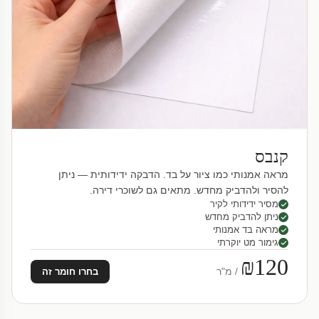
קנבס
מראה אמנותי כמו ציור על בד. הדבקה ידידותית — ניתן
להסיר ולהדביק מחדש. מתאים גם לשוכרי דירה.
מסיר ידידותי לקיר
ניתן להדביק מחדש
מראה בד אמנותי
גימור מט יוקרתי
₪120
/ מ"ר
בחרו חומר זה