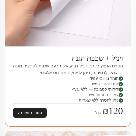
ויניל + שכבת הגנה
הטפט הנפוץ ביותר. ויניל דביק איכותי עם שכבת לטינציה מגנה
— עמיד לרטיבות, ניתן לניקוי, גימור מט אלגנטי.
חומר נון-וובן עמיד
אינו דוהה בשמש
ידידותי לסביבה — ללא PVC
עמידות מבחני אש
ניתן להסרה ללא שאריות
₪120
/ מ"ר
בחרו חומר זה