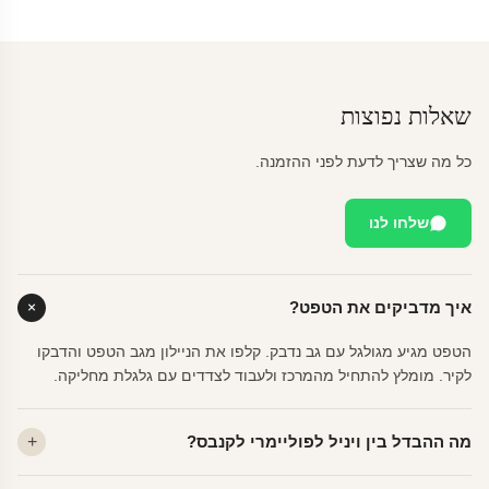
שאלות נפוצות
כל מה שצריך לדעת לפני ההזמנה.
שלחו לנו
איך מדביקים את הטפט?
הטפט מגיע מגולגל עם גב נדבק. קלפו את הניילון מגב הטפט והדבקו
לקיר. מומלץ להתחיל מהמרכז ולעבוד לצדדים עם גלגלת מחליקה.
מה ההבדל בין ויניל לפוליימרי לקנבס?
ויניל — עמיד, רחיץ, לכל חדר. פוליימרי — טקסטורה עדינה, מרקם