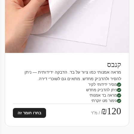
קנבס
מראה אמנותי כמו ציור על בד. הדבקה ידידותית — ניתן
להסיר ולהדביק מחדש. מתאים גם לשוכרי דירה.
מסיר ידידותי לקיר
ניתן להדביק מחדש
מראה בד אמנותי
גימור מט יוקרתי
₪120
/ מ"ר
בחרו חומר זה