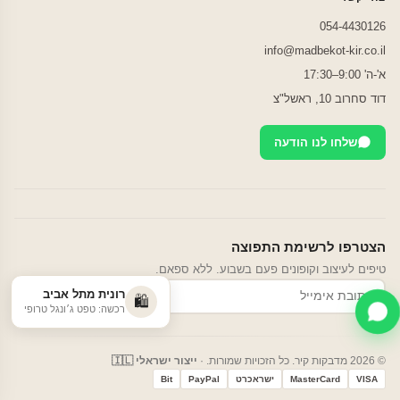
054-4430126
info@madbekot-kir.co.il
א'-ה' 9:00–17:30
דוד סחרוב 10, ראשל"צ
שלחו לנו הודעה
הצטרפו לרשימת התפוצה
טיפים לעיצוב וקופונים פעם בשבוע. ללא ספאם.
רונית מתל אביב
הרשמה
🛍️
רכשה: טפט ג׳ונגל טרופי
© 2026 מדבקות קיר. כל הזכויות שמורות. ·
ייצור ישראלי 🇮🇱
VISA
MasterCard
ישראכרט
PayPal
Bit