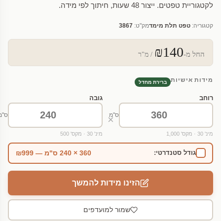
לקטגוריית טפטים. ייצור 48 שעות, חיתוך לפי מידה.
קטגוריה:
טפט תלת מימד
מק"ט:
3867
₪140
החל מ-
/ מ"ר
מידות אישיות
ברירת מחדל
רוחב
גובה
ס"מ
ס"מ
×
מינ' 30 · מקס' 1,000
מינ' 30 · מקס' 500
360 × 240 ס"מ — ₪999
גודל סטנדרטי:
הזינו מידות להמשך
שמור למועדפים