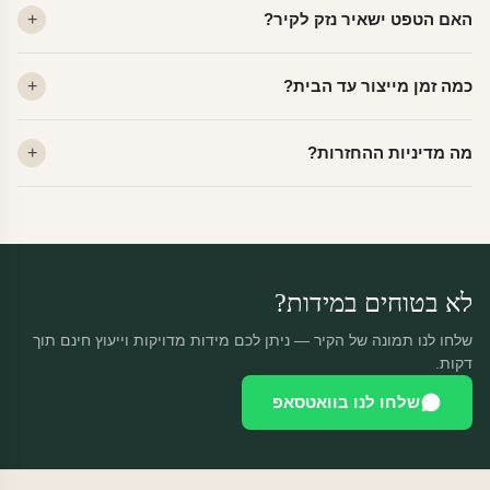
האם הטפט ישאיר נזק לקיר?
פרמיום. קנבס — בד אמנותי יוקרתי, מט.
לא. ויניל איכותי מסיר עצמו ללא שאריות דבק, אפילו לאחר שנים.
כמה זמן מייצור עד הבית?
מתאים לקיר מטויח, גבס, קרמיקה וזכוכית.
ייצור 48 שעות + משלוח 1–3 ימי עסקים. הזמנות שנכנסות עד 14:00 —
מה מדיניות ההחזרות?
יוצאות באותו יום.
מוצרים מותאמים אישית — החזרה רק בפגם ייצור. נחליף ללא עלות +
משלוח חינם.
לא בטוחים במידות?
שלחו לנו תמונה של הקיר — ניתן לכם מידות מדויקות וייעוץ חינם תוך
דקות.
שלחו לנו בוואטסאפ