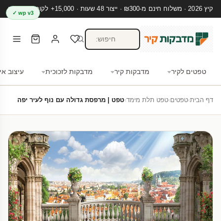
קיץ 2026 · משלוח חינם מ-₪300 · ייצור 48 שעות · 15,000+ לקוחות מרוצים
wp v3 ✓
טפטים לקיר
מדבקות קיר
מדבקות לזכוכית
עיצוב אי
דף הבית
›
טפטים
›
טפט תלת מימד
›
טפט | מרפסת גדולה עם נוף לעיר יפה