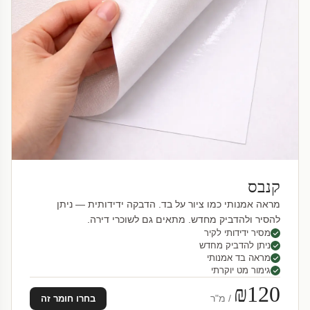
קנבס
מראה אמנותי כמו ציור על בד. הדבקה ידידותית — ניתן
להסיר ולהדביק מחדש. מתאים גם לשוכרי דירה.
מסיר ידידותי לקיר
ניתן להדביק מחדש
מראה בד אמנותי
גימור מט יוקרתי
₪120
/ מ"ר
בחרו חומר זה