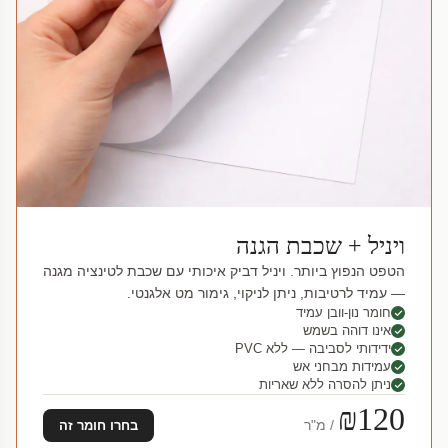
ויניל + שכבת הגנה
הטפט הנפוץ ביותר. ויניל דביק איכותי עם שכבת לטינציה מגנה
— עמיד לרטיבות, ניתן לניקוי, גימור מט אלגנטי.
חומר נון-וובן עמיד
אינו דוהה בשמש
ידידותי לסביבה — ללא PVC
עמידות מבחני אש
ניתן להסרה ללא שאריות
₪120
/ מ"ר
בחרו חומר זה