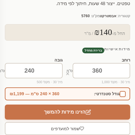
טפטים. ייצור 48 שעות, חיתוך לפי מידה.
קטגוריה:
אבסטרקט
מק"ט:
5760
₪140
החל מ-
/ מ"ר
מידות אישיות
ברירת מחדל
רוחב
גובה
ס"מ
ס"מ
×
מינ' 30 · מקס' 1,000
מינ' 30 · מקס' 500
360 × 240 ס"מ — ₪1,199
גודל סטנדרטי:
הזינו מידות להמשך
שמור למועדפים