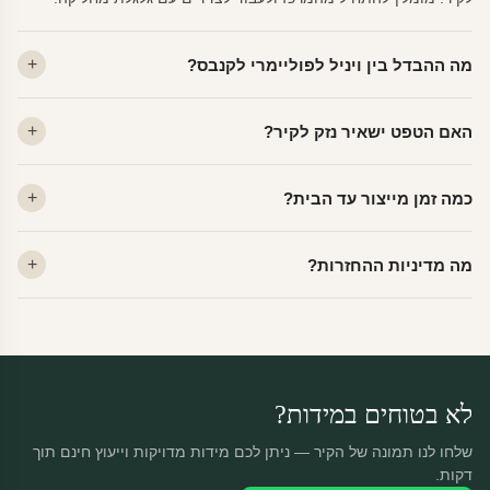
מה ההבדל בין ויניל לפוליימרי לקנבס?
ויניל — עמיד, רחיץ, לכל חדר. פוליימרי — טקסטורה עדינה, מרקם
האם הטפט ישאיר נזק לקיר?
פרמיום. קנבס — בד אמנותי יוקרתי, מט.
לא. ויניל איכותי מסיר עצמו ללא שאריות דבק, אפילו לאחר שנים.
כמה זמן מייצור עד הבית?
מתאים לקיר מטויח, גבס, קרמיקה וזכוכית.
ייצור 48 שעות + משלוח 1–3 ימי עסקים. הזמנות שנכנסות עד 14:00 —
מה מדיניות ההחזרות?
יוצאות באותו יום.
מוצרים מותאמים אישית — החזרה רק בפגם ייצור. נחליף ללא עלות +
משלוח חינם.
לא בטוחים במידות?
שלחו לנו תמונה של הקיר — ניתן לכם מידות מדויקות וייעוץ חינם תוך
דקות.