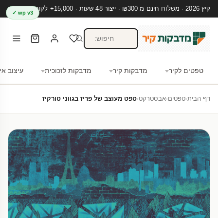
קיץ 2026 · משלוח חינם מ-₪300 · ייצור 48 שעות · 15,000+ לקוחות מרוצים
wp v3 ✓
טפטים לקיר
מדבקות קיר
מדבקות לזכוכית
עיצוב אי
דף הבית
›
טפטים
›
אבסטרקט
›
טפט מעוצב של פריז בגווני טורקיז