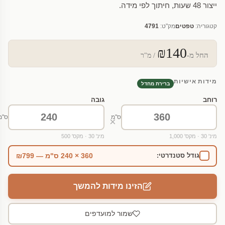
ייצור 48 שעות, חיתוך לפי מידה.
קטגוריה:
טפטים
מק"ט:
4791
₪140
החל מ-
/ מ"ר
מידות אישיות
ברירת מחדל
רוחב
גובה
ס"מ
ס"מ
×
מינ' 30 · מקס' 1,000
מינ' 30 · מקס' 500
360 × 240 ס"מ — ₪799
גודל סטנדרטי:
הזינו מידות להמשך
שמור למועדפים