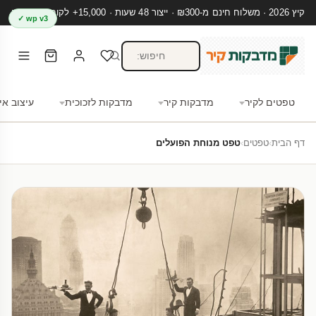
קיץ 2026 · משלוח חינם מ-₪300 · ייצור 48 שעות · 15,000+ לקוחות מרוצים
wp v3 ✓
טפטים לקיר
מדבקות קיר
מדבקות לזכוכית
עיצוב אי
דף הבית
›
טפטים
›
טפט מנוחת הפועלים