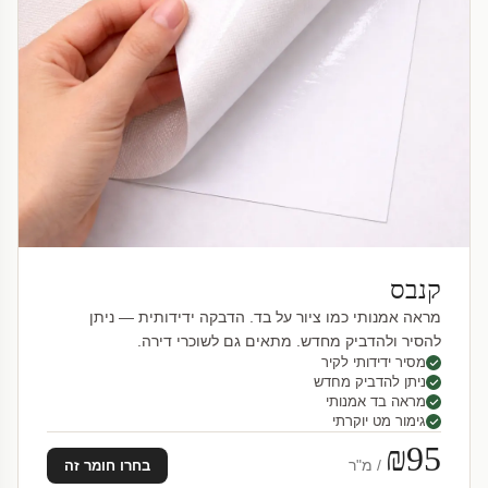
קנבס
מראה אמנותי כמו ציור על בד. הדבקה ידידותית — ניתן
להסיר ולהדביק מחדש. מתאים גם לשוכרי דירה.
מסיר ידידותי לקיר
ניתן להדביק מחדש
מראה בד אמנותי
גימור מט יוקרתי
₪95
/ מ"ר
בחרו חומר זה