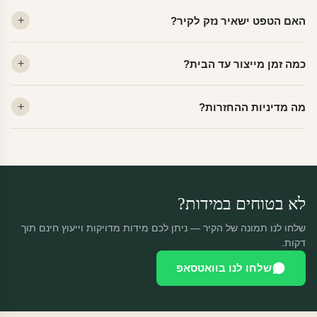
ויניל — עמיד, רחיץ, לכל חדר. פוליימרי — טקסטורה עדינה, מרקם
האם הטפט ישאיר נזק לקיר?
פרמיום. קנבס — בד אמנותי יוקרתי, מט.
לא. ויניל איכותי מסיר עצמו ללא שאריות דבק, אפילו לאחר שנים.
כמה זמן מייצור עד הבית?
מתאים לקיר מטויח, גבס, קרמיקה וזכוכית.
ייצור 48 שעות + משלוח 1–3 ימי עסקים. הזמנות שנכנסות עד 14:00 —
מה מדיניות ההחזרות?
יוצאות באותו יום.
מוצרים מותאמים אישית — החזרה רק בפגם ייצור. נחליף ללא עלות +
משלוח חינם.
לא בטוחים במידות?
שלחו לנו תמונה של הקיר — ניתן לכם מידות מדויקות וייעוץ חינם תוך
דקות.
שלחו לנו בוואטסאפ