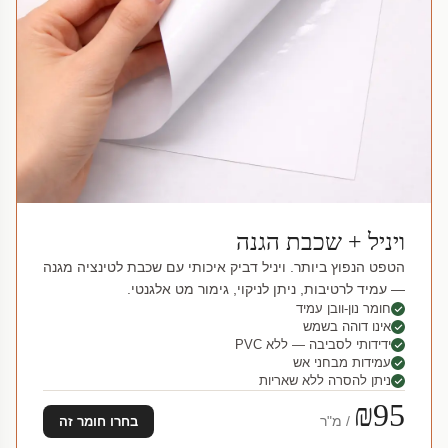
ויניל + שכבת הגנה
הטפט הנפוץ ביותר. ויניל דביק איכותי עם שכבת לטינציה מגנה
— עמיד לרטיבות, ניתן לניקוי, גימור מט אלגנטי.
חומר נון-וובן עמיד
אינו דוהה בשמש
ידידותי לסביבה — ללא PVC
עמידות מבחני אש
ניתן להסרה ללא שאריות
₪95
/ מ"ר
בחרו חומר זה