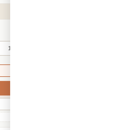
₪140
החל מ-
/ מ"ר
מידות אישיות
ברירת מחדל
רוחב
מינ' 30 · מקס' 1,000
גודל סטנדרטי: