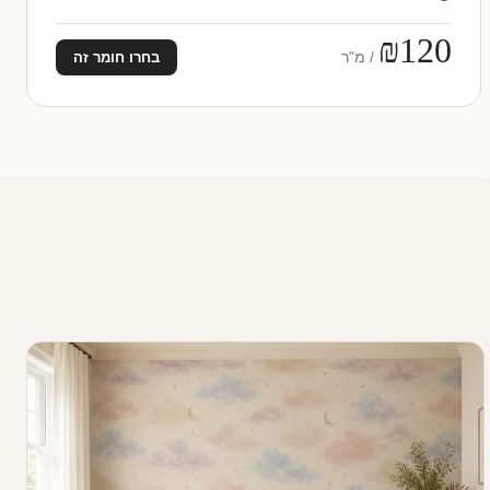
₪120
/ מ"ר
בחרו חומר זה