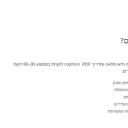
ם?
כל טפט מגיע עם הדרכת וידאו מלאה ומדריך PDF. ההתקנה לוקחת בממוצע 30–60 דקות
ים.
ומן ואבק
ההתחלה
חב
הצדדים
לת המצורפת