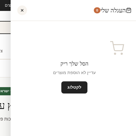
קיץ 2026 · משלוח חינם מ-₪300 · ייצור 48 שעות · 15,000+ לקוחות מרוצים
העגלה שלי
0
אישי
לקוחות עסקיים
מעצבים
בתי ספר
השראה
צו
הסל שלך ריק
עדיין לא הוספת מוצרים
לקטלוג
טפטים
חדש
מיוצר ישראל
טפט | מזח עץ ע
טפט | מזח עץ על הים באיכות פרמיום. שייכת 
קטגוריה:
טפטים
מק"ט:
3891