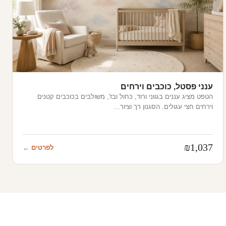
ענני פסטל, כוכבים וירחים
הטפט מציג עננים בגווני ורוד, כחול ובז', משולבים בכוכבים קטנים
וירחים חצי עגולים. הסגנון רך וציור…
₪
1,037
לפרטים ←