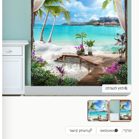
לחץ להגדלה
שתף:
וואטסאפ
העתק קישור