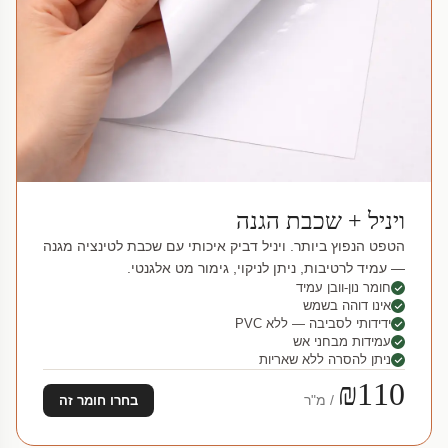
ויניל + שכבת הגנה
הטפט הנפוץ ביותר. ויניל דביק איכותי עם שכבת לטינציה מגנה
— עמיד לרטיבות, ניתן לניקוי, גימור מט אלגנטי.
חומר נון-וובן עמיד
אינו דוהה בשמש
ידידותי לסביבה — ללא PVC
עמידות מבחני אש
ניתן להסרה ללא שאריות
₪110
/ מ"ר
בחרו חומר זה