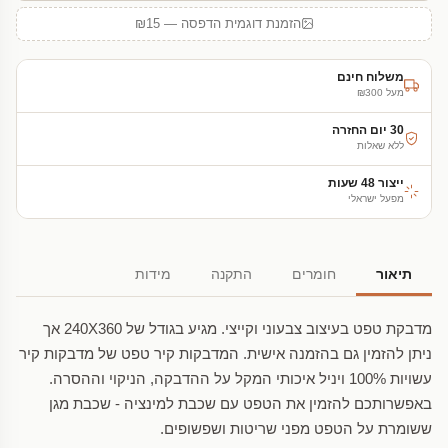
הזמנת דוגמית הדפסה — ₪15
משלוח חינם
מעל ₪300
30 יום החזרה
ללא שאלות
ייצור 48 שעות
מפעל ישראלי
תיאור
חומרים
התקנה
מידות
מדבקת טפט בעיצוב צבעוני וקייצי. מגיע בגודל של 240X360 אך
ניתן להזמין גם בהזמנה אישית. המדבקות קיר טפט של מדבקות קיר
עשויות 100% ויניל איכותי המקל על ההדבקה, הניקוי וההסרה.
באפשרותכם להזמין את הטפט עם שכבת למינציה - שכבת מגן
ששומרת על הטפט מפני שריטות ושפשופים.