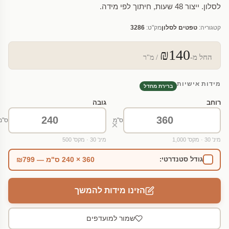
לסלון. ייצור 48 שעות, חיתוך לפי מידה.
קטגוריה:
טפטים לסלון
מק"ט:
3286
₪140
החל מ-
/ מ"ר
מידות אישיות
ברירת מחדל
רוחב
גובה
ס"מ
ס"מ
×
מינ' 30 · מקס' 1,000
מינ' 30 · מקס' 500
360 × 240 ס"מ — ₪799
גודל סטנדרטי:
הזינו מידות להמשך
שמור למועדפים