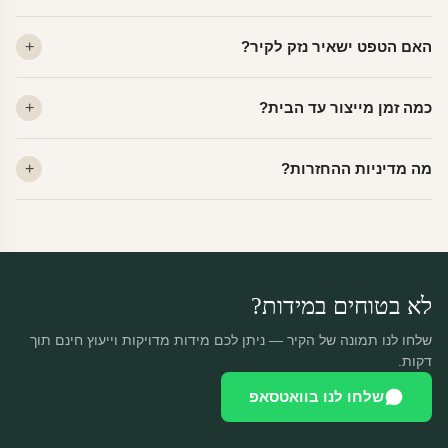
ויניל — עמיד, רחיץ, לכל חדר. פוליימרי — טקסטורה עדינה, מרקם
האם הטפט ישאיר נזק לקיר?
פרמיום. קנבס — בד אמנותי יוקרתי, מט.
לא. ויניל איכותי מסיר עצמו ללא שאריות דבק, אפילו לאחר שנים.
כמה זמן מייצור עד הבית?
מתאים לקיר מטויח, גבס, קרמיקה וזכוכית.
ייצור 48 שעות + משלוח 1–3 ימי עסקים. הזמנות שנכנסות עד 14:00 —
מה מדיניות ההחזרות?
יוצאות באותו יום.
מוצרים מותאמים אישית — החזרה רק בפגם ייצור. נחליף ללא עלות +
משלוח חינם.
לא בטוחים במידות?
שלחו לנו תמונה של הקיר — ניתן לכם מידות מדויקות וייעוץ חינם תוך
דקות.
שלחו לנו בוואטסאפ