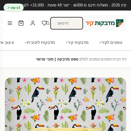
קיץ 2026 · משלוח חינם מ-₪300 · ייצור 48 שעות · 15,000+ לקוחות מרוצים
wp v3 ✓
טפטים לקיר
מדבקות קיר
מדבקות לזכוכית
עיצוב אי
דף הבית
›
טפטים
›
טפטים לסלון
›
טפט מדבקה | תוכי טרופי