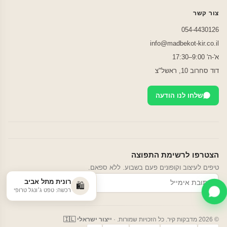
צור קשר
054-4430126
info@madbekot-kir.co.il
א'-ה' 9:00–17:30
דוד סחרוב 10, ראשל"צ
שלחו לנו הודעה
הצטרפו לרשימת התפוצה
טיפים לעיצוב וקופונים פעם בשבוע. ללא ספאם.
רונית מתל אביב
הרשמה
🛍️
רכשה: טפט ג׳ונגל טרופי
© 2026 מדבקות קיר. כל הזכויות שמורות. ·
ייצור ישראלי 🇮🇱