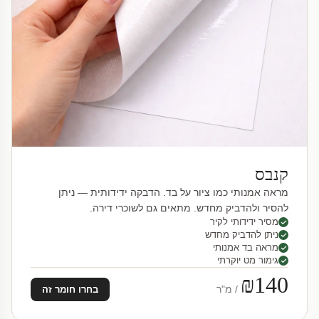
קנבס
מראה אמנותי כמו ציור על בד. הדבקה ידידותית — ניתן
להסיר ולהדביק מחדש. מתאים גם לשוכרי דירה.
מסיר ידידותי לקיר
ניתן להדביק מחדש
מראה בד אמנותי
גימור מט יוקרתי
₪140
/ מ"ר
בחרו חומר זה