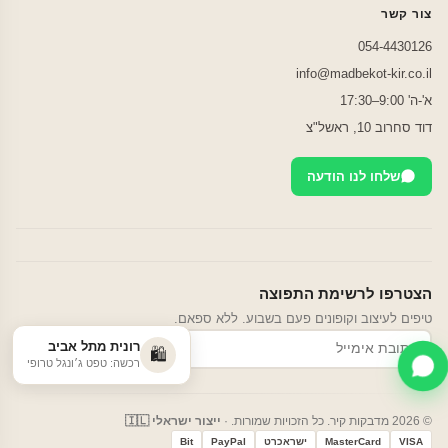
צור קשר
054-4430126
info@madbekot-kir.co.il
א'-ה' 9:00–17:30
דוד סחרוב 10, ראשל"צ
שלחו לנו הודעה
הצטרפו לרשימת התפוצה
טיפים לעיצוב וקופונים פעם בשבוע. ללא ספאם.
רונית מתל אביב
הרשמה
🛍️
רכשה: טפט ג׳ונגל טרופי
© 2026 מדבקות קיר. כל הזכויות שמורות. ·
ייצור ישראלי 🇮🇱
VISA
MasterCard
ישראכרט
PayPal
Bit