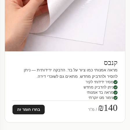
קנבס
מראה אמנותי כמו ציור על בד. הדבקה ידידותית — ניתן
להסיר ולהדביק מחדש. מתאים גם לשוכרי דירה.
מסיר ידידותי לקיר
ניתן להדביק מחדש
מראה בד אמנותי
גימור מט יוקרתי
₪140
/ מ"ר
בחרו חומר זה