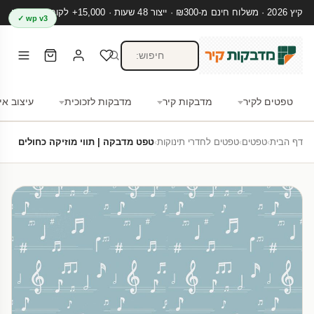
קיץ 2026 · משלוח חינם מ-₪300 · ייצור 48 שעות · 15,000+ לקוחות מרוצים
wp v3 ✓
טפטים לקיר
מדבקות קיר
מדבקות לזכוכית
עיצוב אי
דף הבית
›
טפטים
›
טפטים לחדרי תינוקות
›
טפט מדבקה | תווי מוזיקה כחולים