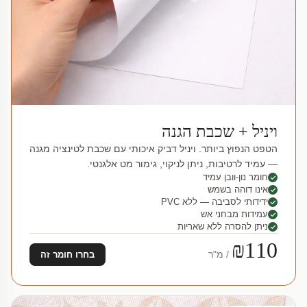
ויניל + שכבת הגנה
הטפט הנפוץ ביותר. ויניל דביק איכותי עם שכבת לטינציה מגנה
— עמיד לרטיבות, ניתן לניקוי, גימור מט אלגנטי.
חומר נון-וובן עמיד
אינו דוהה בשמש
ידידותי לסביבה — ללא PVC
עמידות מבחני אש
ניתן להסרה ללא שאריות
₪110
/ מ"ר
בחרו חומר זה