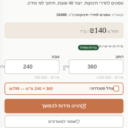
טפטים לחדרי תינוקות. ייצור 48 שעות, חיתוך לפי מידה.
קטגוריה:
טפטים לחדרי תינוקות
מק"ט:
1848B
₪140
החל מ-
/ מ"ר
מידות אישיות
ברירת מחדל
רוחב
גובה
ס"מ
ס"מ
×
מינ' 30 · מקס' 1,000
מינ' 30 · מקס' 500
360 × 240 ס"מ — ₪799
גודל סטנדרטי:
הזינו מידות להמשך
שמור למועדפים