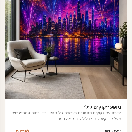
מופע זיקוקים לילי
הדפס עם זיקוקים ססגוניים בצבעים של סגול, ורוד וכתום המתפשטים
מעל קו רקיע עירוני בלילה. המראה המר…
₪
1,037
לפרטים ←