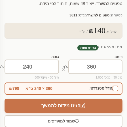
טפטים למשרד. ייצור 48 שעות, חיתוך לפי מידה.
קטגוריה:
טפטים למשרד
מק"ט:
3611
₪140
החל מ-
/ מ"ר
מידות אישיות
ברירת מחדל
רוחב
גובה
ס"מ
ס"מ
×
מינ' 30 · מקס' 1,000
מינ' 30 · מקס' 500
360 × 240 ס"מ — ₪799
גודל סטנדרטי:
הזינו מידות להמשך
שמור למועדפים