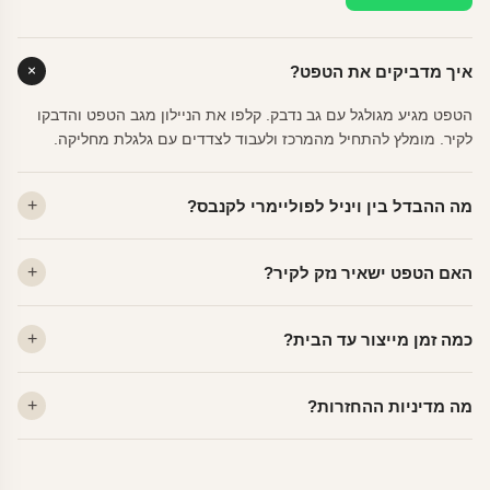
איך מדביקים את הטפט?
הטפט מגיע מגולגל עם גב נדבק. קלפו את הניילון מגב הטפט והדבקו
לקיר. מומלץ להתחיל מהמרכז ולעבוד לצדדים עם גלגלת מחליקה.
מה ההבדל בין ויניל לפוליימרי לקנבס?
ויניל — עמיד, רחיץ, לכל חדר. פוליימרי — טקסטורה עדינה, מרקם
האם הטפט ישאיר נזק לקיר?
פרמיום. קנבס — בד אמנותי יוקרתי, מט.
לא. ויניל איכותי מסיר עצמו ללא שאריות דבק, אפילו לאחר שנים.
כמה זמן מייצור עד הבית?
מתאים לקיר מטויח, גבס, קרמיקה וזכוכית.
ייצור 48 שעות + משלוח 1–3 ימי עסקים. הזמנות שנכנסות עד 14:00 —
מה מדיניות ההחזרות?
יוצאות באותו יום.
מוצרים מותאמים אישית — החזרה רק בפגם ייצור. נחליף ללא עלות +
משלוח חינם.