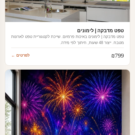
טפט מדבקה | לימונים
טפט מדבקה | לימונים באיכות פרמיום. שייכת לקטגוריית טפט לארונות
מטבח. ייצור 48 שעות, חיתוך לפי מידה.
₪
799
לפרטים ←