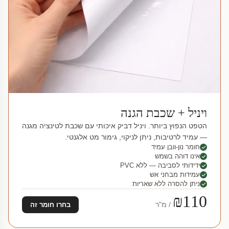
ויניל + שכבת הגנה
הטפט הנפוץ ביותר. ויניל דביק איכותי עם שכבת לטינציה מגנה
— עמיד לרטיבות, ניתן לניקוי, גימור מט אלגנטי.
חומר נון-וובן עמיד
אינו דוהה בשמש
ידידותי לסביבה — ללא PVC
עמידות מבחני אש
ניתן להסרה ללא שאריות
₪110
/ מ"ר
בחרו חומר זה