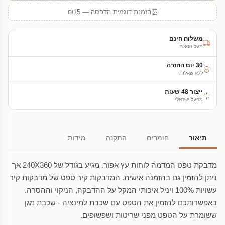
הזמנת דוגמית הדפסה — ₪15
משלוח חינם
מעל ₪300
30 יום החזרה
ללא שאלות
ייצור 48 שעות
מפעל ישראלי
תיאור
חומרים
התקנה
מידות
מדבקת טפט המדמה לוחות עץ אפור. מגיע בגודל של 240X360 אך
ניתן להזמין גם בהזמנה אישית. המדבקות קיר טפט של מדבקות קיר
עשויות 100% ויניל איכותי המקל על ההדבקה, הניקוי וההסרה.
באפשרותכם להזמין את הטפט עם שכבת למינציה - שכבת מגן
ששומרת על הטפט מפני שריטות ושפשופים.