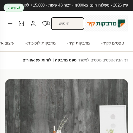
קיץ 2026 · משלוח חינם מ-₪300 · ייצור 48 שעות · 15,000+ לקוחות מרוצים
wp v3 ✓
טפטים לקיר
מדבקות קיר
מדבקות לזכוכית
עיצוב אי
דף הבית
›
טפטים
›
טפטים למשרד
›
טפט מדבקה | לוחות עץ אפורים