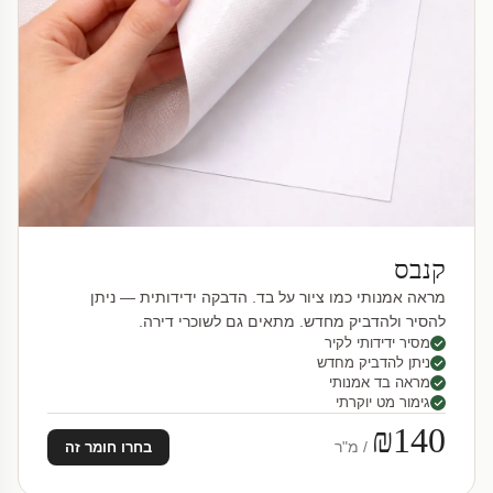
קנבס
מראה אמנותי כמו ציור על בד. הדבקה ידידותית — ניתן
להסיר ולהדביק מחדש. מתאים גם לשוכרי דירה.
מסיר ידידותי לקיר
ניתן להדביק מחדש
מראה בד אמנותי
גימור מט יוקרתי
₪140
/ מ"ר
בחרו חומר זה