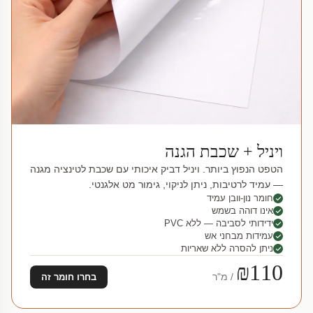
ויניל + שכבת הגנה
הטפט הנפוץ ביותר. ויניל דביק איכותי עם שכבת לטינציה מגנה
— עמיד לרטיבות, ניתן לניקוי, גימור מט אלגנטי.
חומר נון-וובן עמיד
אינו דוהה בשמש
ידידותי לסביבה — ללא PVC
עמידות מבחני אש
ניתן להסרה ללא שאריות
₪110
/ מ"ר
בחרו חומר זה