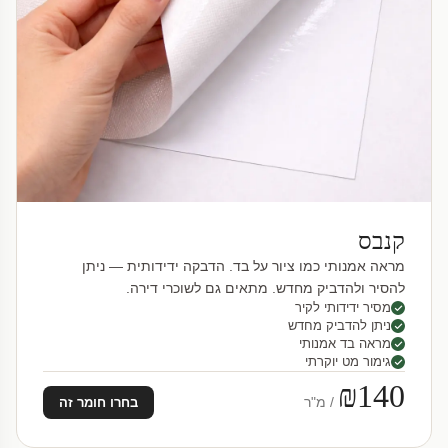
קנבס
מראה אמנותי כמו ציור על בד. הדבקה ידידותית — ניתן
להסיר ולהדביק מחדש. מתאים גם לשוכרי דירה.
מסיר ידידותי לקיר
ניתן להדביק מחדש
מראה בד אמנותי
גימור מט יוקרתי
₪140
/ מ"ר
בחרו חומר זה