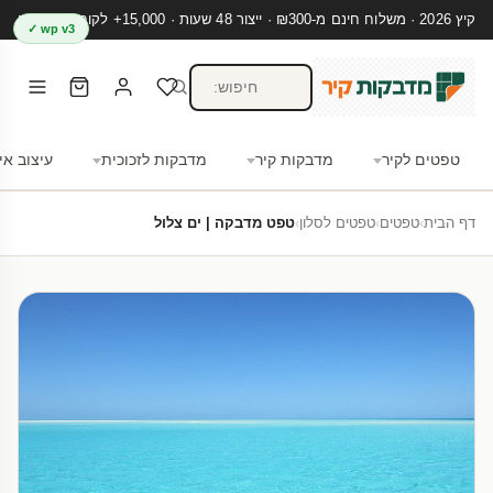
קיץ 2026 · משלוח חינם מ-₪300 · ייצור 48 שעות · 15,000+ לקוחות מרוצים
wp v3 ✓
טפטים לקיר
מדבקות קיר
מדבקות לזכוכית
עיצוב אי
דף הבית
›
טפטים
›
טפטים לסלון
›
טפט מדבקה | ים צלול