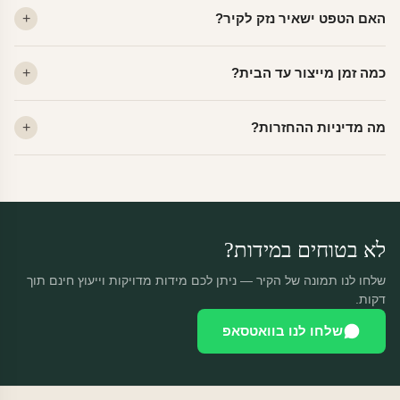
ויניל — עמיד, רחיץ, לכל חדר. פוליימרי — טקסטורה עדינה, מרקם
האם הטפט ישאיר נזק לקיר?
פרמיום. קנבס — בד אמנותי יוקרתי, מט.
לא. ויניל איכותי מסיר עצמו ללא שאריות דבק, אפילו לאחר שנים.
כמה זמן מייצור עד הבית?
מתאים לקיר מטויח, גבס, קרמיקה וזכוכית.
ייצור 48 שעות + משלוח 1–3 ימי עסקים. הזמנות שנכנסות עד 14:00 —
מה מדיניות ההחזרות?
יוצאות באותו יום.
מוצרים מותאמים אישית — החזרה רק בפגם ייצור. נחליף ללא עלות +
משלוח חינם.
לא בטוחים במידות?
שלחו לנו תמונה של הקיר — ניתן לכם מידות מדויקות וייעוץ חינם תוך
דקות.
שלחו לנו בוואטסאפ