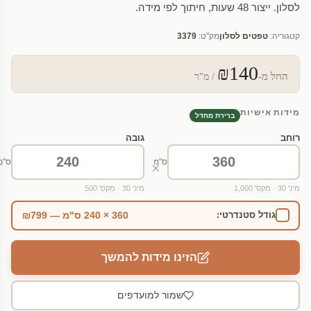
לסלון. ייצור 48 שעות, חיתוך לפי מידה.
קטגוריה:
טפטים לסלון
מק"ט:
3379
₪140
החל מ-
/ מ"ר
מידות אישיות
ברירת מחדל
רוחב
גובה
ס"מ
ס"מ
×
מינ' 30 · מקס' 1,000
מינ' 30 · מקס' 500
360 × 240 ס"מ — ₪799
גודל סטנדרטי:
הזינו מידות להמשך
שמור למועדפים