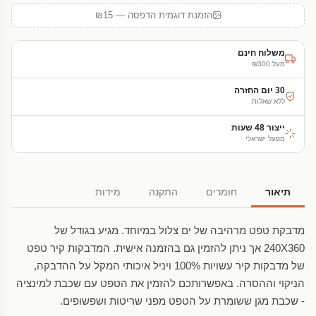
הזמנת דוגמית הדפסה — ₪15
משלוח חינם
מעל ₪300
30 יום החזרה
ללא שאלות
ייצור 48 שעות
מפעל ישראלי
תיאור
חומרים
התקנה
מידות
מדבקת טפט מרהיבה של ים צלול במיוחד. מגיע בגודל של
240X360 אך ניתן להזמין גם בהזמנה אישית. המדבקות קיר טפט
של מדבקות קיר עשויות 100% ויניל איכותי המקל על ההדבקה,
הניקוי וההסרה. באפשרותכם להזמין את הטפט עם שכבת למינציה
- שכבת מגן ששומרת על הטפט מפני שריטות ושפשופים.