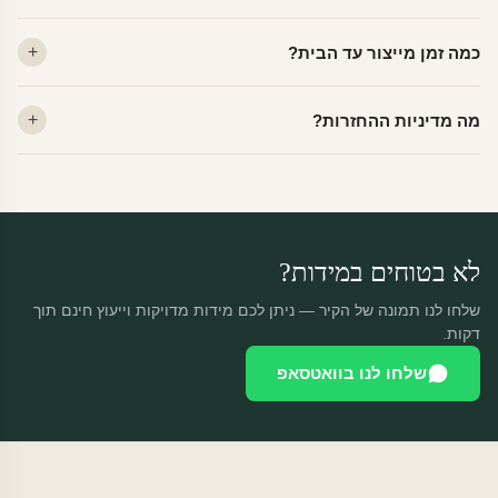
לא. ויניל איכותי מסיר עצמו ללא שאריות דבק, אפילו לאחר שנים.
כמה זמן מייצור עד הבית?
מתאים לקיר מטויח, גבס, קרמיקה וזכוכית.
ייצור 48 שעות + משלוח 1–3 ימי עסקים. הזמנות שנכנסות עד 14:00 —
מה מדיניות ההחזרות?
יוצאות באותו יום.
מוצרים מותאמים אישית — החזרה רק בפגם ייצור. נחליף ללא עלות +
משלוח חינם.
לא בטוחים במידות?
שלחו לנו תמונה של הקיר — ניתן לכם מידות מדויקות וייעוץ חינם תוך
דקות.
שלחו לנו בוואטסאפ