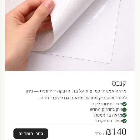
קנבס
מראה אמנותי כמו ציור על בד. הדבקה ידידותית — ניתן
להסיר ולהדביק מחדש. מתאים גם לשוכרי דירה.
מסיר ידידותי לקיר
ניתן להדביק מחדש
מראה בד אמנותי
גימור מט יוקרתי
₪140
/ מ"ר
בחרו חומר זה