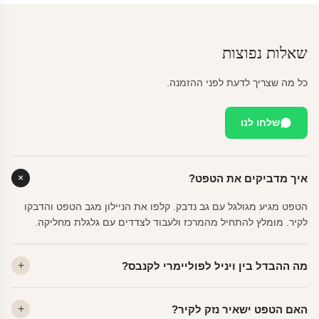
שאלות נפוצות
כל מה שצריך לדעת לפני ההזמנה.
שלחו לנו
איך מדביקים את הטפט?
הטפט מגיע מגולגל עם גב נדבק. קלפו את הניילון מגב הטפט והדבקו
לקיר. מומלץ להתחיל מהמרכז ולעבוד לצדדים עם גלגלת מחליקה.
מה ההבדל בין ויניל לפוליימרי לקנבס?
ויניל — עמיד, רחיץ, לכל חדר. פוליימרי — טקסטורה עדינה, מרקם
האם הטפט ישאיר נזק לקיר?
פרמיום. קנבס — בד אמנותי יוקרתי, מט.