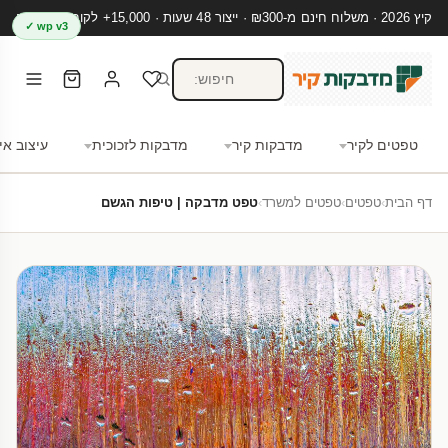
קיץ 2026 · משלוח חינם מ-₪300 · ייצור 48 שעות · 15,000+ לקוחות מרוצים
wp v3 ✓
טפטים לקיר
מדבקות קיר
מדבקות לזכוכית
עיצוב אי
דף הבית
›
טפטים
›
טפטים למשרד
›
טפט מדבקה | טיפות הגשם