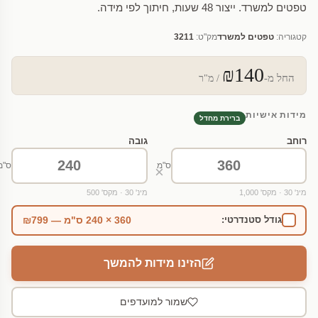
טפטים למשרד. ייצור 48 שעות, חיתוך לפי מידה.
קטגוריה:
טפטים למשרד
מק"ט:
3211
₪140
החל מ-
/ מ"ר
מידות אישיות
ברירת מחדל
רוחב
גובה
ס"מ
ס"מ
×
מינ' 30 · מקס' 1,000
מינ' 30 · מקס' 500
360 × 240 ס"מ — ₪799
גודל סטנדרטי:
הזינו מידות להמשך
שמור למועדפים