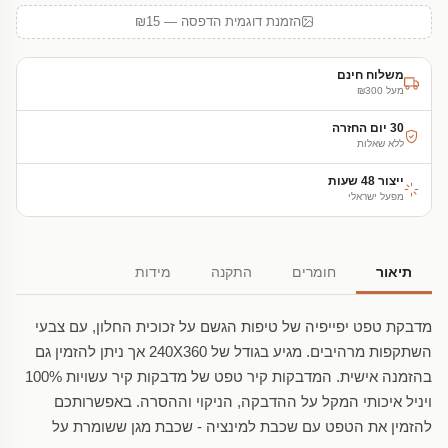
הזמנת דוגמית הדפסה — ₪15
משלוח חינם
מעל ₪300
30 יום החזרה
ללא שאלות
ייצור 48 שעות
מפעל ישראלי
תיאור
חומרים
התקנה
מידות
מדבקת טפט יפייפיה של טיפות הגשם על זכוכית החלון, עם צבעי
השתקפות מרהיבים. מגיע בגודל של 240X360 אך ניתן להזמין גם
בהזמנה אישית. המדבקות קיר טפט של מדבקות קיר עשויות 100%
ויניל איכותי המקל על ההדבקה, הניקוי וההסרה. באפשרותכם
להזמין את הטפט עם שכבת למינציה - שכבת מגן ששומרת על