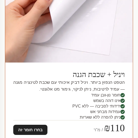
ויניל + שכבת הגנה
הטפט הנפוץ ביותר. ויניל דביק איכותי עם שכבת לטינציה מגנה
— עמיד לרטיבות, ניתן לניקוי, גימור מט אלגנטי.
חומר נון-וובן עמיד
אינו דוהה בשמש
ידידותי לסביבה — ללא PVC
עמידות מבחני אש
ניתן להסרה ללא שאריות
₪110
/ מ"ר
בחרו חומר זה