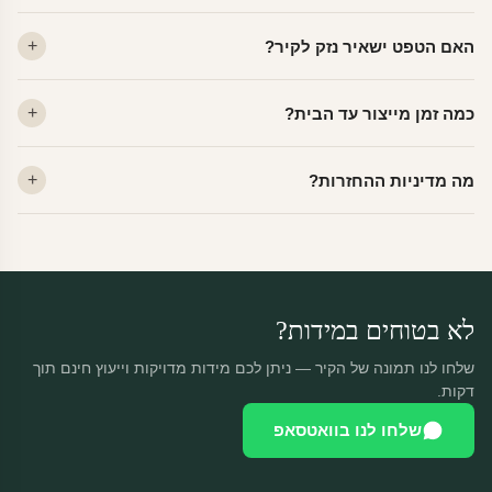
ויניל — עמיד, רחיץ, לכל חדר. פוליימרי — טקסטורה עדינה, מרקם
האם הטפט ישאיר נזק לקיר?
פרמיום. קנבס — בד אמנותי יוקרתי, מט.
לא. ויניל איכותי מסיר עצמו ללא שאריות דבק, אפילו לאחר שנים.
כמה זמן מייצור עד הבית?
מתאים לקיר מטויח, גבס, קרמיקה וזכוכית.
ייצור 48 שעות + משלוח 1–3 ימי עסקים. הזמנות שנכנסות עד 14:00 —
מה מדיניות ההחזרות?
יוצאות באותו יום.
מוצרים מותאמים אישית — החזרה רק בפגם ייצור. נחליף ללא עלות +
משלוח חינם.
לא בטוחים במידות?
שלחו לנו תמונה של הקיר — ניתן לכם מידות מדויקות וייעוץ חינם תוך
דקות.
שלחו לנו בוואטסאפ