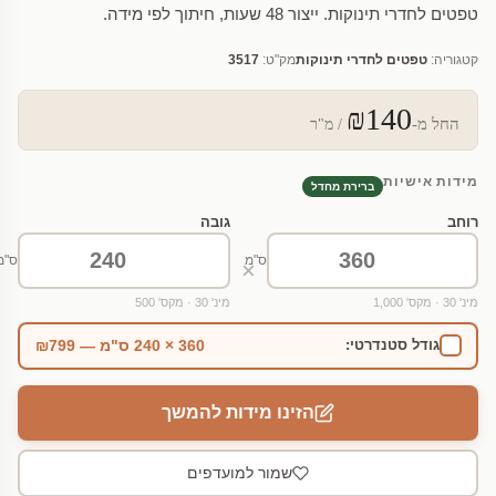
טפטים לחדרי תינוקות. ייצור 48 שעות, חיתוך לפי מידה.
קטגוריה:
טפטים לחדרי תינוקות
מק"ט:
3517
₪140
החל מ-
/ מ"ר
מידות אישיות
ברירת מחדל
רוחב
גובה
ס"מ
ס"מ
×
מינ' 30 · מקס' 1,000
מינ' 30 · מקס' 500
360 × 240 ס"מ — ₪799
גודל סטנדרטי:
הזינו מידות להמשך
שמור למועדפים