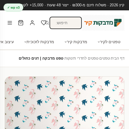
קיץ 2026 · משלוח חינם מ-₪300 · ייצור 48 שעות · 15,000+ לקוחות מרוצים
wp v3 ✓
טפטים לקיר
מדבקות קיר
מדבקות לזכוכית
עיצוב אי
דף הבית
›
טפטים
›
טפטים לחדרי תינוקות
›
טפט מדבקה | דגים כחולים