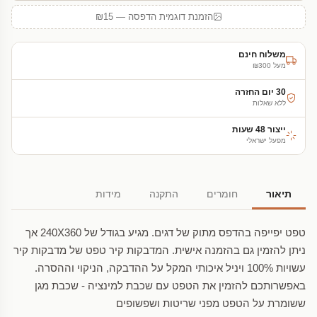
הזמנת דוגמית הדפסה — ₪15
משלוח חינם
מעל ₪300
30 יום החזרה
ללא שאלות
ייצור 48 שעות
מפעל ישראלי
תיאור
חומרים
התקנה
מידות
טפט יפייפה בהדפס מתוק של דגים. מגיע בגודל של 240X360 אך
ניתן להזמין גם בהזמנה אישית. המדבקות קיר טפט של מדבקות קיר
עשויות 100% ויניל איכותי המקל על ההדבקה, הניקוי וההסרה.
באפשרותכם להזמין את הטפט עם שכבת למינציה - שכבת מגן
ששומרת על הטפט מפני שריטות ושפשופים