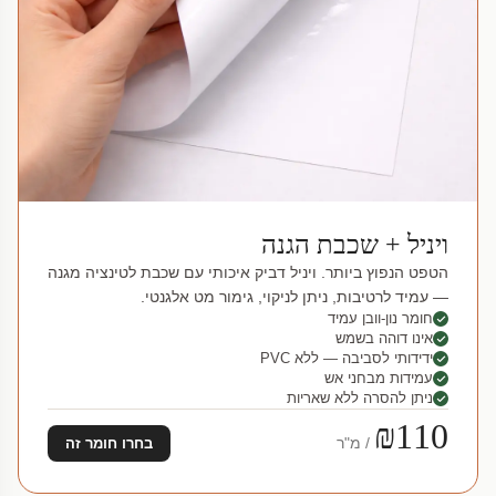
ויניל + שכבת הגנה
הטפט הנפוץ ביותר. ויניל דביק איכותי עם שכבת לטינציה מגנה
— עמיד לרטיבות, ניתן לניקוי, גימור מט אלגנטי.
חומר נון-וובן עמיד
אינו דוהה בשמש
ידידותי לסביבה — ללא PVC
עמידות מבחני אש
ניתן להסרה ללא שאריות
₪110
/ מ"ר
בחרו חומר זה