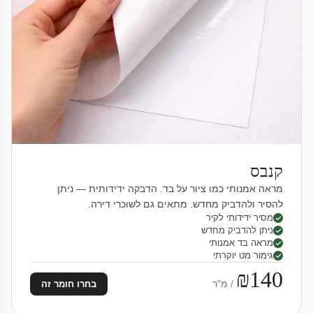
קנבס
מראה אמנותי כמו ציור על בד. הדבקה ידידותית — ניתן
להסיר ולהדביק מחדש. מתאים גם לשוכרי דירה.
מסיר ידידותי לקיר
ניתן להדביק מחדש
מראה בד אמנותי
גימור מט יוקרתי
₪140
/ מ"ר
בחרו חומר זה