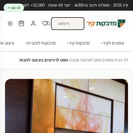
קיץ 2026 · משלוח חינם מ-₪300 · ייצור 48 שעות · 15,000+ לקוחות מרוצים
wp v3 ✓
טפטים לקיר
מדבקות קיר
מדבקות לזכוכית
עיצוב אי
דף הבית
›
טפטים
›
טפט לארונות מטבח
›
טפט לרהיטים בעיצוב להבות