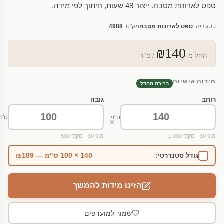
טפט לארונות מטבח. ייצור 48 שעות, חיתוך לפי מידה.
קטגוריה:
טפט לארונות מטבח
מק"ט:
4988
₪140
החל מ-
/ מ"ר
מידות אישיות
ברירת מחדל
רוחב
גובה
ס"מ
ס"מ
×
מינ' 30 · מקס' 1,000
מינ' 30 · מקס' 500
140 × 100 ס"מ — ₪189
גודל סטנדרטי:
הזינו מידות להמשך
שמור למועדפים