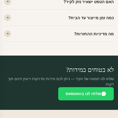
האם הטפט ישאיר נזק לקיר?
פרמיום. קנבס — בד אמנותי יוקרתי, מט.
לא. ויניל איכותי מסיר עצמו ללא שאריות דבק, אפילו לאחר שנים.
כמה זמן מייצור עד הבית?
מתאים לקיר מטויח, גבס, קרמיקה וזכוכית.
ייצור 48 שעות + משלוח 1–3 ימי עסקים. הזמנות שנכנסות עד 14:00 —
מה מדיניות ההחזרות?
יוצאות באותו יום.
מוצרים מותאמים אישית — החזרה רק בפגם ייצור. נחליף ללא עלות +
משלוח חינם.
לא בטוחים במידות?
שלחו לנו תמונה של הקיר — ניתן לכם מידות מדויקות וייעוץ חינם תוך
דקות.
שלחו לנו בוואטסאפ