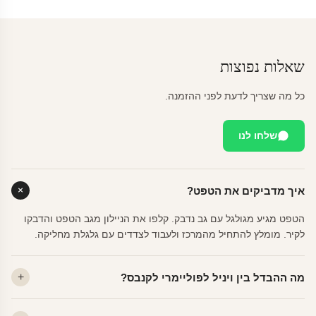
שאלות נפוצות
כל מה שצריך לדעת לפני ההזמנה.
שלחו לנו
איך מדביקים את הטפט?
הטפט מגיע מגולגל עם גב נדבק. קלפו את הניילון מגב הטפט והדבקו
לקיר. מומלץ להתחיל מהמרכז ולעבוד לצדדים עם גלגלת מחליקה.
מה ההבדל בין ויניל לפוליימרי לקנבס?
ויניל — עמיד, רחיץ, לכל חדר. פוליימרי — טקסטורה עדינה, מרקם