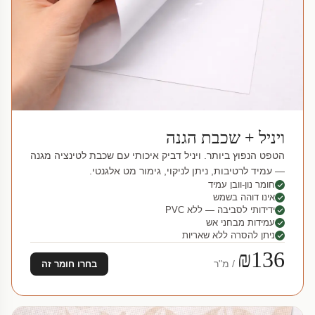
ויניל + שכבת הגנה
הטפט הנפוץ ביותר. ויניל דביק איכותי עם שכבת לטינציה מגנה
— עמיד לרטיבות, ניתן לניקוי, גימור מט אלגנטי.
חומר נון-וובן עמיד
אינו דוהה בשמש
ידידותי לסביבה — ללא PVC
עמידות מבחני אש
ניתן להסרה ללא שאריות
₪136
/ מ"ר
בחרו חומר זה