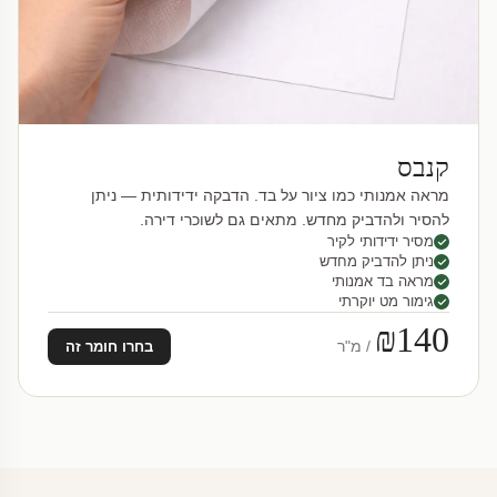
קנבס
מראה אמנותי כמו ציור על בד. הדבקה ידידותית — ניתן
להסיר ולהדביק מחדש. מתאים גם לשוכרי דירה.
מסיר ידידותי לקיר
ניתן להדביק מחדש
מראה בד אמנותי
גימור מט יוקרתי
₪140
/ מ"ר
בחרו חומר זה