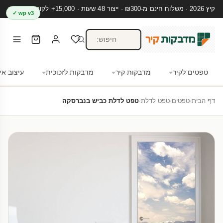
קיץ 2026 · משלוח חינם מ-₪300 · ייצור 48 שעות · 15,000+ לקוחות מרוצים
wp v3 ✓
טפטים לקיר
מדבקות קיר
מדבקות לזכוכית
עיצוב אי
דף הבית
›
טפטים
›
טפט לדלת
›
טפט לדלת כביש בנברסקה