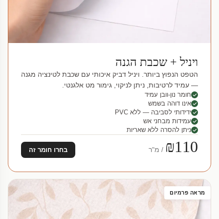
ויניל + שכבת הגנה
הטפט הנפוץ ביותר. ויניל דביק איכותי עם שכבת לטינציה מגנה
— עמיד לרטיבות, ניתן לניקוי, גימור מט אלגנטי.
חומר נון-וובן עמיד
אינו דוהה בשמש
ידידותי לסביבה — ללא PVC
עמידות מבחני אש
ניתן להסרה ללא שאריות
₪110
/ מ"ר
בחרו חומר זה
מראה פרמיום