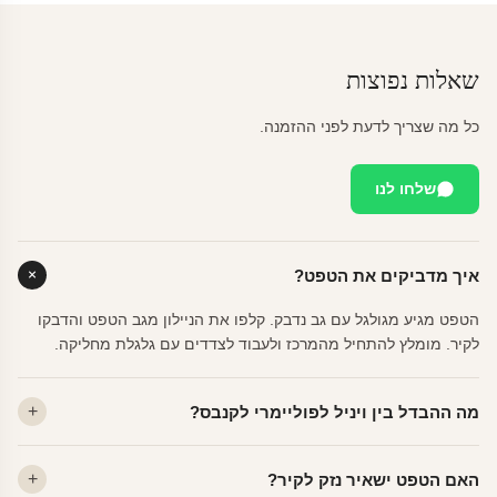
שאלות נפוצות
כל מה שצריך לדעת לפני ההזמנה.
שלחו לנו
איך מדביקים את הטפט?
הטפט מגיע מגולגל עם גב נדבק. קלפו את הניילון מגב הטפט והדבקו
לקיר. מומלץ להתחיל מהמרכז ולעבוד לצדדים עם גלגלת מחליקה.
מה ההבדל בין ויניל לפוליימרי לקנבס?
ויניל — עמיד, רחיץ, לכל חדר. פוליימרי — טקסטורה עדינה, מרקם
האם הטפט ישאיר נזק לקיר?
פרמיום. קנבס — בד אמנותי יוקרתי, מט.