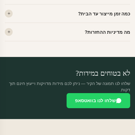
לא. ויניל איכותי מסיר עצמו ללא שאריות דבק, אפילו לאחר שנים.
כמה זמן מייצור עד הבית?
מתאים לקיר מטויח, גבס, קרמיקה וזכוכית.
ייצור 48 שעות + משלוח 1–3 ימי עסקים. הזמנות שנכנסות עד 14:00 —
מה מדיניות ההחזרות?
יוצאות באותו יום.
מוצרים מותאמים אישית — החזרה רק בפגם ייצור. נחליף ללא עלות +
משלוח חינם.
לא בטוחים במידות?
שלחו לנו תמונה של הקיר — ניתן לכם מידות מדויקות וייעוץ חינם תוך
דקות.
שלחו לנו בוואטסאפ