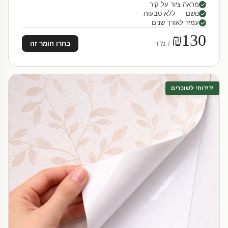
מראה ציור על קיר
נושם — ללא טבעות
עמיד לאורך שנים
₪130
/ מ"ר
בחרו חומר זה
ידידותי לשוכרים