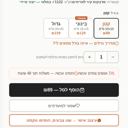
קטגוריה:
מדבקות קיר לאריחים
מק"ט:
1122
✓ במלאי — ייצור מיידי
קטן
גודל
פופולרי
קטן
בינוני
גדול
10×10 ס"מ
15×15 ס"מ
20×20 ס"מ
₪159
₪129
₪89
מדריך גדלים — איזה גודל מתאים לי?
+
−
ניתן להזמין כמויות גדולות לעסקים
7
אנשים צופים עכשיו
הזמינו עכשיו — משלוח תוך 48 שעות
הוסף לסל — ₪89
שמור למועדפים
עיצוב אישי ← שנו צבעים, הוסיפו טקסט