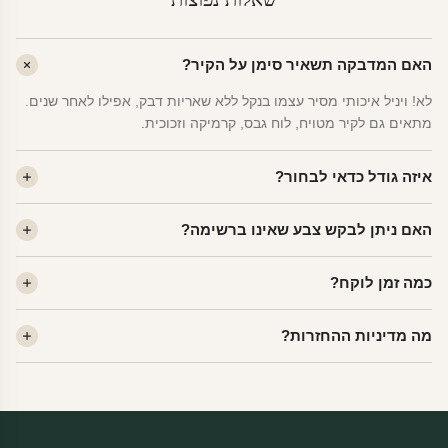
האם המדבקה תשאיר סימן על הקיר?
לא! ויניל איכותי מסיר עצמו בנקל ללא שאריות דבק, אפילו לאחר שנים.
מתאים גם לקיר מטויח, לוח גבס, קרמיקה וזכוכית.
איזה גודל כדאי לבחור?
לחדר ילדים ממוצע — גודל M (60×78 ס"מ) הוא הנפוץ ביותר. לחדר
האם ניתן לבקש צבע שאינו ברשימה?
שינה של מבוגרים — L. לפינה קטנה — S.
כן! יש לנו מעל 80 גוני ויניל. שלחו לנו בוואטסאפ ונשלח לכם דוגמית. רוב
כמה זמן לוקח?
הצבעים זמינים ללא תוספת מחיר.
ייצור 48 שעות. משלוח 1–3 ימי עסקים לכל הארץ. הזמנות שנכנסות עד
מה מדיניות ההחזרות?
14:00 — יצאו באותו יום.
מוצרי מלאי — 30 יום החזרה מלאה. מוצרים מותאמים אישית —
החזרה רק בפגם ייצור. נדיר שזה קורה.