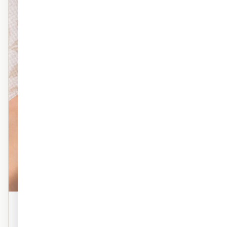
פוליימרי טקסטורה
טפט פוליימרי פרמיום עם טקסטורה עדינה. מראה אמנותי,