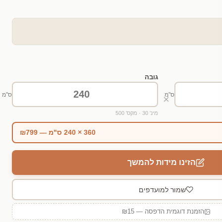
גובה
ס"מ
ס"מ
×
מינ' 30 · מקס' 500
360 × 240 ס"מ — ₪799
הזינו מידות להמשך
שמור למועדפים
הזמנת דוגמית הדפסה — ₪15