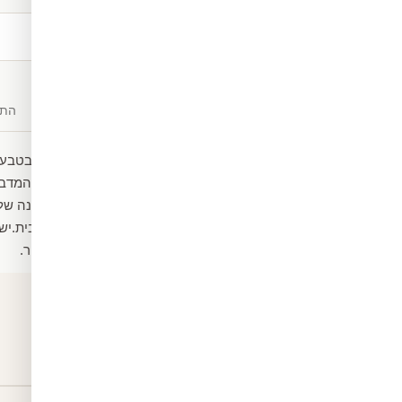
משלוח חינם
מעל ₪300
תיאור
חומרים
התק
מדבקת ויניל של גשר תלוי בטבע
שמכניס אותנו לטבע קסוםהמדבק
מעוצבים ואפילו לחדר השינה ש
ולהסרה מכל קיר בחלל הבית.יש
בפני שריטות ופגעי חום וקור.