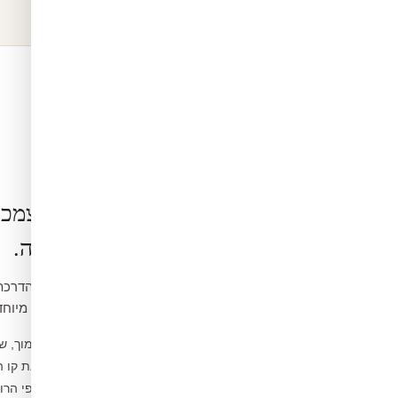
הרכבה בעצמכ
קלה ופשוטה.
ואינה דורשת כלים מיוחד
נקו את הקיר ממוך, ש
1
מדדו ומסמנו את קו 
2
פיצלו לפסים לפי הרו
3