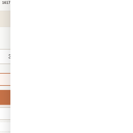
קטגוריה:
טפט תלת מימד
מק"ט:
1617
₪140
החל מ-
/ מ"ר
מידות אישיות
ברירת מחדל
רוחב
מינ' 30 · מקס' 1,000
גודל סטנדרטי: