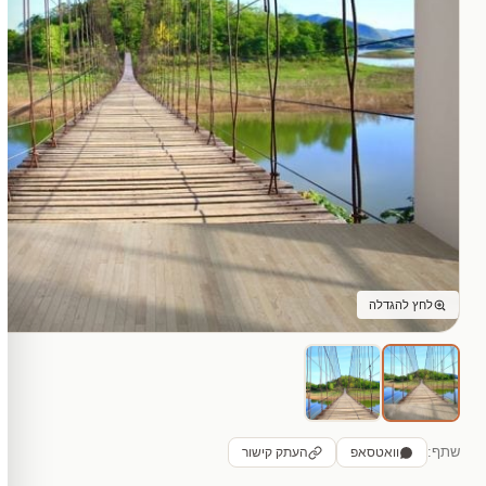
לחץ להגדלה
שתף:
וואטסאפ
העתק קישור