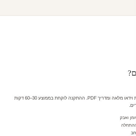
ם?
כל טפט מגיע עם הדרכת וידאו מלאה ומדריך PDF. ההתקנה לוקחת בממוצע 30–60 דקות
ים.
ומן ואבק
ההתחלה
חב