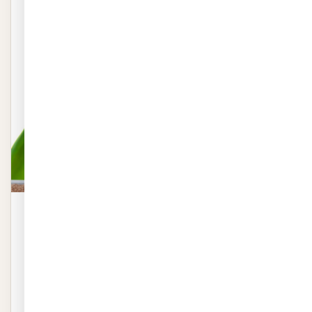
טפט - טוליפ אדום
טפט – טוליפ אדום באיכות פרמיום. שייכת לקטגוריית טפטים. ייצור 48
שעות, חיתוך לפי מידה.