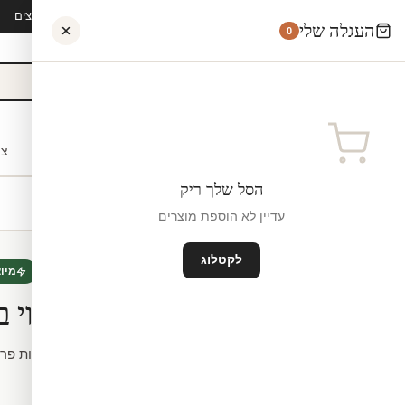
קיץ 2026 · משלוח חינם מ-₪300 · ייצור 48 שעות · 15,000+ לקוחות מרוצים
העגלה שלי
0
אישי
לקוחות עסקיים
מעצבים
בתי ספר
השראה
צו
הסל שלך ריק
עדיין לא הוספת מוצרים
לקטלוג
טפט תלת מימד
חדש
מיו
טפט גשר תלוי ב
מידה.