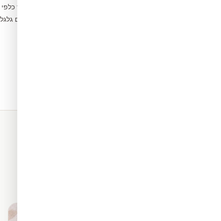
הדבקו מהמרכז כלפי 
4
הסירו בועות עם גלג
5
תאים. כל החומרים שלנו מגיעים
מראה פרמיום