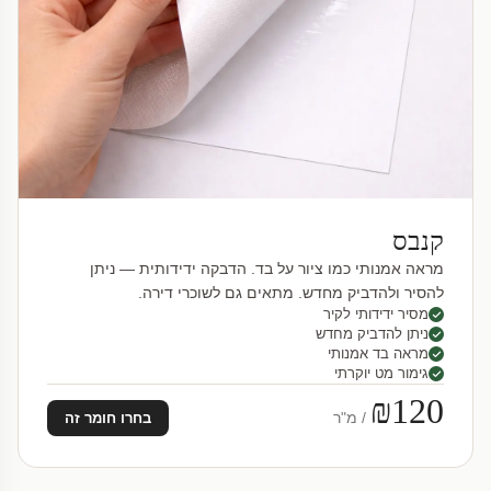
קנבס
מראה אמנותי כמו ציור על בד. הדבקה ידידותית — ניתן
להסיר ולהדביק מחדש. מתאים גם לשוכרי דירה.
מסיר ידידותי לקיר
ניתן להדביק מחדש
מראה בד אמנותי
גימור מט יוקרתי
₪120
/ מ"ר
בחרו חומר זה