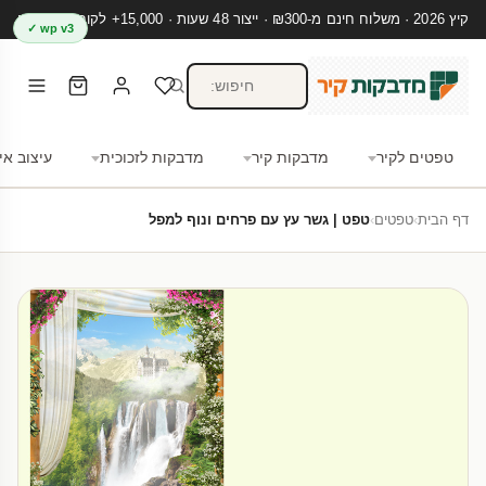
קיץ 2026 · משלוח חינם מ-₪300 · ייצור 48 שעות · 15,000+ לקוחות מרוצים
wp v3 ✓
טפטים לקיר
מדבקות קיר
מדבקות לזכוכית
עיצוב אי
דף הבית
›
טפטים
›
טפט | גשר עץ עם פרחים ונוף למפל