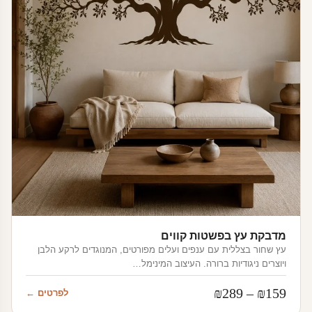
מדבקת עץ בפשטות קווים
עץ שחור בצללית עם ענפים ועלים מפורטים, המנוגדים לרקע הלבן
ויוצרים ניגודיות ברורה. העיצוב המינימל…
טווח
₪
289
–
₪
159
לפרטים ←