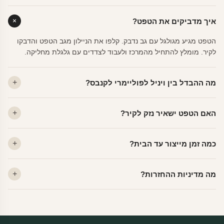
איך מדביקים את הטפט?
הטפט מגיע מגולגל עם גב נדבק. קלפו את הניילון מגב הטפט והדבקו
לקיר. מומלץ להתחיל מהמרכז ולעבוד לצדדים עם גלגלת מחליקה.
מה ההבדל בין ויניל לפוליימרי לקנבס?
ויניל — עמיד, רחיץ, לכל חדר. פוליימרי — טקסטורה עדינה, מרקם
האם הטפט ישאיר נזק לקיר?
פרמיום. קנבס — בד אמנותי יוקרתי, מט.
לא. ויניל איכותי מסיר עצמו ללא שאריות דבק, אפילו לאחר שנים.
כמה זמן מייצור עד הבית?
מתאים לקיר מטויח, גבס, קרמיקה וזכוכית.
ייצור 48 שעות + משלוח 1–3 ימי עסקים. הזמנות שנכנסות עד 14:00 —
מה מדיניות ההחזרות?
יוצאות באותו יום.
מוצרים מותאמים אישית — החזרה רק בפגם ייצור. נחליף ללא עלות +
משלוח חינם.