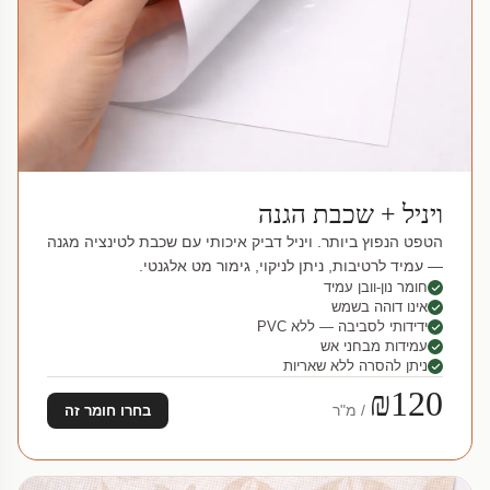
ויניל + שכבת הגנה
הטפט הנפוץ ביותר. ויניל דביק איכותי עם שכבת לטינציה מגנה
— עמיד לרטיבות, ניתן לניקוי, גימור מט אלגנטי.
חומר נון-וובן עמיד
אינו דוהה בשמש
ידידותי לסביבה — ללא PVC
עמידות מבחני אש
ניתן להסרה ללא שאריות
₪120
/ מ"ר
בחרו חומר זה