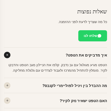
שאלות נפוצות
כל מה שצריך לדעת לפני ההזמנה.
שלחו לנו
איך מדביקים את הטפט?
הטפט מגיע מגולגל עם גב נדבק. קלפו את הניילון מגב הטפט והדבקו
לקיר. מומלץ להתחיל מהמרכז ולעבוד לצדדים עם גלגלת מחליקה.
מה ההבדל בין ויניל לפוליימרי לקנבס?
ויניל — עמיד, רחיץ, לכל חדר. פוליימרי — טקסטורה עדינה, מרקם
האם הטפט ישאיר נזק לקיר?
פרמיום. קנבס — בד אמנותי יוקרתי, מט.
לא. ויניל איכותי מסיר עצמו ללא שאריות דבק, אפילו לאחר שנים.