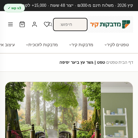
קיץ 2026 · משלוח חינם מ-₪300 · ייצור 48 שעות · 15,000+ לקוחות מרוצים
wp v3 ✓
טפטים לקיר
מדבקות קיר
מדבקות לזכוכית
עיצוב אי
דף הבית
›
טפטים
›
טפט | גשר עץ ביער יפיפה