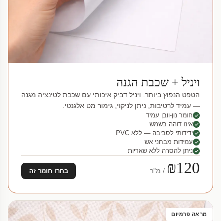
ויניל + שכבת הגנה
הטפט הנפוץ ביותר. ויניל דביק איכותי עם שכבת לטינציה מגנה
— עמיד לרטיבות, ניתן לניקוי, גימור מט אלגנטי.
חומר נון-וובן עמיד
אינו דוהה בשמש
ידידותי לסביבה — ללא PVC
עמידות מבחני אש
ניתן להסרה ללא שאריות
₪120
/ מ"ר
בחרו חומר זה
מראה פרמיום