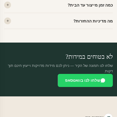
כמה זמן מייצור עד הבית?
מתאים לקיר מטויח, גבס, קרמיקה וזכוכית.
ייצור 48 שעות + משלוח 1–3 ימי עסקים. הזמנות שנכנסות עד 14:00 —
מה מדיניות ההחזרות?
יוצאות באותו יום.
מוצרים מותאמים אישית — החזרה רק בפגם ייצור. נחליף ללא עלות +
משלוח חינם.
לא בטוחים במידות?
שלחו לנו תמונה של הקיר — ניתן לכם מידות מדויקות וייעוץ חינם תוך
דקות.
שלחו לנו בוואטסאפ