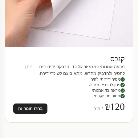
קנבס
מראה אמנותי כמו ציור על בד. הדבקה ידידותית — ניתן
להסיר ולהדביק מחדש. מתאים גם לשוכרי דירה.
מסיר ידידותי לקיר
ניתן להדביק מחדש
מראה בד אמנותי
גימור מט יוקרתי
₪120
/ מ"ר
בחרו חומר זה