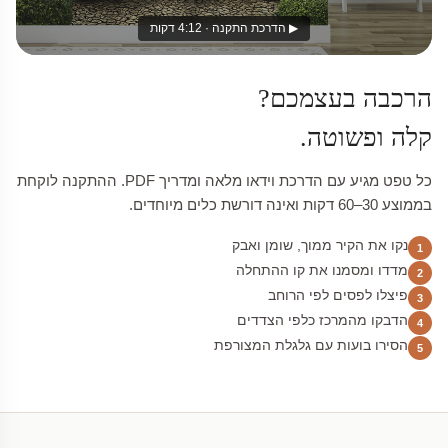
▶ הדרכת התקנה · 4:12 דקות
הרכבה בעצמכם?
קלה ופשוטה.
כל טפט מגיע עם הדרכת וידאו מלאה ומדריך PDF. ההתקנה לוקחת
בממוצע 30–60 דקות ואינה דורשת כלים מיוחדים.
נקו את הקיר ממוך, שומן ואבק
1
מדדו ומסמנו את קו ההתחלה
2
פיצלו לפסים לפי הרוחב
3
הדבקו מהמרכז כלפי הצדדים
4
הסירו בועות עם גלגלת המצורפת
5