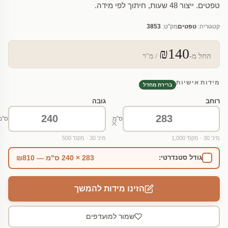
טפטים. ייצור 48 שעות, חיתוך לפי מידה.
קטגוריה:
טפטים
מק"ט:
3853
₪140
החל מ-
/ מ"ר
מידות אישיות
ברירת מחדל
רוחב
גובה
ס"מ
ס"מ
×
מינ' 30 · מקס' 1,000
מינ' 30 · מקס' 500
283 × 240 ס"מ — ₪810
גודל סטנדרטי:
הזינו מידות להמשך
שמור למועדפים