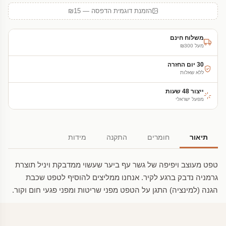
הזמנת דוגמית הדפסה — ₪15
משלוח חינם
מעל ₪300
30 יום החזרה
ללא שאלות
ייצור 48 שעות
מפעל ישראלי
תיאור
חומרים
התקנה
מידות
טפט מעוצב ויפיפה של גשר עף ביער שעשוי ממדבקת ויניל תוצרת
גרמניה נדבק ברגע לקיר. אנחנו ממליצים להוסיף לטפט שכבת
הגנה (למינציה) התגן על הטפט מפני שריטות ומפני פגעי חום וקור.