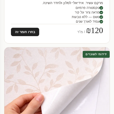
מרקם עשיר. אידיאלי לסלון ולחדר השינה.
טקסטורה פרמיום
מראה ציור על קיר
נושם — ללא טבעות
עמיד לאורך שנים
₪120
/ מ"ר
בחרו חומר זה
ידידותי לשוכרים