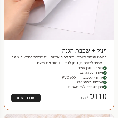
ויניל + שכבת הגנה
הטפט הנפוץ ביותר. ויניל דביק איכותי עם שכבת לטינציה מגנה
— עמיד לרטיבות, ניתן לניקוי, גימור מט אלגנטי.
חומר נון-וובן עמיד
אינו דוהה בשמש
ידידותי לסביבה — ללא PVC
עמידות מבחני אש
ניתן להסרה ללא שאריות
₪110
/ מ"ר
בחרו חומר זה