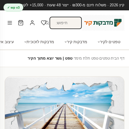
קיץ 2026 · משלוח חינם מ-₪300 · ייצור 48 שעות · 15,000+ לקוחות מרוצים
wp v3 ✓
טפטים לקיר
מדבקות קיר
מדבקות לזכוכית
עיצוב אי
דף הבית
›
טפטים
›
טפט תלת מימד
›
טפט | גשר יוצא מתוך הקיר