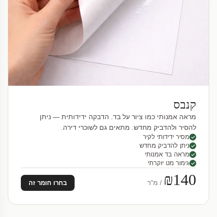
קנבס
מראה אמנותי כמו ציור על בד. הדבקה ידידותית — ניתן
להסיר ולהדביק מחדש. מתאים גם לשוכרי דירה.
מסיר ידידותי לקיר
ניתן להדביק מחדש
מראה בד אמנותי
גימור מט יוקרתי
₪140
/ מ"ר
בחרו חומר זה