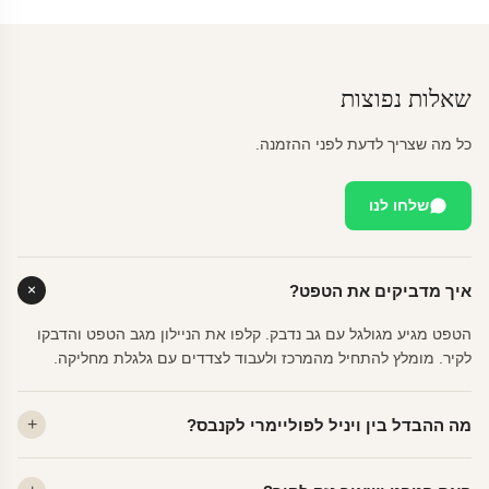
שאלות נפוצות
כל מה שצריך לדעת לפני ההזמנה.
שלחו לנו
איך מדביקים את הטפט?
הטפט מגיע מגולגל עם גב נדבק. קלפו את הניילון מגב הטפט והדבקו
לקיר. מומלץ להתחיל מהמרכז ולעבוד לצדדים עם גלגלת מחליקה.
מה ההבדל בין ויניל לפוליימרי לקנבס?
ויניל — עמיד, רחיץ, לכל חדר. פוליימרי — טקסטורה עדינה, מרקם