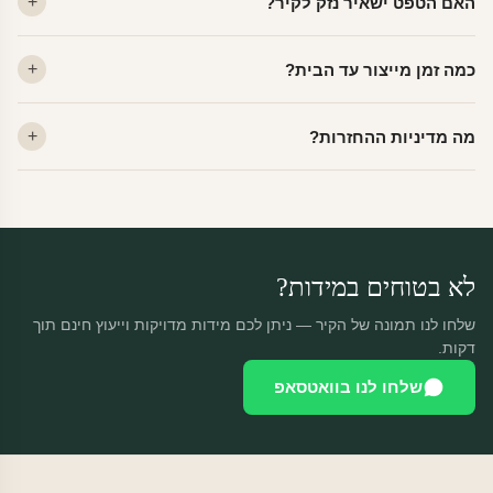
האם הטפט ישאיר נזק לקיר?
פרמיום. קנבס — בד אמנותי יוקרתי, מט.
לא. ויניל איכותי מסיר עצמו ללא שאריות דבק, אפילו לאחר שנים.
כמה זמן מייצור עד הבית?
מתאים לקיר מטויח, גבס, קרמיקה וזכוכית.
ייצור 48 שעות + משלוח 1–3 ימי עסקים. הזמנות שנכנסות עד 14:00 —
מה מדיניות ההחזרות?
יוצאות באותו יום.
מוצרים מותאמים אישית — החזרה רק בפגם ייצור. נחליף ללא עלות +
משלוח חינם.
לא בטוחים במידות?
שלחו לנו תמונה של הקיר — ניתן לכם מידות מדויקות וייעוץ חינם תוך
דקות.
שלחו לנו בוואטסאפ