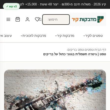
קיץ 2026 · משלוח חינם מ-₪300 · ייצור 48 שעות · 15,000+ לקוחות מרוצים
wp v3 ✓
טפטים לקיר
מדבקות קיר
מדבקות לזכוכית
עיצוב אי
דף הבית
›
טפטים
›
טפט בריקים
›
טפט | גיטרה חשמלית בגווני כחול על בריקים