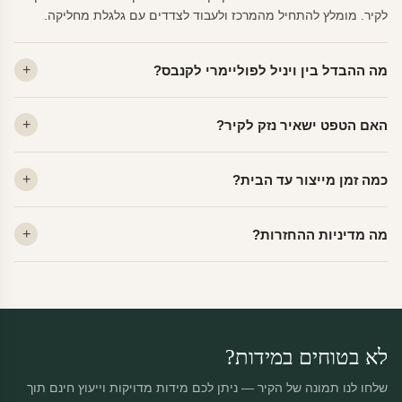
לקיר. מומלץ להתחיל מהמרכז ולעבוד לצדדים עם גלגלת מחליקה.
מה ההבדל בין ויניל לפוליימרי לקנבס?
ויניל — עמיד, רחיץ, לכל חדר. פוליימרי — טקסטורה עדינה, מרקם
האם הטפט ישאיר נזק לקיר?
פרמיום. קנבס — בד אמנותי יוקרתי, מט.
לא. ויניל איכותי מסיר עצמו ללא שאריות דבק, אפילו לאחר שנים.
כמה זמן מייצור עד הבית?
מתאים לקיר מטויח, גבס, קרמיקה וזכוכית.
ייצור 48 שעות + משלוח 1–3 ימי עסקים. הזמנות שנכנסות עד 14:00 —
מה מדיניות ההחזרות?
יוצאות באותו יום.
מוצרים מותאמים אישית — החזרה רק בפגם ייצור. נחליף ללא עלות +
משלוח חינם.
לא בטוחים במידות?
שלחו לנו תמונה של הקיר — ניתן לכם מידות מדויקות וייעוץ חינם תוך