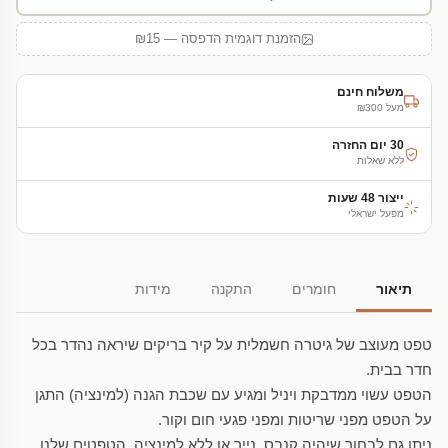
הזמנת דוגמית הדפסה — ₪15
משלוח חינם
מעל ₪300
30 יום החזרה
ללא שאלות
ייצור 48 שעות
מפעל ישראלי
תיאור
חומרים
התקנה
מידות
טפט מעוצב של גיטרה חשמלית על קיר בריקים שיראה נהדר בכל
חדר בבית.
הטפט עשוי ממדבקת ויניל ומגיע עם שכבת הגנה (למינציה) התגן
על הטפט מפני שריטות ומפני פגעי חום וקור.
ניתן גם לבחור שיהיה קנבס, נייר או ללא למינציה. הטפטים שלנו