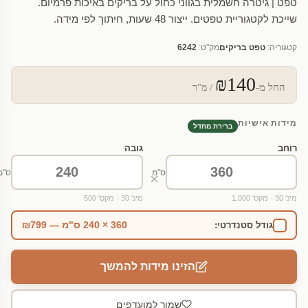
טפט | גיטרה חשמלית בגווני כחול על בריקים באיכות פרמיום.
שייכת לקטגוריית טפטים. ייצור 48 שעות, חיתוך לפי מידה.
קטגוריה:
טפט בריקים
מק"ט:
6242
₪140
החל מ-
/ מ"ר
מידות אישיות
ברירת מחדל
רוחב
גובה
ס"מ
ס"מ
×
מינ' 30 · מקס' 1,000
מינ' 30 · מקס' 500
360 × 240 ס"מ — ₪799
גודל סטנדרטי:
הזינו מידות להמשך
שמור למועדפים