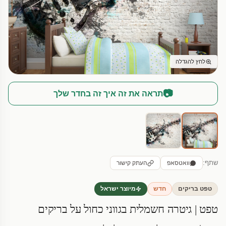
לחץ להגדלה
📷
תראה את זה איך זה בחדר שלך
שתף:
וואטסאפ
העתק קישור
טפט בריקים
חדש
מיוצר ישראל
טפט | גיטרה חשמלית בגווני כחול על בריקים