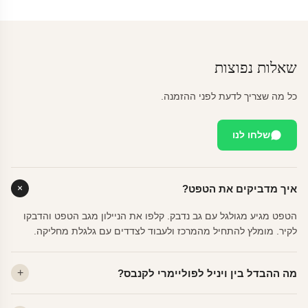
שאלות נפוצות
כל מה שצריך לדעת לפני ההזמנה.
שלחו לנו
איך מדביקים את הטפט?
הטפט מגיע מגולגל עם גב נדבק. קלפו את הניילון מגב הטפט והדבקו
לקיר. מומלץ להתחיל מהמרכז ולעבוד לצדדים עם גלגלת מחליקה.
מה ההבדל בין ויניל לפוליימרי לקנבס?
ויניל — עמיד, רחיץ, לכל חדר. פוליימרי — טקסטורה עדינה, מרקם