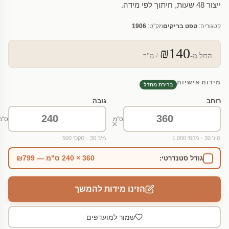
ייצור 48 שעות, חיתוך לפי מידה.
קטגוריה:
טפט בריקים
מק"ט:
1906
₪140
החל מ-
/ מ"ר
מידות אישיות
ברירת מחדל
רוחב
גובה
ס"מ
ס"מ
×
מינ' 30 · מקס' 1,000
מינ' 30 · מקס' 500
360 × 240 ס"מ — ₪799
גודל סטנדרטי:
הזינו מידות להמשך
שמור למועדפים