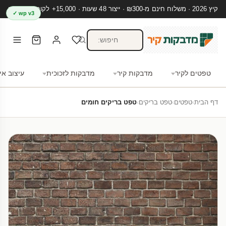
קיץ 2026 · משלוח חינם מ-₪300 · ייצור 48 שעות · 15,000+ לקוחות מרוצים
wp v3 ✓
טפטים לקיר
מדבקות קיר
מדבקות לזכוכית
עיצוב אי
דף הבית
›
טפטים
›
טפט בריקים
›
טפט בריקים חומים