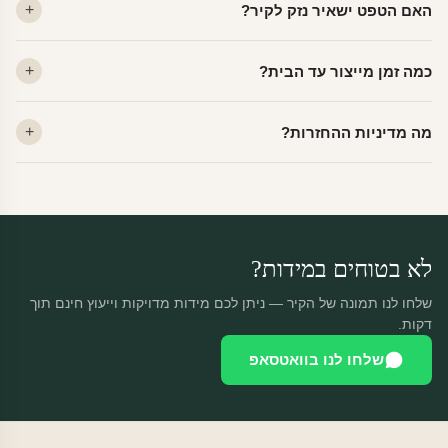
האם הטפט ישאיר נזק לקיר?
פרמיום. קנבס — בד אמנותי יוקרתי, מט.
לא. ויניל איכותי מסיר עצמו ללא שאריות דבק, אפילו לאחר שנים.
כמה זמן מייצור עד הבית?
מתאים לקיר מטויח, גבס, קרמיקה וזכוכית.
ייצור 48 שעות + משלוח 1–3 ימי עסקים. הזמנות שנכנסות עד 14:00 —
מה מדיניות ההחזרות?
יוצאות באותו יום.
מוצרים מותאמים אישית — החזרה רק בפגם ייצור. נחליף ללא עלות +
משלוח חינם.
לא בטוחים במידות?
שלחו לנו תמונה של הקיר — ניתן לכם מידות מדויקות וייעוץ חינם תוך
דקות.
שלחו לנו בוואטסאפ