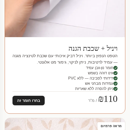
ויניל + שכבת הגנה
הטפט הנפוץ ביותר. ויניל דביק איכותי עם שכבת לטינציה מגנה
— עמיד לרטיבות, ניתן לניקוי, גימור מט אלגנטי.
חומר נון-וובן עמיד
אינו דוהה בשמש
ידידותי לסביבה — ללא PVC
עמידות מבחני אש
ניתן להסרה ללא שאריות
₪110
/ מ"ר
בחרו חומר זה
מראה פרמיום