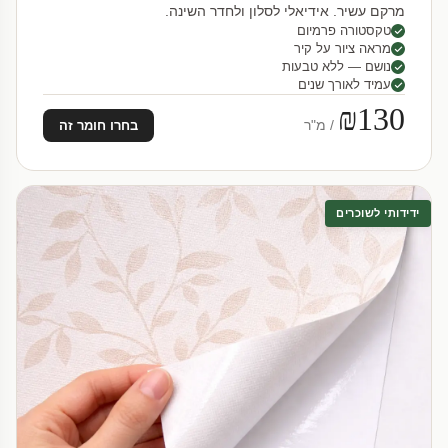
מרקם עשיר. אידיאלי לסלון ולחדר השינה.
טקסטורה פרמיום
מראה ציור על קיר
נושם — ללא טבעות
עמיד לאורך שנים
₪130
/ מ"ר
בחרו חומר זה
ידידותי לשוכרים