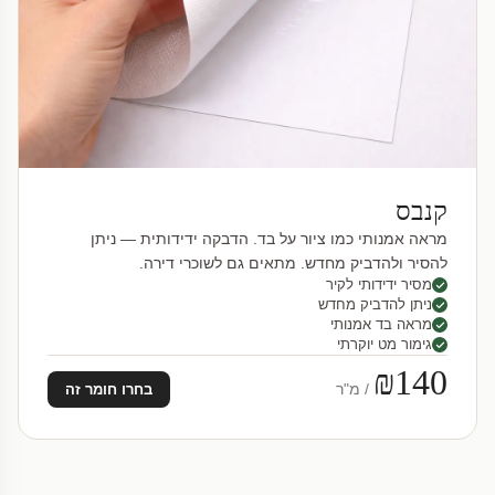
קנבס
מראה אמנותי כמו ציור על בד. הדבקה ידידותית — ניתן
להסיר ולהדביק מחדש. מתאים גם לשוכרי דירה.
מסיר ידידותי לקיר
ניתן להדביק מחדש
מראה בד אמנותי
גימור מט יוקרתי
₪140
/ מ"ר
בחרו חומר זה