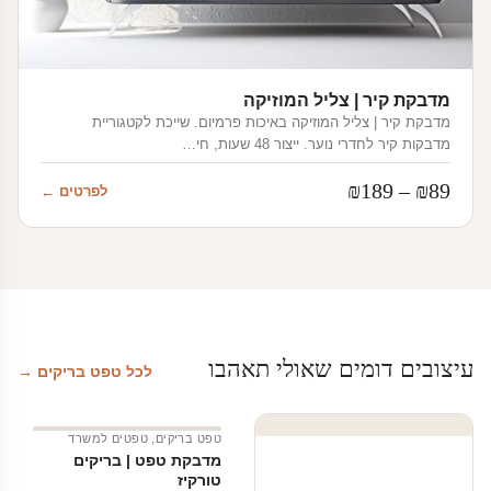
מדבקת קיר | צליל המוזיקה
מדבקת קיר | צליל המוזיקה באיכות פרמיום. שייכת לקטגוריית
מדבקות קיר לחדרי נוער. ייצור 48 שעות, חי…
טווח
₪
189
–
₪
89
לפרטים ←
מחירים:
עד
עיצובים דומים שאולי תאהבו
לכל טפט בריקים →
טפט בריקים
,
טפטים למשרד
מדבקת טפט | בריקים
טורקיז