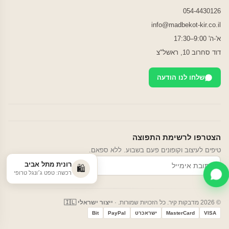
054-4430126
info@madbekot-kir.co.il
א'-ה' 9:00–17:30
דוד סחרוב 10, ראשל"צ
שלחו לנו הודעה
הצטרפו לרשימת התפוצה
טיפים לעיצוב וקופונים פעם בשבוע. ללא ספאם.
רונית מתל אביב
הרשמה
🛍️
רכשה: טפט ג׳ונגל טרופי
© 2026 מדבקות קיר. כל הזכויות שמורות. ·
ייצור ישראלי 🇮🇱
VISA
MasterCard
ישראכרט
PayPal
Bit