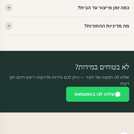
לא. ויניל איכותי מסיר עצמו ללא שאריות דבק, אפילו לאחר שנים.
כמה זמן מייצור עד הבית?
מתאים לקיר מטויח, גבס, קרמיקה וזכוכית.
ייצור 48 שעות + משלוח 1–3 ימי עסקים. הזמנות שנכנסות עד 14:00 —
מה מדיניות ההחזרות?
יוצאות באותו יום.
מוצרים מותאמים אישית — החזרה רק בפגם ייצור. נחליף ללא עלות +
משלוח חינם.
לא בטוחים במידות?
שלחו לנו תמונה של הקיר — ניתן לכם מידות מדויקות וייעוץ חינם תוך
דקות.
שלחו לנו בוואטסאפ