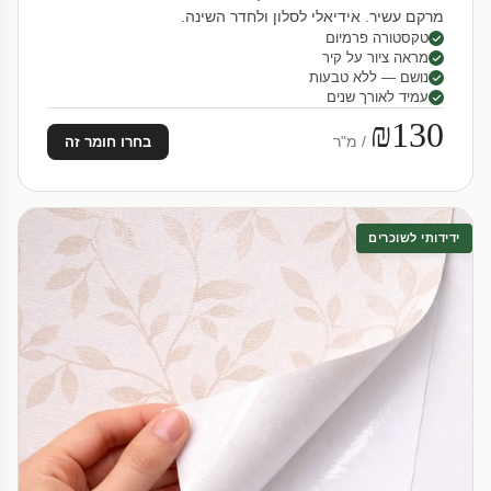
מרקם עשיר. אידיאלי לסלון ולחדר השינה.
טקסטורה פרמיום
מראה ציור על קיר
נושם — ללא טבעות
עמיד לאורך שנים
₪130
/ מ"ר
בחרו חומר זה
ידידותי לשוכרים