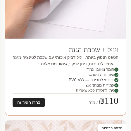
ויניל + שכבת הגנה
הטפט הנפוץ ביותר. ויניל דביק איכותי עם שכבת לטינציה מגנה
— עמיד לרטיבות, ניתן לניקוי, גימור מט אלגנטי.
חומר נון-וובן עמיד
אינו דוהה בשמש
ידידותי לסביבה — ללא PVC
עמידות מבחני אש
ניתן להסרה ללא שאריות
₪110
/ מ"ר
בחרו חומר זה
מראה פרמיום