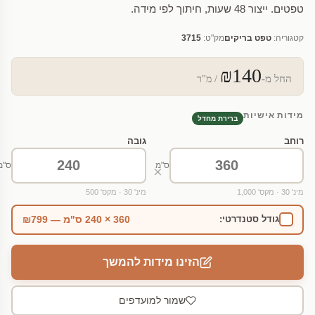
טפטים. ייצור 48 שעות, חיתוך לפי מידה.
קטגוריה:
טפט בריקים
מק"ט:
3715
₪140
החל מ-
/ מ"ר
מידות אישיות
ברירת מחדל
רוחב
גובה
ס"מ
ס"מ
×
מינ' 30 · מקס' 1,000
מינ' 30 · מקס' 500
360 × 240 ס"מ — ₪799
גודל סטנדרטי:
הזינו מידות להמשך
שמור למועדפים