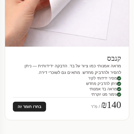
קנבס
מראה אמנותי כמו ציור על בד. הדבקה ידידותית — ניתן
להסיר ולהדביק מחדש. מתאים גם לשוכרי דירה.
מסיר ידידותי לקיר
ניתן להדביק מחדש
מראה בד אמנותי
גימור מט יוקרתי
₪140
/ מ"ר
בחרו חומר זה