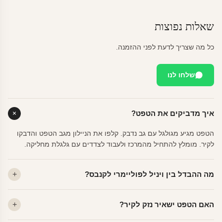
שאלות נפוצות
כל מה שצריך לדעת לפני ההזמנה.
שלחו לנו
איך מדביקים את הטפט?
הטפט מגיע מגולגל עם גב נדבק. קלפו את הניילון מגב הטפט והדבקו
לקיר. מומלץ להתחיל מהמרכז ולעבוד לצדדים עם גלגלת מחליקה.
מה ההבדל בין ויניל לפוליימרי לקנבס?
ויניל — עמיד, רחיץ, לכל חדר. פוליימרי — טקסטורה עדינה, מרקם
האם הטפט ישאיר נזק לקיר?
פרמיום. קנבס — בד אמנותי יוקרתי, מט.