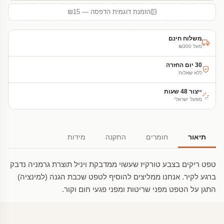
הזמנת דוגמית הדפסה — ₪15
משלוח חינם
מעל ₪300
30 יום החזרה
ללא שאלות
ייצור 48 שעות
מפעל ישראלי
תיאור
חומרים
התקנה
מידות
טפט ריקים בצבע טורקיז שעשוי ממדבקת ויניל תוצרת גרמניה נדבק
ברגע לקיר. אנחנו ממליצים להוסיף לטפט שכבת הגנה (למינציה)
התגן על הטפט מפני שריטות ומפני פגעי חום וקור.