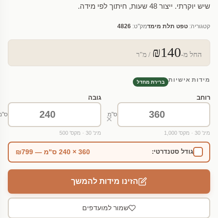
שיש יוקרתי. ייצור 48 שעות, חיתוך לפי מידה.
קטגוריה:
טפט תלת מימד
מק"ט:
4826
₪140
החל מ-
/ מ"ר
מידות אישיות
ברירת מחדל
רוחב
גובה
ס"מ
ס"מ
×
מינ' 30 · מקס' 1,000
מינ' 30 · מקס' 500
360 × 240 ס"מ — ₪799
גודל סטנדרטי:
הזינו מידות להמשך
שמור למועדפים