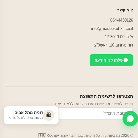
צור קשר
054-4430126
info@madbekot-kir.co.il
א'-ה' 9:00–17:30
דוד סחרוב 10, ראשל"צ
שלחו לנו הודעה
הצטרפו לרשימת התפוצה
טיפים לעיצוב וקופונים פעם בשבוע. ללא ספאם.
רונית מתל אביב
הרשמה
🛍️
רכשה: טפט ג׳ונגל טרופי
© 2026 מדבקות קיר. כל הזכויות שמורות. ·
ייצור ישראלי 🇮🇱