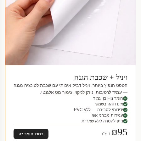
ויניל + שכבת הגנה
הטפט הנפוץ ביותר. ויניל דביק איכותי עם שכבת לטינציה מגנה
— עמיד לרטיבות, ניתן לניקוי, גימור מט אלגנטי.
חומר נון-וובן עמיד
אינו דוהה בשמש
ידידותי לסביבה — ללא PVC
עמידות מבחני אש
ניתן להסרה ללא שאריות
₪95
/ מ"ר
בחרו חומר זה