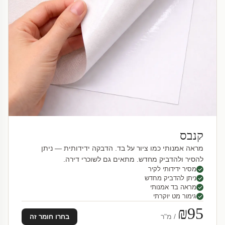
קנבס
מראה אמנותי כמו ציור על בד. הדבקה ידידותית — ניתן
להסיר ולהדביק מחדש. מתאים גם לשוכרי דירה.
מסיר ידידותי לקיר
ניתן להדביק מחדש
מראה בד אמנותי
גימור מט יוקרתי
₪95
/ מ"ר
בחרו חומר זה