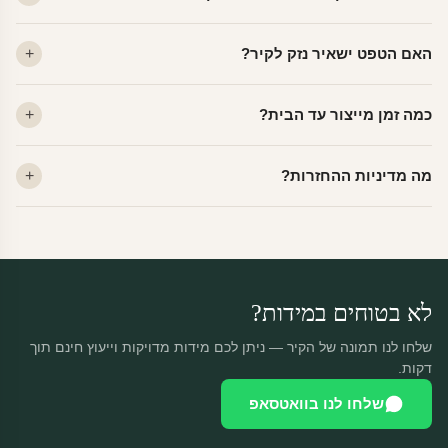
ויניל — עמיד, רחיץ, לכל חדר. פוליימרי — טקסטורה עדינה, מרקם
האם הטפט ישאיר נזק לקיר?
פרמיום. קנבס — בד אמנותי יוקרתי, מט.
לא. ויניל איכותי מסיר עצמו ללא שאריות דבק, אפילו לאחר שנים.
כמה זמן מייצור עד הבית?
מתאים לקיר מטויח, גבס, קרמיקה וזכוכית.
ייצור 48 שעות + משלוח 1–3 ימי עסקים. הזמנות שנכנסות עד 14:00 —
מה מדיניות ההחזרות?
יוצאות באותו יום.
מוצרים מותאמים אישית — החזרה רק בפגם ייצור. נחליף ללא עלות +
משלוח חינם.
לא בטוחים במידות?
שלחו לנו תמונה של הקיר — ניתן לכם מידות מדויקות וייעוץ חינם תוך
דקות.
שלחו לנו בוואטסאפ