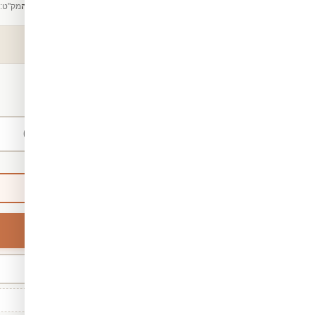
קטגוריה:
מדבקות קיר לאמבטיה
מק"ט:
₪140
החל מ-
/ מ"ר
מידות אישיות
ברירת מחדל
רוחב
מינ' 30 · מקס' 1,000
גודל סטנדרטי: