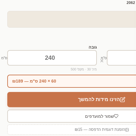
2062
גובה
ס"מ
ס"מ
×
מינ' 30 · מקס' 500
60 × 240 ס"מ — ₪189
הזינו מידות להמשך
שמור למועדפים
הזמנת דוגמית הדפסה — ₪15