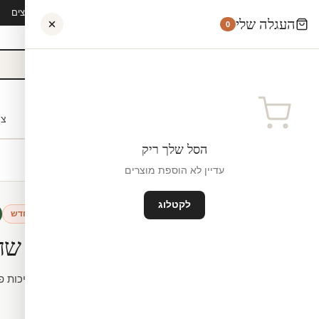
קיץ 2026 · משלוח חינם מ-₪300 · ייצור 48 שעות · 15,000+ לקוחות מרוצים
העגלה שלי
0
אישי
לקוחות עסקיים
מעצבים
בתי ספר
השראה
צו
הסל שלך ריק
עדיין לא הוספת מוצרים
לקטלוג
מדבקות קיר לאמבטיה
חדש
טפט אריחים שחו
חיתוך לפי מידה.