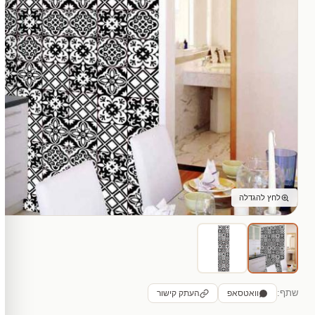
לחץ להגדלה
שתף:
וואטסאפ
העתק קישור