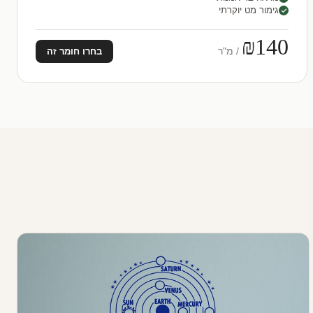
גימור מט יוקרתי
₪140
/ מ"ר
בחרו חומר זה