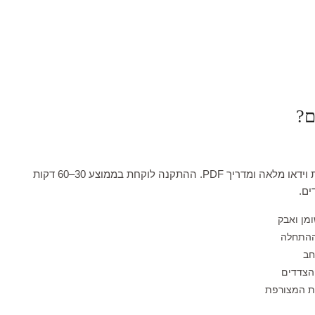
ם?
כל טפט מגיע עם הדרכת וידאו מלאה ומדריך PDF. ההתקנה לוקחת בממוצע 30–60 דקות
ים.
ומן ואבק
ההתחלה
חב
הצדדים
לת המצורפת