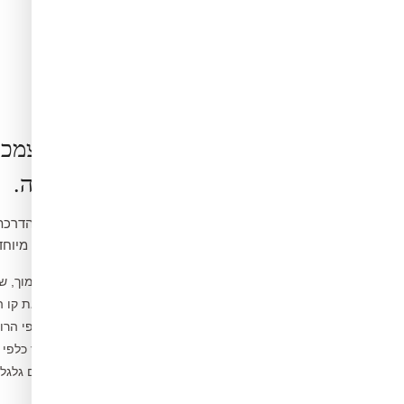
הרכבה בעצמכ
קלה ופשוטה.
ואינה דורשת כלים מיוחד
נקו את הקיר ממוך, ש
1
מדדו ומסמנו את קו 
2
פיצלו לפסים לפי הרו
3
הדבקו מהמרכז כלפי 
4
הסירו בועות עם גלג
5