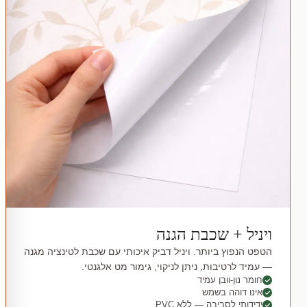
ויניל + שכבת הגנה
הטפט הנפוץ ביותר. ויניל דביק איכותי עם שכבת לטינציה מגנה
— עמיד לרטיבות, ניתן לניקוי, גימור מט אלגנטי.
חומר נון-וובן עמיד
אינו דוהה בשמש
ידידותי לסביבה — ללא PVC