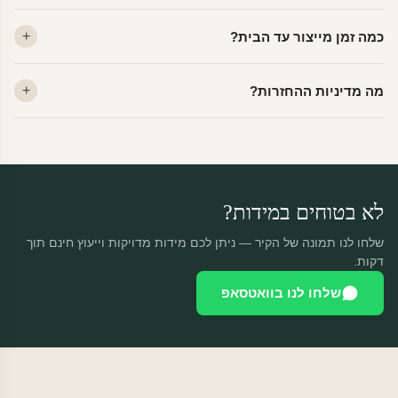
לא. ויניל איכותי מסיר עצמו ללא שאריות דבק, אפילו לאחר שנים.
כמה זמן מייצור עד הבית?
מתאים לקיר מטויח, גבס, קרמיקה וזכוכית.
ייצור 48 שעות + משלוח 1–3 ימי עסקים. הזמנות שנכנסות עד 14:00 —
מה מדיניות ההחזרות?
יוצאות באותו יום.
מוצרים מותאמים אישית — החזרה רק בפגם ייצור. נחליף ללא עלות +
משלוח חינם.
לא בטוחים במידות?
שלחו לנו תמונה של הקיר — ניתן לכם מידות מדויקות וייעוץ חינם תוך
דקות.
שלחו לנו בוואטסאפ