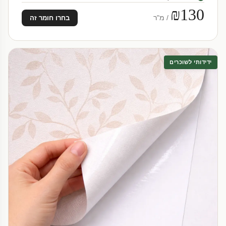
₪130
/ מ"ר
בחרו חומר זה
ידידותי לשוכרים