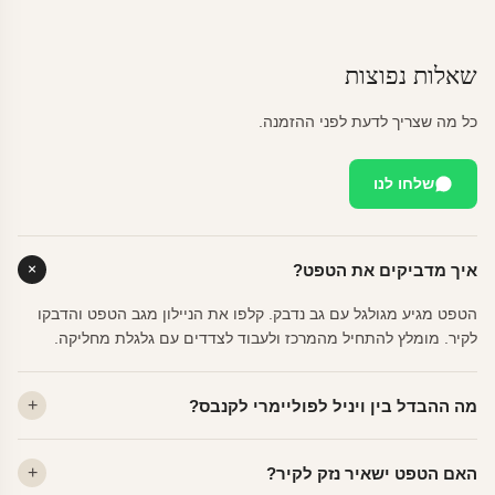
שאלות נפוצות
כל מה שצריך לדעת לפני ההזמנה.
שלחו לנו
איך מדביקים את הטפט?
הטפט מגיע מגולגל עם גב נדבק. קלפו את הניילון מגב הטפט והדבקו
לקיר. מומלץ להתחיל מהמרכז ולעבוד לצדדים עם גלגלת מחליקה.
מה ההבדל בין ויניל לפוליימרי לקנבס?
ויניל — עמיד, רחיץ, לכל חדר. פוליימרי — טקסטורה עדינה, מרקם
האם הטפט ישאיר נזק לקיר?
פרמיום. קנבס — בד אמנותי יוקרתי, מט.