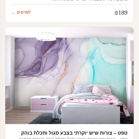
₪
189
לפרטים ←
טפט – צורות שיש יוקרתי בצבע סגול ותכלת בוהק