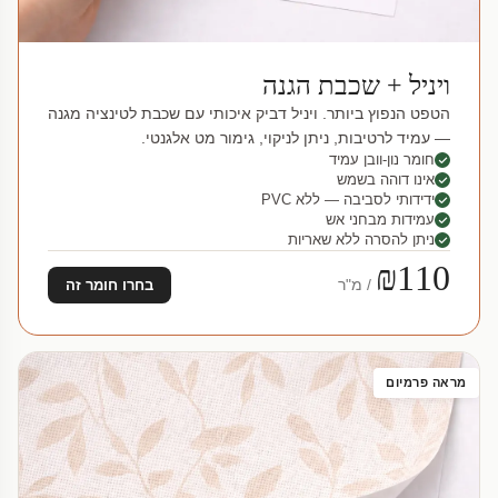
ויניל + שכבת הגנה
הטפט הנפוץ ביותר. ויניל דביק איכותי עם שכבת לטינציה מגנה
— עמיד לרטיבות, ניתן לניקוי, גימור מט אלגנטי.
חומר נון-וובן עמיד
אינו דוהה בשמש
ידידותי לסביבה — ללא PVC
עמידות מבחני אש
ניתן להסרה ללא שאריות
₪110
/ מ"ר
בחרו חומר זה
מראה פרמיום