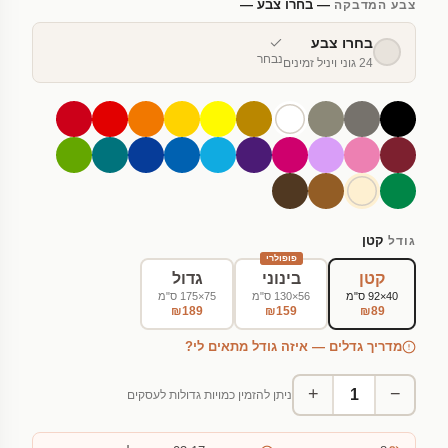
— בחרו צבע —
צבע המדבקה
בחרו צבע
נבחר
24 גוני ויניל זמינים
קטן
גודל
פופולרי
קטן
בינוני
גדול
40×92 ס"מ
56×130 ס"מ
75×175 ס"מ
₪189
₪159
₪89
מדריך גדלים — איזה גודל מתאים לי?
+
−
ניתן להזמין כמויות גדולות לעסקים