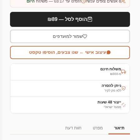
8
אנשים צופים עכשיו
הזמינו עד 03:17 — משלוח
היום
הוסף לסל — ₪89
שמור למועדפים
עיצוב אישי ← שנו צבעים, הוסיפו טקסט
משלוח חינם
מ-₪300
ניתן להסרה
ללא נזק לקיר
ייצור 48 שעות
מפעל ישראלי
תיאור
מפרט
חוות דעת