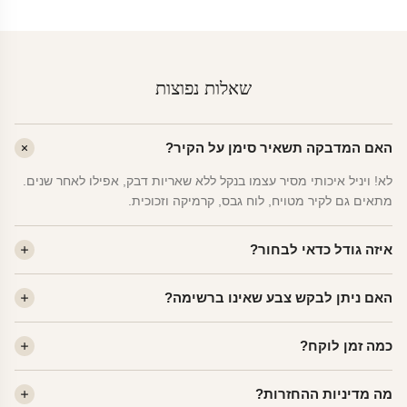
שאלות נפוצות
האם המדבקה תשאיר סימן על הקיר?
לא! ויניל איכותי מסיר עצמו בנקל ללא שאריות דבק, אפילו לאחר שנים.
מתאים גם לקיר מטויח, לוח גבס, קרמיקה וזכוכית.
איזה גודל כדאי לבחור?
לחדר ילדים ממוצע — גודל M (60×78 ס"מ) הוא הנפוץ ביותר. לחדר
האם ניתן לבקש צבע שאינו ברשימה?
שינה של מבוגרים — L. לפינה קטנה — S.
כן! יש לנו מעל 80 גוני ויניל. שלחו לנו בוואטסאפ ונשלח לכם דוגמית. רוב
כמה זמן לוקח?
הצבעים זמינים ללא תוספת מחיר.
ייצור 48 שעות. משלוח 1–3 ימי עסקים לכל הארץ. הזמנות שנכנסות עד
מה מדיניות ההחזרות?
14:00 — יצאו באותו יום.