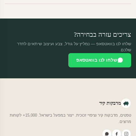
מוצרי מלאי — 30 יום החזרה מלאה. מוצרים מותאמים אישית —
החזרה רק בפגם ייצור. נדיר שזה קורה.
צריכים עזרה בבחירה?
שלחו לנו בוואטסאפ — נמליץ על גודל, צבע ועיצוב שיתאים לחדר
שלכם.
שלחו לנו בוואטסאפ
מדבקות קיר
טפטים, מדבקות קיר וציפויי זכוכית. ייצור במפעל בישראל. 15,000+ לקוחות
מרוצים.