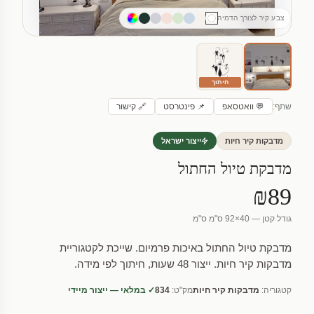
צבע קיר לצורך הדמיה
חיתוך
שתף:
💬 וואטסאפ
📌 פינטרסט
🔗 קישור
מדבקות קיר חיות
ייצור ישראל
מדבקת טיול החתול
₪89
גודל קטן — 40×92 ס"מ ס"מ
מדבקת טיול החתול באיכות פרמיום. שייכת לקטגוריית
מדבקות קיר חיות. ייצור 48 שעות, חיתוך לפי מידה.
קטגוריה:
מדבקות קיר חיות
מק"ט:
834
✓ במלאי — ייצור מיידי