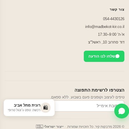
צור קשר
054-4430126
info@madbekot-kir.co.il
א'-ה' 9:00–17:30
דוד סחרוב 10, ראשל"צ
שלחו לנו הודעה
הצטרפו לרשימת התפוצה
טיפים לעיצוב וקופונים פעם בשבוע. ללא ספאם.
רונית מתל אביב
הרשמה
🛍️
רכשה: טפט ג׳ונגל טרופי
© 2026 מדבקות קיר. כל הזכויות שמורות. ·
ייצור ישראלי 🇮🇱