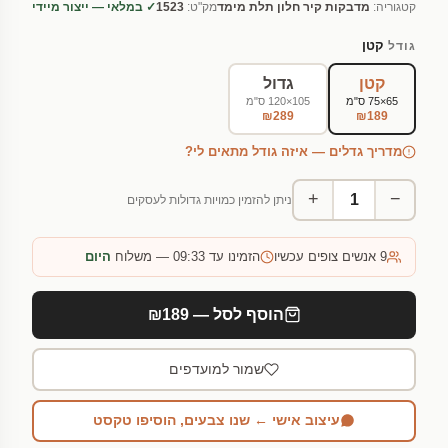
קטגוריה:
מדבקות קיר חלון תלת מימד
מק"ט:
1523
✓ במלאי — ייצור מיידי
קטן
גודל
קטן
גדול
65×75 ס"מ
105×120 ס"מ
₪289
₪189
מדריך גדלים — איזה גודל מתאים לי?
+
−
ניתן להזמין כמויות גדולות לעסקים
9
אנשים צופים עכשיו
הזמינו עד 09:33 — משלוח
היום
הוסף לסל — ₪189
שמור למועדפים
עיצוב אישי ← שנו צבעים, הוסיפו טקסט