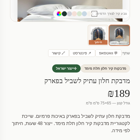
צבע קיר לצורך הדמיה
חיתוך
שתף:
💬 וואטסאפ
📌 פינטרסט
🔗 קישור
מדבקות קיר חלון תלת מימד
ייצור ישראל
מדבקת חלון עתיק לשביל בפארק
₪189
גודל קטן — 65×75 ס"מ ס"מ
מדבקת חלון עתיק לשביל בפארק באיכות פרמיום. שייכת
לקטגוריית מדבקות קיר חלון תלת מימד. ייצור 48 שעות, חיתוך
לפי מידה.