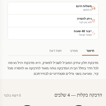
משלוח חינם
מ-₪300
ניתן להסרה
ללא נזק לקיר
ייצור 48 שעות
מפעל ישראלי
תיאור
מפרט
חוות דעת
מדבקת חלון עתיק המוביל לשביל לפארק, היא מדבקת ויניל נעימה
לכל חדר בחלל הבית.המדבקה נוחה מאוד להדבקה או להסרה מכל
קיר, ומגיעה בשני גדלים סטנדרטיים לבחירתכם.
הדבקה בקלות — 4 שלבים
5 דקות בלבד