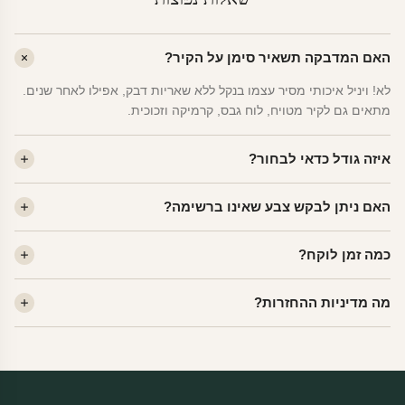
האם המדבקה תשאיר סימן על הקיר?
לא! ויניל איכותי מסיר עצמו בנקל ללא שאריות דבק, אפילו לאחר שנים.
מתאים גם לקיר מטויח, לוח גבס, קרמיקה וזכוכית.
איזה גודל כדאי לבחור?
לחדר ילדים ממוצע — גודל M (60×78 ס"מ) הוא הנפוץ ביותר. לחדר
האם ניתן לבקש צבע שאינו ברשימה?
שינה של מבוגרים — L. לפינה קטנה — S.
כן! יש לנו מעל 80 גוני ויניל. שלחו לנו בוואטסאפ ונשלח לכם דוגמית. רוב
כמה זמן לוקח?
הצבעים זמינים ללא תוספת מחיר.
ייצור 48 שעות. משלוח 1–3 ימי עסקים לכל הארץ. הזמנות שנכנסות עד
מה מדיניות ההחזרות?
14:00 — יצאו באותו יום.
מוצרי מלאי — 30 יום החזרה מלאה. מוצרים מותאמים אישית —
החזרה רק בפגם ייצור. נדיר שזה קורה.