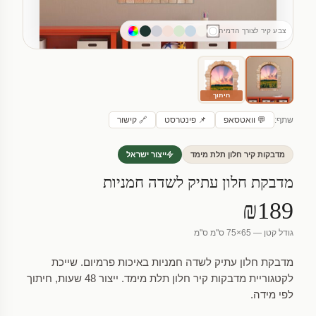
צבע קיר לצורך הדמיה
חיתוך
שתף:
💬 וואטסאפ
📌 פינטרסט
🔗 קישור
מדבקות קיר חלון תלת מימד
ייצור ישראל
מדבקת חלון עתיק לשדה חמניות
₪189
גודל קטן — 65×75 ס"מ ס"מ
מדבקת חלון עתיק לשדה חמניות באיכות פרמיום. שייכת
לקטגוריית מדבקות קיר חלון תלת מימד. ייצור 48 שעות, חיתוך
לפי מידה.