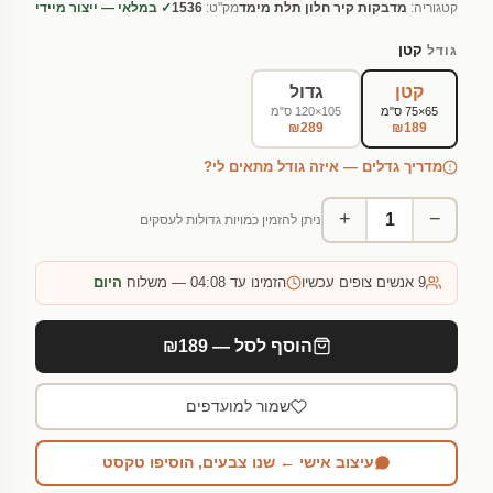
קטגוריה:
מדבקות קיר חלון תלת מימד
מק"ט:
1536
✓ במלאי — ייצור מיידי
קטן
גודל
קטן
גדול
65×75 ס"מ
105×120 ס"מ
₪289
₪189
מדריך גדלים — איזה גודל מתאים לי?
+
−
ניתן להזמין כמויות גדולות לעסקים
9
אנשים צופים עכשיו
הזמינו עד 04:08 — משלוח
היום
הוסף לסל — ₪189
שמור למועדפים
עיצוב אישי ← שנו צבעים, הוסיפו טקסט