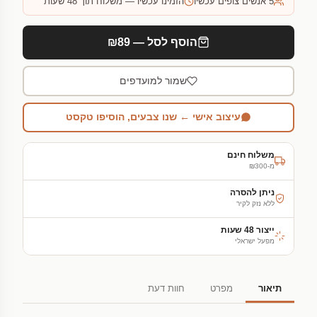
5
אנשים צופים עכשיו
הזמינו עכשיו — משלוח תוך 48 שעות
הוסף לסל — ₪89
שמור למועדפים
עיצוב אישי ← שנו צבעים, הוסיפו טקסט
משלוח חינם
מ-₪300
ניתן להסרה
ללא נזק לקיר
ייצור 48 שעות
מפעל ישראלי
תיאור
מפרט
חוות דעת