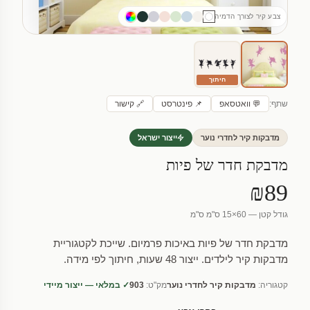
צבע קיר לצורך הדמיה
חיתוך
שתף:
💬 וואטסאפ
📌 פינטרסט
🔗 קישור
מדבקות קיר לחדרי נוער
ייצור ישראל
מדבקת חדר של פיות
₪89
גודל קטן — 60×15 ס"מ ס"מ
מדבקת חדר של פיות באיכות פרמיום. שייכת לקטגוריית
מדבקות קיר לילדים. ייצור 48 שעות, חיתוך לפי מידה.
קטגוריה:
מדבקות קיר לחדרי נוער
מק"ט:
903
✓ במלאי — ייצור מיידי