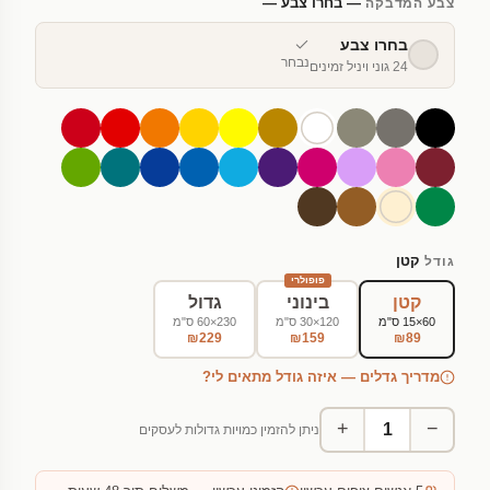
— בחרו צבע —
צבע המדבקה
בחרו צבע
נבחר
24 גוני ויניל זמינים
קטן
גודל
פופולרי
קטן
בינוני
גדול
60×15 ס"מ
120×30 ס"מ
230×60 ס"מ
₪229
₪159
₪89
מדריך גדלים — איזה גודל מתאים לי?
+
−
ניתן להזמין כמויות גדולות לעסקים