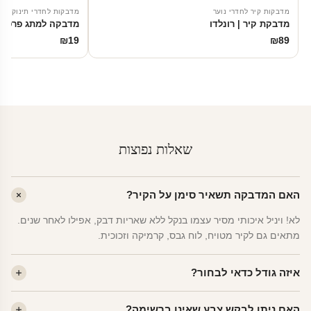
מדבקות קיר לחדרי נוער
מדבקות לחדרי תינוקות
מדבקת קיר | רונלדו
מדבקה למתג פרפרי
₪
19
₪
89
שאלות נפוצות
האם המדבקה תשאיר סימן על הקיר?
לא! ויניל איכותי מסיר עצמו בנקל ללא שאריות דבק, אפילו לאחר שנים.
מתאים גם לקיר מטויח, לוח גבס, קרמיקה וזכוכית.
איזה גודל כדאי לבחור?
לחדר ילדים ממוצע — גודל M (60×78 ס"מ) הוא הנפוץ ביותר. לחדר
האם ניתן לבקש צבע שאינו ברשימה?