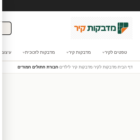
טפטים לקיר
מדבקות קיר
מדבקות לזכוכית
עיצוב 
דף הבית
›
מדבקות לקיר
›
מדבקות קיר לילדים
›
חבורת חתולים חמודים