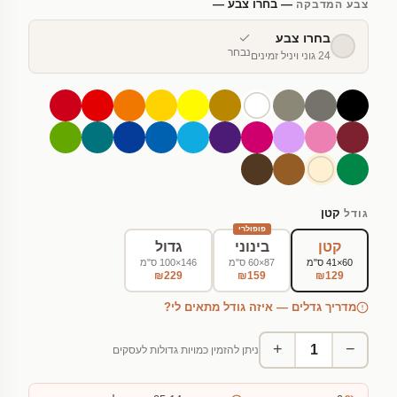
— בחרו צבע —
צבע המדבקה
בחרו צבע
נבחר
24 גוני ויניל זמינים
קטן
גודל
פופולרי
קטן
בינוני
גדול
60×41 ס"מ
87×60 ס"מ
146×100 ס"מ
₪229
₪159
₪129
מדריך גדלים — איזה גודל מתאים לי?
+
−
ניתן להזמין כמויות גדולות לעסקים