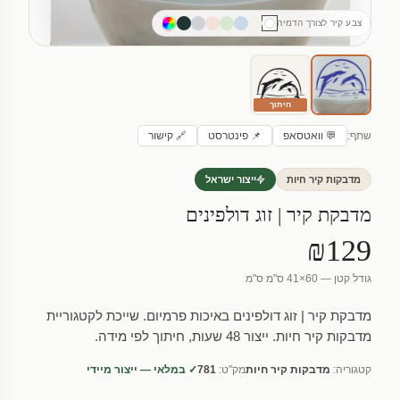
צבע קיר לצורך הדמיה
חיתוך
שתף:
💬 וואטסאפ
📌 פינטרסט
🔗 קישור
מדבקות קיר חיות
ייצור ישראל
מדבקת קיר | זוג דולפינים
₪129
גודל קטן — 60×41 ס"מ ס"מ
מדבקת קיר | זוג דולפינים באיכות פרמיום. שייכת לקטגוריית
מדבקות קיר חיות. ייצור 48 שעות, חיתוך לפי מידה.
קטגוריה:
מדבקות קיר חיות
מק"ט:
781
✓ במלאי — ייצור מיידי