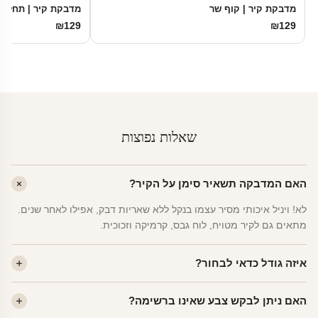
מדבקת קיר | קוף שר
מדבקת קיר | תחלמו 
₪
129
₪
129
שאלות נפוצות
האם המדבקה תשאיר סימן על הקיר?
לא! ויניל איכותי מסיר עצמו בנקל ללא שאריות דבק, אפילו לאחר שנים.
מתאים גם לקיר מטויח, לוח גבס, קרמיקה וזכוכית.
איזה גודל כדאי לבחור?
לחדר ילדים ממוצע — גודל M (60×78 ס"מ) הוא הנפוץ ביותר. לחדר
האם ניתן לבקש צבע שאינו ברשימה?
שינה של מבוגרים — L. לפינה קטנה — S.