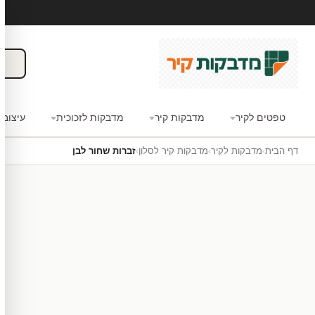
טפטים לקיר
מדבקות קיר
מדבקות לזכוכית
עיצוב 
דף הבית
›
מדבקות לקיר
›
מדבקות קיר לסלון
›
זברות שחור לבן