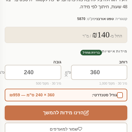
48 שעות, חיתוך לפי מידה.
קטגוריה:
טפט אורבני
מק"ט:
5870
₪140
החל מ-
/ מ"ר
מידות אישיות
ברירת מחדל
רוחב
גובה
ס"מ
ס"מ
×
מינ' 30 · מקס' 1,000
מינ' 30 · מקס' 500
360 × 240 ס"מ — ₪959
גודל סטנדרטי:
הזינו מידות להמשך
שמור למועדפים