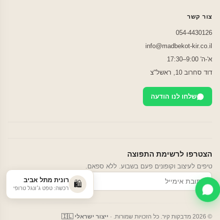
צור קשר
054-4430126
info@madbekot-kir.co.il
א'-ה' 9:00–17:30
דוד סחרוב 10, ראשל"צ
שלחו לנו הודעה
הצטרפו לרשימת התפוצה
טיפים לעיצוב וקופונים פעם בשבוע. ללא ספאם.
רונית מתל אביב
הרשמה
🛍️
רכשה: טפט ג׳ונגל טרופי
© 2026 מדבקות קיר. כל הזכויות שמורות. ·
ייצור ישראלי 🇮🇱