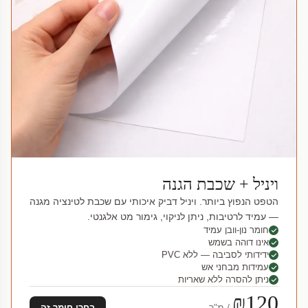
ויניל + שכבת הגנה
הטפט הנפוץ ביותר. ויניל דביק איכותי עם שכבת לטינציה מגנה
— עמיד לרטיבות, ניתן לניקוי, גימור מט אלגנטי.
חומר נון-וובן עמיד
אינו דוהה בשמש
ידידותי לסביבה — ללא PVC
עמידות מבחני אש
ניתן להסרה ללא שאריות
₪120
/ מ"ר
בחרו חומר זה