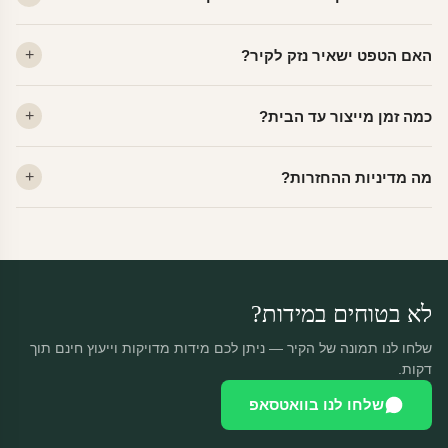
ויניל — עמיד, רחיץ, לכל חדר. פוליימרי — טקסטורה עדינה, מרקם
האם הטפט ישאיר נזק לקיר?
פרמיום. קנבס — בד אמנותי יוקרתי, מט.
לא. ויניל איכותי מסיר עצמו ללא שאריות דבק, אפילו לאחר שנים.
כמה זמן מייצור עד הבית?
מתאים לקיר מטויח, גבס, קרמיקה וזכוכית.
ייצור 48 שעות + משלוח 1–3 ימי עסקים. הזמנות שנכנסות עד 14:00 —
מה מדיניות ההחזרות?
יוצאות באותו יום.
מוצרים מותאמים אישית — החזרה רק בפגם ייצור. נחליף ללא עלות +
משלוח חינם.
לא בטוחים במידות?
שלחו לנו תמונה של הקיר — ניתן לכם מידות מדויקות וייעוץ חינם תוך
דקות.
שלחו לנו בוואטסאפ