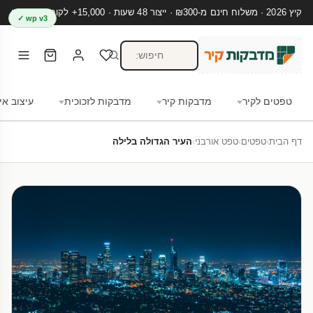
קיץ 2026 · משלוח חינם מ-₪300 · ייצור 48 שעות · 15,000+ לקוחות מרוצים
wp v3 ✓
טפטים לקיר
מדבקות קיר
מדבקות לזכוכית
עיצוב אי
דף הבית
›
טפטים
›
טפט אורבני
›
העיר הגדולה בלילה