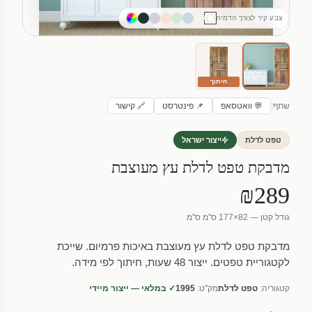
צבע קיר לצורך הדמיה
חיתוך
שתף:
💬 וואטסאפ
📌 פינטרסט
🔗 קישור
טפט לדלת
ייצור ישראל
מדבקת טפט לדלת עץ מעוצבת
₪289
גודל קטן — 82×177 ס"מ ס"מ
מדבקת טפט לדלת עץ מעוצבת באיכות פרמיום. שייכת
לקטגוריית טפטים. ייצור 48 שעות, חיתוך לפי מידה.
קטגוריה:
טפט לדלת
מק"ט:
1995
✓ במלאי — ייצור מיידי