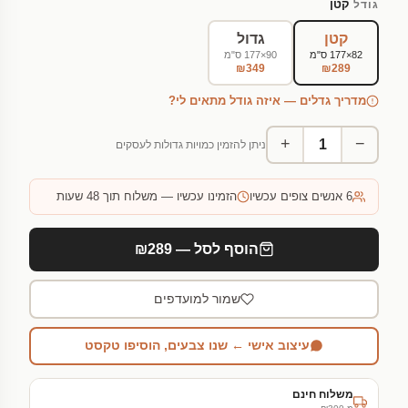
קטן
גודל
קטן
גדול
82×177 ס"מ
90×177 ס"מ
₪349
₪289
מדריך גדלים — איזה גודל מתאים לי?
+
−
ניתן להזמין כמויות גדולות לעסקים
6
אנשים צופים עכשיו
הזמינו עכשיו — משלוח תוך 48 שעות
הוסף לסל — ₪289
שמור למועדפים
עיצוב אישי ← שנו צבעים, הוסיפו טקסט
משלוח חינם