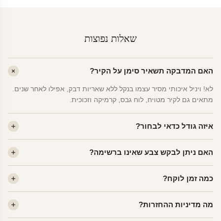
שאלות נפוצות
האם המדבקה תשאיר סימן על הקיר?
לא! ויניל איכותי מסיר עצמו בנקל ללא שאריות דבק, אפילו לאחר שנים.
מתאים גם לקיר מטויח, לוח גבס, קרמיקה וזכוכית.
איזה גודל כדאי לבחור?
לחדר ילדים ממוצע — גודל M (60×78 ס"מ) הוא הנפוץ ביותר. לחדר
האם ניתן לבקש צבע שאינו ברשימה?
שינה של מבוגרים — L. לפינה קטנה — S.
כן! יש לנו מעל 80 גוני ויניל. שלחו לנו בוואטסאפ ונשלח לכם דוגמית. רוב
כמה זמן לוקח?
הצבעים זמינים ללא תוספת מחיר.
ייצור 48 שעות. משלוח 1–3 ימי עסקים לכל הארץ. הזמנות שנכנסות עד
מה מדיניות ההחזרות?
14:00 — יצאו באותו יום.