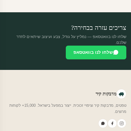
מוצרי מלאי — 30 יום החזרה מלאה. מוצרים מותאמים אישית —
החזרה רק בפגם ייצור. נדיר שזה קורה.
צריכים עזרה בבחירה?
שלחו לנו בוואטסאפ — נמליץ על גודל, צבע ועיצוב שיתאים לחדר
שלכם.
שלחו לנו בוואטסאפ
מדבקות קיר
טפטים, מדבקות קיר וציפויי זכוכית. ייצור במפעל בישראל. 15,000+ לקוחות
מרוצים.